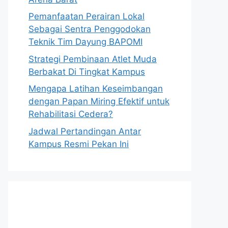
Pemanfaatan Perairan Lokal
Sebagai Sentra Penggodokan
Teknik Tim Dayung BAPOMI
Strategi Pembinaan Atlet Muda
Berbakat Di Tingkat Kampus
Mengapa Latihan Keseimbangan
dengan Papan Miring Efektif untuk
Rehabilitasi Cedera?
Jadwal Pertandingan Antar
Kampus Resmi Pekan Ini