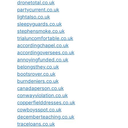
dronetotal.co.uk
partycurrent.co.uk
lightalso.co.uk
sleepyguards.co.uk
stephensmoke.co.uk
trialuncomfortable.co.uk
accordingchapel.co.uk
accordingoversees.co.uk
annoyingfunded.co.uk
belongsthey.co.uk
bootsrover.co.uk
burndeniers.co.uk
canadaperson.co.uk
conwayviolation.co.uk
copperfielddresses.co.uk
cowboysspot.co.uk
decemberteaching.co.uk
traceloans.co.uk