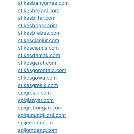
stikesbanyumas.com
stikesbekasi.com
stikesblitar.com
stikesbogor.com
stikesbrebes.com
stikescianjur.com
stikesciamis.com
stikesdemak.com
stikesgarut.com
stikesgorontalo.com
stikesgowa.com
stikesgresik.com
spigresik.com
spigianyar.com
spigrobongan.com
spigunungkidul.com
spijember.com
spijombang.com