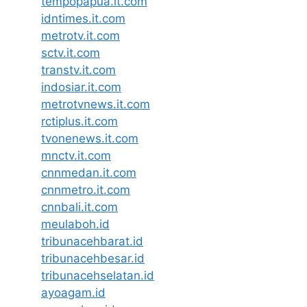
tempopapua.it.com
idntimes.it.com
metrotv.it.com
sctv.it.com
transtv.it.com
indosiar.it.com
metrotvnews.it.com
rctiplus.it.com
tvonenews.it.com
mnctv.it.com
cnnmedan.it.com
cnnmetro.it.com
cnnbali.it.com
meulaboh.id
tribunacehbarat.id
tribunacehbesar.id
tribunacehselatan.id
ayoagam.id