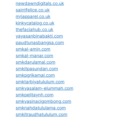
newdawndigitals.co.uk
saintfelice.co.uk
mrjapparel.co.uk
kinkycatalog.co.uk
thefaciahub.co.uk
yayasanbinabakti.com
paudtunasbangsa.com
smkal-amin.com
smkal-manar.com
smkdarulamal.com
smkitpasundan.com
smkpgrikamal.com
smktarbiyatululum.com
smkyasalam-elummah.com
smkpelitaynh.com
smkyasinacigombong.com
smknahdatululama.com
smkitraudhatululum.com