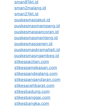
sman81jkt.id
sman2malang.id
sman21jkt.id
puskesmasjakut.id
puskesmasmampang.id
puskesmaspancoran.id
puskesmasmenteng.id
puskesmassenen.id
puskesmaskramatjati.id
puskesmasngambeg.id
stikespacitan.com
stikespamekasan.com
stikespandeglang.com
stikespangandaran.com
stikesacehbarat.com
stikesbadung.com
stikesbanggai.com
stikesbangka.com