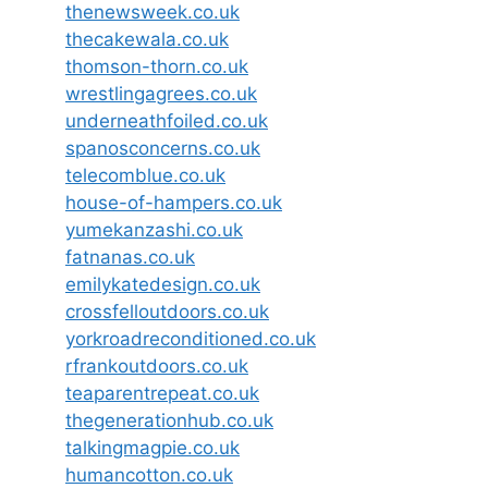
thenewsweek.co.uk
thecakewala.co.uk
thomson-thorn.co.uk
wrestlingagrees.co.uk
underneathfoiled.co.uk
spanosconcerns.co.uk
telecomblue.co.uk
house-of-hampers.co.uk
yumekanzashi.co.uk
fatnanas.co.uk
emilykatedesign.co.uk
crossfelloutdoors.co.uk
yorkroadreconditioned.co.uk
rfrankoutdoors.co.uk
teaparentrepeat.co.uk
thegenerationhub.co.uk
talkingmagpie.co.uk
humancotton.co.uk