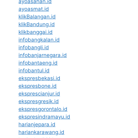
ayoasahan.id
ayoasmat.id
klikBalangan.id
klikBandung.id
klikbanggai.id
infobangkalan.id
infobangli.id
infobanjarnegara.id
infobantaeng.id
infobantul.id
ekspresbekasi.id
ekspresbone.id
eksprescianjur.id
ekspresgresik.id
ekspresgorontalo.id
ekspresindramayu.id
harianjepara.id
hariankarawang.id