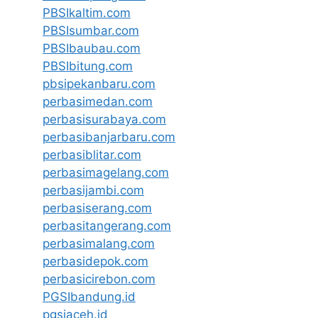
PBSIkaltim.com
PBSIsumbar.com
PBSIbaubau.com
PBSIbitung.com
pbsipekanbaru.com
perbasimedan.com
perbasisurabaya.com
perbasibanjarbaru.com
perbasiblitar.com
perbasimagelang.com
perbasijambi.com
perbasiserang.com
perbasitangerang.com
perbasimalang.com
perbasidepok.com
perbasicirebon.com
PGSIbandung.id
pgsiaceh.id