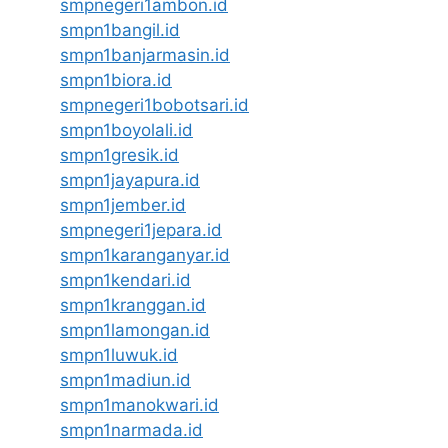
smpnegeri1ambon.id
smpn1bangil.id
smpn1banjarmasin.id
smpn1biora.id
smpnegeri1bobotsari.id
smpn1boyolali.id
smpn1gresik.id
smpn1jayapura.id
smpn1jember.id
smpnegeri1jepara.id
smpn1karanganyar.id
smpn1kendari.id
smpn1kranggan.id
smpn1lamongan.id
smpn1luwuk.id
smpn1madiun.id
smpn1manokwari.id
smpn1narmada.id