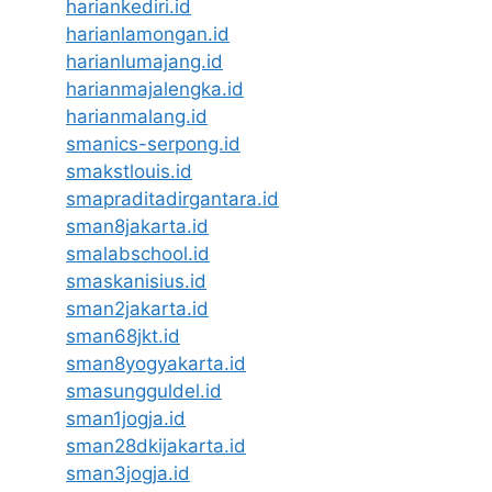
hariankediri.id
harianlamongan.id
harianlumajang.id
harianmajalengka.id
harianmalang.id
smanics-serpong.id
smakstlouis.id
smapraditadirgantara.id
sman8jakarta.id
smalabschool.id
smaskanisius.id
sman2jakarta.id
sman68jkt.id
sman8yogyakarta.id
smasungguldel.id
sman1jogja.id
sman28dkijakarta.id
sman3jogja.id