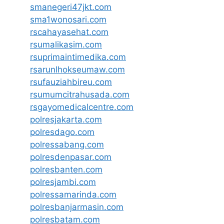
smanegeri47jkt.com
sma1wonosari.com
rscahayasehat.com
rsumalikasim.com
rsuprimaintimedika.com
rsarunlhokseumaw.com
rsufauziahbireu.com
rsumumcitrahusada.com
rsgayomedicalcentre.com
polresjakarta.com
polresdago.com
polressabang.com
polresdenpasar.com
polresbanten.com
polresjambi.com
polressamarinda.com
polresbanjarmasin.com
polresbatam.com