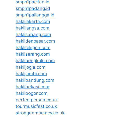
smpn1pacitan.id
smpn1padang.id
smpn1pailangga.id
haklijakarta.com
haklilangsa.com
haklisabang.com
haklidenpasar.com
haklicilegon.com
hakliserang.com
haklibengkulu.com
haklijogja.com
haklijambi.com
haklibandung.com
haklibekasi.com
haklibogor.com
perfectperson.co.uk
tourmusicfest.co.uk
strongdemocracy.co.uk