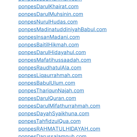
ponpesDarulKhairat.com
ponpesDarulMuhsinin.com
ponpesNurulHudas.com
ponpesMadinatuddiniyahBabul.com
ponpesInsanMadani.com
ponpesBaitilHikmah.com
ponpesDarulHidayahul.com
ponpesMafatihussaadah.com
ponpesRaudhatulAla.com
ponpesLiqaurrahmah.com
ponpesBabulUlum.com
ponpesThariqunNajah.com
ponpesDarulQuran.com
ponpesDarulMifathurrahmah.com
ponpesDayahSyaikhuna.com
ponpesTahfidzulQua.com
ponpesRAHMATULHIDAYAH.com
ponpesDarussalamnuh.com