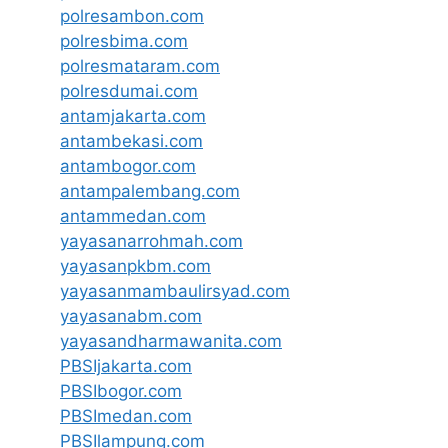
polresambon.com
polresbima.com
polresmataram.com
polresdumai.com
antamjakarta.com
antambekasi.com
antambogor.com
antampalembang.com
antammedan.com
yayasanarrohmah.com
yayasanpkbm.com
yayasanmambaulirsyad.com
yayasanabm.com
yayasandharmawanita.com
PBSIjakarta.com
PBSIbogor.com
PBSImedan.com
PBSIlampung.com