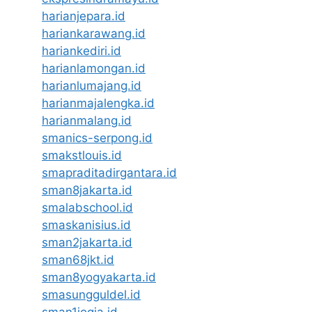
harianjepara.id
hariankarawang.id
hariankediri.id
harianlamongan.id
harianlumajang.id
harianmajalengka.id
harianmalang.id
smanics-serpong.id
smakstlouis.id
smapraditadirgantara.id
sman8jakarta.id
smalabschool.id
smaskanisius.id
sman2jakarta.id
sman68jkt.id
sman8yogyakarta.id
smasungguldel.id