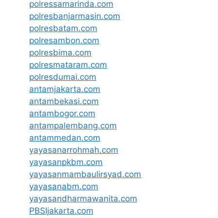
polressamarinda.com
polresbanjarmasin.com
polresbatam.com
polresambon.com
polresbima.com
polresmataram.com
polresdumai.com
antamjakarta.com
antambekasi.com
antambogor.com
antampalembang.com
antammedan.com
yayasanarrohmah.com
yayasanpkbm.com
yayasanmambaulirsyad.com
yayasanabm.com
yayasandharmawanita.com
PBSIjakarta.com