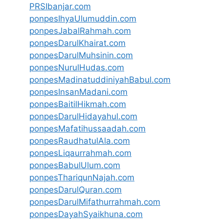
PRSIbanjar.com
ponpesIhyaUlumuddin.com
ponpesJabalRahmah.com
ponpesDarulKhairat.com
ponpesDarulMuhsinin.com
ponpesNurulHudas.com
ponpesMadinatuddiniyahBabul.com
ponpesInsanMadani.com
ponpesBaitilHikmah.com
ponpesDarulHidayahul.com
ponpesMafatihussaadah.com
ponpesRaudhatulAla.com
ponpesLiqaurrahmah.com
ponpesBabulUlum.com
ponpesThariqunNajah.com
ponpesDarulQuran.com
ponpesDarulMifathurrahmah.com
ponpesDayahSyaikhuna.com