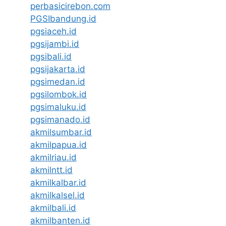
perbasicirebon.com
PGSIbandung.id
pgsiaceh.id
pgsijambi.id
pgsibali.id
pgsijakarta.id
pgsimedan.id
pgsilombok.id
pgsimaluku.id
pgsimanado.id
akmilsumbar.id
akmilpapua.id
akmilriau.id
akmilntt.id
akmilkalbar.id
akmilkalsel.id
akmilbali.id
akmilbanten.id