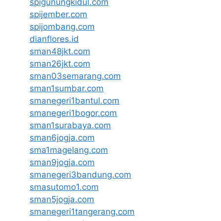
spigunungkidul.com
spijember.com
spijombang.com
dianflores.id
sman48jkt.com
sman26jkt.com
sman03semarang.com
sman1sumbar.com
smanegeri1bantul.com
smanegeri1bogor.com
sman1surabaya.com
sman6jogja.com
sma1magelang.com
sman9jogja.com
smanegeri3bandung.com
smasutomo1.com
sman5jogja.com
smanegeri1tangerang.com