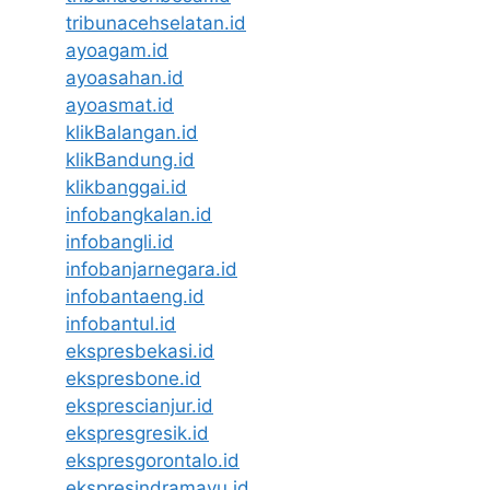
tribunacehselatan.id
ayoagam.id
ayoasahan.id
ayoasmat.id
klikBalangan.id
klikBandung.id
klikbanggai.id
infobangkalan.id
infobangli.id
infobanjarnegara.id
infobantaeng.id
infobantul.id
ekspresbekasi.id
ekspresbone.id
eksprescianjur.id
ekspresgresik.id
ekspresgorontalo.id
ekspresindramayu.id