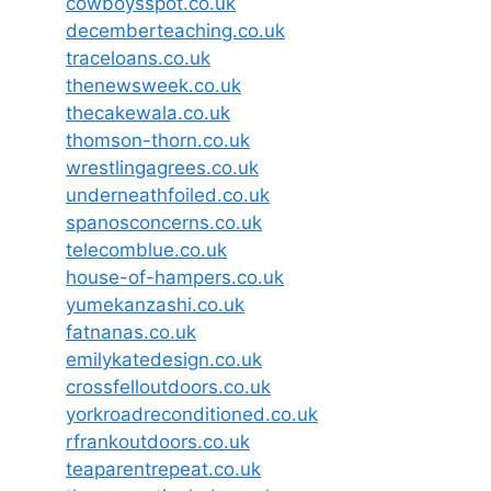
cowboysspot.co.uk
decemberteaching.co.uk
traceloans.co.uk
thenewsweek.co.uk
thecakewala.co.uk
thomson-thorn.co.uk
wrestlingagrees.co.uk
underneathfoiled.co.uk
spanosconcerns.co.uk
telecomblue.co.uk
house-of-hampers.co.uk
yumekanzashi.co.uk
fatnanas.co.uk
emilykatedesign.co.uk
crossfelloutdoors.co.uk
yorkroadreconditioned.co.uk
rfrankoutdoors.co.uk
teaparentrepeat.co.uk