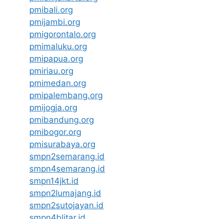
pmibali.org
pmijambi.org
pmigorontalo.org
pmimaluku.org
pmipapua.org
pmiriau.org
pmimedan.org
pmipalembang.org
pmijogja.org
pmibandung.org
pmibogor.org
pmisurabaya.org
smpn2semarang.id
smpn4semarang.id
smpn14jkt.id
smpn2lumajang.id
smpn2sutojayan.id
smpn4blitar.id