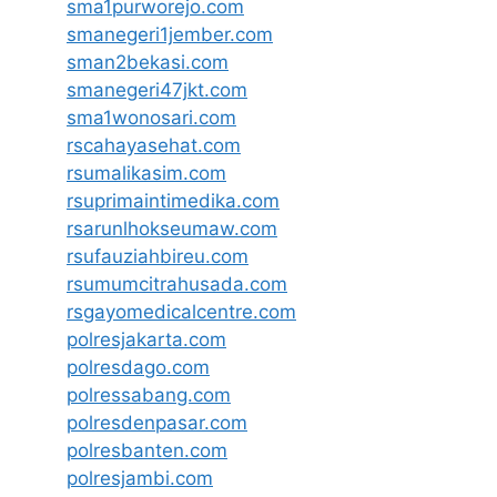
sma1purworejo.com
smanegeri1jember.com
sman2bekasi.com
smanegeri47jkt.com
sma1wonosari.com
rscahayasehat.com
rsumalikasim.com
rsuprimaintimedika.com
rsarunlhokseumaw.com
rsufauziahbireu.com
rsumumcitrahusada.com
rsgayomedicalcentre.com
polresjakarta.com
polresdago.com
polressabang.com
polresdenpasar.com
polresbanten.com
polresjambi.com