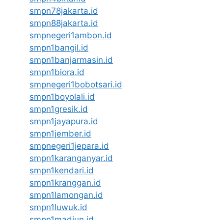
smpn78jakarta.id
smpn88jakarta.id
smpnegeri1ambon.id
smpn1bangil.id
smpn1banjarmasin.id
smpn1biora.id
smpnegeri1bobotsari.id
smpn1boyolali.id
smpn1gresik.id
smpn1jayapura.id
smpn1jember.id
smpnegeri1jepara.id
smpn1karanganyar.id
smpn1kendari.id
smpn1kranggan.id
smpn1lamongan.id
smpn1luwuk.id
smpn1madiun.id