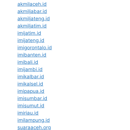
akmilaceh.id
akmiljabar.id
akmiljateng.id
akmiljatim.id
imijatim.id
imijateng.id
imigorontalo.id
imibanten.id
imibali.id
imijambi.id
imikalbar.id
imikalsel.id
imipapua.id
imisumbar.id
imisumut.id
imiriau.id
imilampung.id
suaraaceh.org