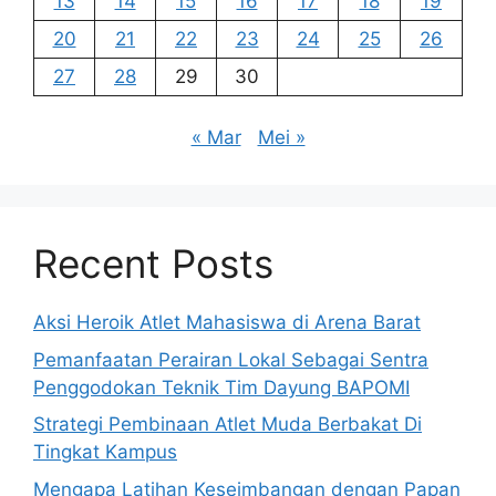
13
14
15
16
17
18
19
20
21
22
23
24
25
26
27
28
29
30
« Mar
Mei »
Recent Posts
Aksi Heroik Atlet Mahasiswa di Arena Barat
Pemanfaatan Perairan Lokal Sebagai Sentra
Penggodokan Teknik Tim Dayung BAPOMI
Strategi Pembinaan Atlet Muda Berbakat Di
Tingkat Kampus
Mengapa Latihan Keseimbangan dengan Papan