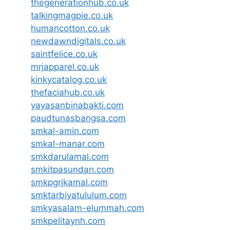
thegenerationhub.co.uk
talkingmagpie.co.uk
humancotton.co.uk
newdawndigitals.co.uk
saintfelice.co.uk
mrjapparel.co.uk
kinkycatalog.co.uk
thefaciahub.co.uk
yayasanbinabakti.com
paudtunasbangsa.com
smkal-amin.com
smkal-manar.com
smkdarulamal.com
smkitpasundan.com
smkpgrikamal.com
smktarbiyatululum.com
smkyasalam-elummah.com
smkpelitaynh.com