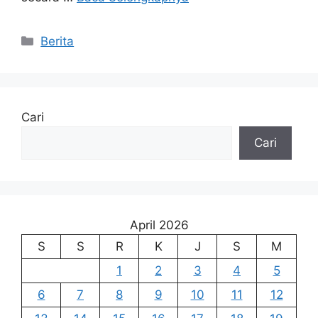
Kategori
Berita
Cari
Cari
April 2026
S
S
R
K
J
S
M
1
2
3
4
5
6
7
8
9
10
11
12