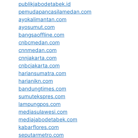
publikjabodetabek.id
pemudapancasilamedan.com
ayokalimantan.com
ayosumut.com
bangsaoffline.com
cnbcmedan.com
cnnmedan.com
cnnjakarta.com
cnbcjakarta.com
hariansumatra.com
harianikn.com
bandungtimes.com
sumutekspres.com
lampungpos.com
mediasulawesi.com
mediajabodetabek.com
kabarflores.com
seputarmetro.com