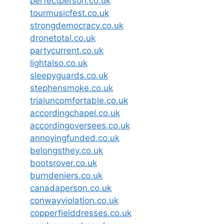
perfectperson.co.uk
tourmusicfest.co.uk
strongdemocracy.co.uk
dronetotal.co.uk
partycurrent.co.uk
lightalso.co.uk
sleepyguards.co.uk
stephensmoke.co.uk
trialuncomfortable.co.uk
accordingchapel.co.uk
accordingoversees.co.uk
annoyingfunded.co.uk
belongsthey.co.uk
bootsrover.co.uk
burndeniers.co.uk
canadaperson.co.uk
conwayviolation.co.uk
copperfielddresses.co.uk