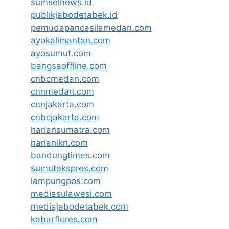
sumselnews.id
publikjabodetabek.id
pemudapancasilamedan.com
ayokalimantan.com
ayosumut.com
bangsaoffline.com
cnbcmedan.com
cnnmedan.com
cnnjakarta.com
cnbcjakarta.com
hariansumatra.com
harianikn.com
bandungtimes.com
sumutekspres.com
lampungpos.com
mediasulawesi.com
mediajabodetabek.com
kabarflores.com