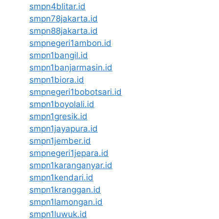
smpn4blitar.id
smpn78jakarta.id
smpn88jakarta.id
smpnegeri1ambon.id
smpn1bangil.id
smpn1banjarmasin.id
smpn1biora.id
smpnegeri1bobotsari.id
smpn1boyolali.id
smpn1gresik.id
smpn1jayapura.id
smpn1jember.id
smpnegeri1jepara.id
smpn1karanganyar.id
smpn1kendari.id
smpn1kranggan.id
smpn1lamongan.id
smpn1luwuk.id