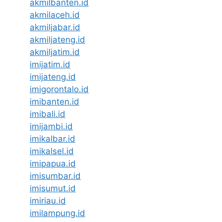
akmilbanten.id
akmilaceh.id
akmiljabar.id
akmiljateng.id
akmiljatim.id
imijatim.id
imijateng.id
imigorontalo.id
imibanten.id
imibali.id
imijambi.id
imikalbar.id
imikalsel.id
imipapua.id
imisumbar.id
imisumut.id
imiriau.id
imilampung.id