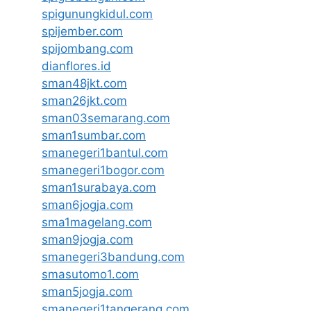
spigunungkidul.com
spijember.com
spijombang.com
dianflores.id
sman48jkt.com
sman26jkt.com
sman03semarang.com
sman1sumbar.com
smanegeri1bantul.com
smanegeri1bogor.com
sman1surabaya.com
sman6jogja.com
sma1magelang.com
sman9jogja.com
smanegeri3bandung.com
smasutomo1.com
sman5jogja.com
smanegeri1tangerang.com