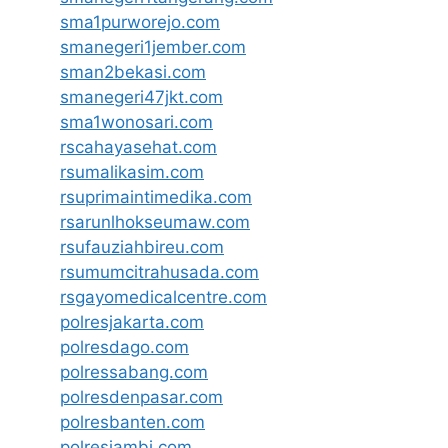
sma1purworejo.com
smanegeri1jember.com
sman2bekasi.com
smanegeri47jkt.com
sma1wonosari.com
rscahayasehat.com
rsumalikasim.com
rsuprimaintimedika.com
rsarunlhokseumaw.com
rsufauziahbireu.com
rsumumcitrahusada.com
rsgayomedicalcentre.com
polresjakarta.com
polresdago.com
polressabang.com
polresdenpasar.com
polresbanten.com
polresjambi.com