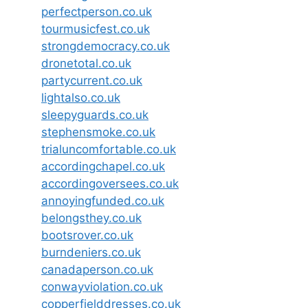
perfectperson.co.uk
tourmusicfest.co.uk
strongdemocracy.co.uk
dronetotal.co.uk
partycurrent.co.uk
lightalso.co.uk
sleepyguards.co.uk
stephensmoke.co.uk
trialuncomfortable.co.uk
accordingchapel.co.uk
accordingoversees.co.uk
annoyingfunded.co.uk
belongsthey.co.uk
bootsrover.co.uk
burndeniers.co.uk
canadaperson.co.uk
conwayviolation.co.uk
copperfielddresses.co.uk