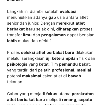
Langkah ini diambil setelah
evaluasi
menunjukkan adanya
gap
usia antara atlet
senior dan junior. Dengan
merekrut
atlet
berbakat baru
sejak dini,
diharapkan
proses
transfer
ilmu
dan
pengalaman
dapat berjalan
lebih
mulus dan efektif.
Proses
seleksi
atlet berbakat baru
dilakukan
melalui serangkaian
uji
keterampilan
fisik dan
psikologis
yang ketat. Tim
pemandu
bakat,
yang terdiri dari pelatih
profesional
,
menilai
potensi
maksimal
calon atlet di
bawah
tekanan.
Cabor yang menjadi
fokus
utama
perekrutan
atlet berbakat baru
meliputi
renang
,
sepatu