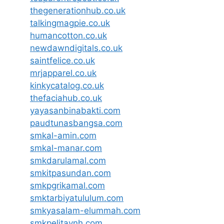
thegenerationhub.co.uk
talkingmagpie.co.uk
humancotton.co.uk
newdawndigitals.co.uk
saintfelice.co.uk
mrjapparel.co.uk
kinkycatalog.co.uk
thefaciahub.co.uk
yayasanbinabakti.com
paudtunasbangsa.com
smkal-amin.com
smkal-manar.com
smkdarulamal.com
smkitpasundan.com
smkpgrikamal.com
smktarbiyatululum.com
smkyasalam-elummah.com
smkpelitaynh.com