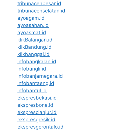
tribunacehbesar.id
tribunacehselatan.id
ayoagam.id
ayoasahan.id
ayoasmat.id
klikBalangan.id
klikBandung.id
klikbanggai.id
infobangkalan.id
infobangli.id
infobanjarnegara.id
infobantaeng.id
infobantul.id
ekspresbekasi.id
ekspresbone.id
eksprescianjur.id
ekspresgresik.id
ekspresgorontalo.id