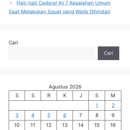
Hati-hati Cedera! Ini 7 Kesalahan Umum
Saat Melakukan Squat yang Wajib Dihindari
Cari
Cari
Agustus 2026
S
S
R
K
J
S
M
1
2
3
4
5
6
7
8
9
10
11
12
13
14
15
16