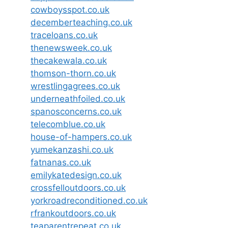
cowboysspot.co.uk
decemberteaching.co.uk
traceloans.co.uk
thenewsweek.co.uk
thecakewala.co.uk
thomson-thorn.co.uk
wrestlingagrees.co.uk
underneathfoiled.co.uk
spanosconcerns.co.uk
telecomblue.co.uk
house-of-hampers.co.uk
yumekanzashi.co.uk
fatnanas.co.uk
emilykatedesign.co.uk
crossfelloutdoors.co.uk
yorkroadreconditioned.co.uk
rfrankoutdoors.co.uk
teaparentrepeat.co.uk