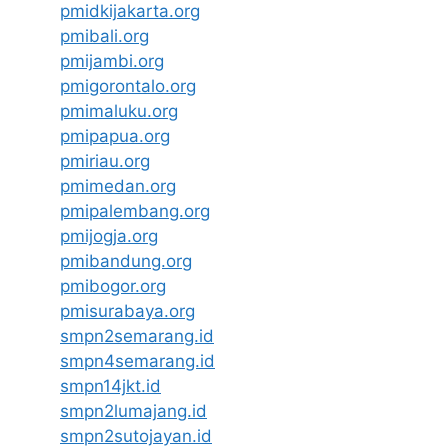
pmidkijakarta.org
pmibali.org
pmijambi.org
pmigorontalo.org
pmimaluku.org
pmipapua.org
pmiriau.org
pmimedan.org
pmipalembang.org
pmijogja.org
pmibandung.org
pmibogor.org
pmisurabaya.org
smpn2semarang.id
smpn4semarang.id
smpn14jkt.id
smpn2lumajang.id
smpn2sutojayan.id