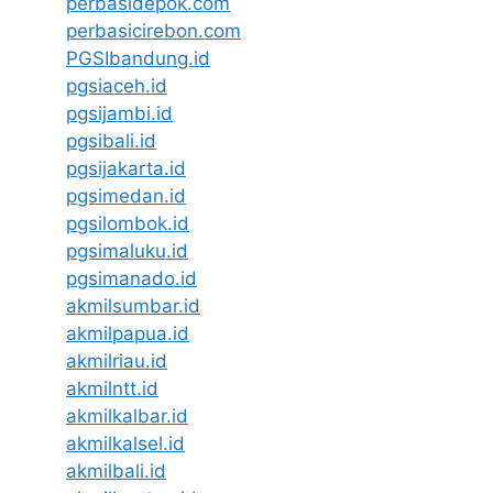
perbasidepok.com
perbasicirebon.com
PGSIbandung.id
pgsiaceh.id
pgsijambi.id
pgsibali.id
pgsijakarta.id
pgsimedan.id
pgsilombok.id
pgsimaluku.id
pgsimanado.id
akmilsumbar.id
akmilpapua.id
akmilriau.id
akmilntt.id
akmilkalbar.id
akmilkalsel.id
akmilbali.id