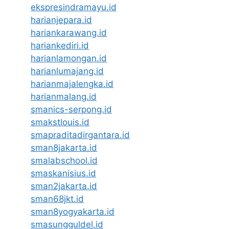
ekspresindramayu.id
harianjepara.id
hariankarawang.id
hariankediri.id
harianlamongan.id
harianlumajang.id
harianmajalengka.id
harianmalang.id
smanics-serpong.id
smakstlouis.id
smapraditadirgantara.id
sman8jakarta.id
smalabschool.id
smaskanisius.id
sman2jakarta.id
sman68jkt.id
sman8yogyakarta.id
smasungguldel.id