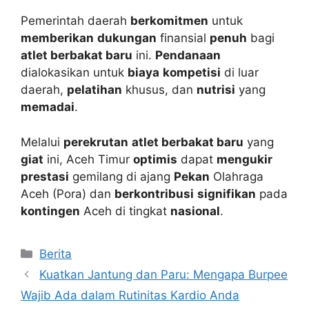
Pemerintah daerah
berkomitmen
untuk
memberikan
dukungan
finansial
penuh
bagi
atlet berbakat baru
ini.
Pendanaan
dialokasikan untuk
biaya
kompetisi
di luar
daerah,
pelatihan
khusus, dan
nutrisi
yang
memadai
.
Melalui
perekrutan
atlet berbakat baru
yang
giat
ini, Aceh Timur
optimis
dapat
mengukir
prestasi
gemilang di ajang
Pekan
Olahraga
Aceh (Pora) dan
berkontribusi
signifikan
pada
kontingen
Aceh di tingkat
nasional
.
Kategori
Berita
Kuatkan Jantung dan Paru: Mengapa Burpee
Wajib Ada dalam Rutinitas Kardio Anda