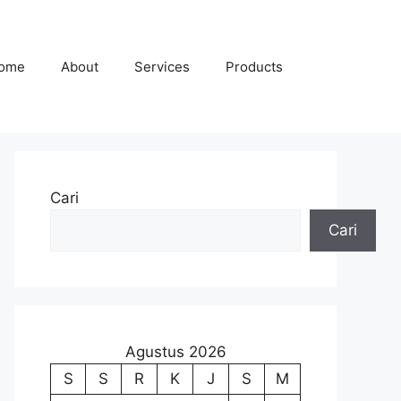
ome
About
Services
Products
Cari
Cari
Agustus 2026
S
S
R
K
J
S
M