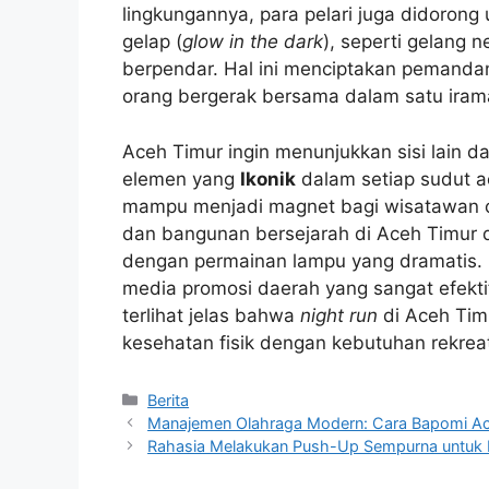
lingkungannya, para pelari juga didoron
gelap (
glow in the dark
), seperti gelang n
berpendar. Hal ini menciptakan pemandang
orang bergerak bersama dalam satu ira
Aceh Timur ingin menunjukkan sisi lain d
elemen yang
Ikonik
dalam setiap sudut a
mampu menjadi magnet bagi wisatawan o
dan bangunan bersejarah di Aceh Timur di
dengan permainan lampu yang dramatis. I
media promosi daerah yang sangat efektif
terlihat jelas bahwa
night run
di Aceh Tim
kesehatan fisik dengan kebutuhan rekrea
Kategori
Berita
Manajemen Olahraga Modern: Cara Bapomi Ace
Rahasia Melakukan Push-Up Sempurna untuk 