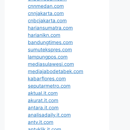
cnnmedan.com
cnnjakarta.com
cnbcjakarta.com
hariansumatra.com
harianikn.com
bandungtimes.com
sumutekspres.com
lampungpos.com
mediasulawesi.com
mediajabodetabek.com
kabarflores.com
seputarmetro.com
aktual.it.com
akurat.it.com
antara.it.com
analisadaily.it.com
antv.it.com
antvklik.it.com