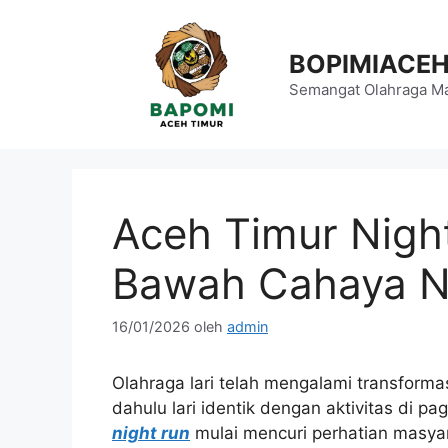
Langsung
ke
BOPIMIACE
isi
Semangat Olahraga Ma
Aceh Timur Night
Bawah Cahaya N
16/01/2026
oleh
admin
Olahraga lari telah mengalami transforma
dahulu lari identik dengan aktivitas di pag
night run
mulai mencuri perhatian masyar