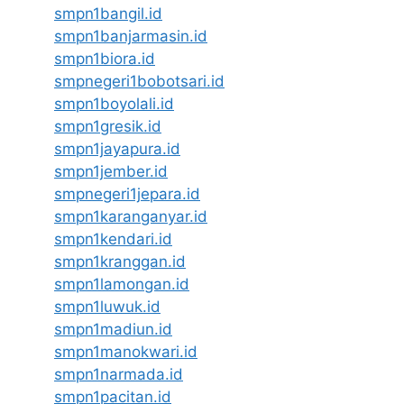
smpn1bangil.id
smpn1banjarmasin.id
smpn1biora.id
smpnegeri1bobotsari.id
smpn1boyolali.id
smpn1gresik.id
smpn1jayapura.id
smpn1jember.id
smpnegeri1jepara.id
smpn1karanganyar.id
smpn1kendari.id
smpn1kranggan.id
smpn1lamongan.id
smpn1luwuk.id
smpn1madiun.id
smpn1manokwari.id
smpn1narmada.id
smpn1pacitan.id