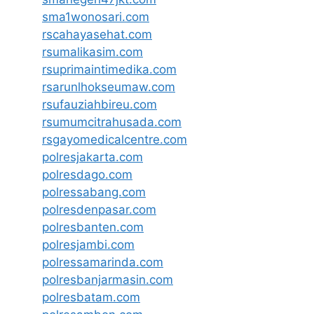
sma1wonosari.com
rscahayasehat.com
rsumalikasim.com
rsuprimaintimedika.com
rsarunlhokseumaw.com
rsufauziahbireu.com
rsumumcitrahusada.com
rsgayomedicalcentre.com
polresjakarta.com
polresdago.com
polressabang.com
polresdenpasar.com
polresbanten.com
polresjambi.com
polressamarinda.com
polresbanjarmasin.com
polresbatam.com