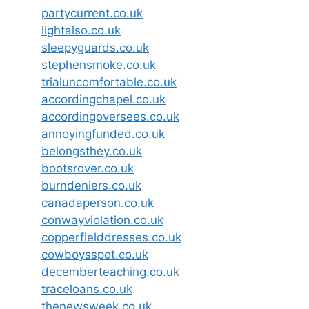
partycurrent.co.uk
lightalso.co.uk
sleepyguards.co.uk
stephensmoke.co.uk
trialuncomfortable.co.uk
accordingchapel.co.uk
accordingoversees.co.uk
annoyingfunded.co.uk
belongsthey.co.uk
bootsrover.co.uk
burndeniers.co.uk
canadaperson.co.uk
conwayviolation.co.uk
copperfielddresses.co.uk
cowboysspot.co.uk
decemberteaching.co.uk
traceloans.co.uk
thenewsweek.co.uk