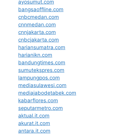
ayosumut.com
bangsaoffline.com
cnbcmedan.com
cnnmedan.com
cnnjakarta.com
cnbcjakarta.com
hariansumatra.com
harianikn.com
bandungtimes.com
sumutekspres.com
lampungpos.com
mediasulawesi.com
mediajabodetabek.com
kabarflores.com
seputarmetro.com
aktual.it.com
akurat.it.com
antara.it.com