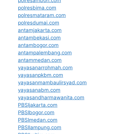
polresambon.com
polresbima.com
polresmataram.com
polresdumai.com
antamjakarta.com
antambekasi.com
antambogor.com
antampalembang.com
antammedan.com
yayasanarrohmah.com
yayasanpkbm.com
yayasanmambaulirsyad.com
yayasanabm.com
yayasandharmawanita.com
PBSIjakarta.com
PBSIbogor.com
PBSImedan.com
PBSIlampung.com