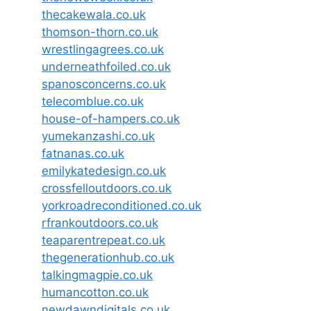
thecakewala.co.uk
thomson-thorn.co.uk
wrestlingagrees.co.uk
underneathfoiled.co.uk
spanosconcerns.co.uk
telecomblue.co.uk
house-of-hampers.co.uk
yumekanzashi.co.uk
fatnanas.co.uk
emilykatedesign.co.uk
crossfelloutdoors.co.uk
yorkroadreconditioned.co.uk
rfrankoutdoors.co.uk
teaparentrepeat.co.uk
thegenerationhub.co.uk
talkingmagpie.co.uk
humancotton.co.uk
newdawndigitals.co.uk