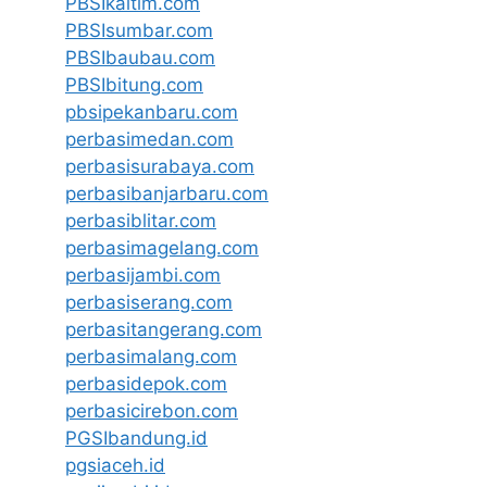
PBSIkaltim.com
PBSIsumbar.com
PBSIbaubau.com
PBSIbitung.com
pbsipekanbaru.com
perbasimedan.com
perbasisurabaya.com
perbasibanjarbaru.com
perbasiblitar.com
perbasimagelang.com
perbasijambi.com
perbasiserang.com
perbasitangerang.com
perbasimalang.com
perbasidepok.com
perbasicirebon.com
PGSIbandung.id
pgsiaceh.id