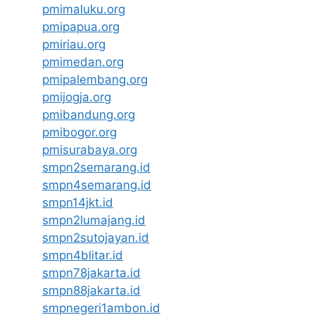
pmimaluku.org
pmipapua.org
pmiriau.org
pmimedan.org
pmipalembang.org
pmijogja.org
pmibandung.org
pmibogor.org
pmisurabaya.org
smpn2semarang.id
smpn4semarang.id
smpn14jkt.id
smpn2lumajang.id
smpn2sutojayan.id
smpn4blitar.id
smpn78jakarta.id
smpn88jakarta.id
smpnegeri1ambon.id