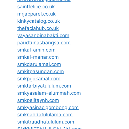
saintfelice.co.uk
mrjapparel.co.uk
kinkycatalog.co.uk
thefaciahub.co.uk
yayasanbinabakti.com
paudtunasbangsa.com
smkal-amin.com
smkal-manar.com
smkdarulamal.com
smkitpasundan.com
smkpgrikamal.com
smktarbiyatululum.com
smkyasalam-elummah.com
smkpelitaynh.com
smkyasinacigombong.com
smknahdatululama.com
smkitraudhatululum.com
SMKMIFTAHULSALAM.com