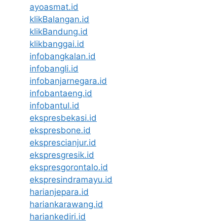
ayoasmat.id
klikBalangan.id
klikBandung.id
klikbanggai.id
infobangkalan.id
infobangli.id
infobanjarnegara.id
infobantaeng.id
infobantul.id
ekspresbekasi.id
ekspresbone.id
eksprescianjur.id
ekspresgresik.id
ekspresgorontalo.id
ekspresindramayu.id
harianjepara.id
hariankarawang.id
hariankediri.id