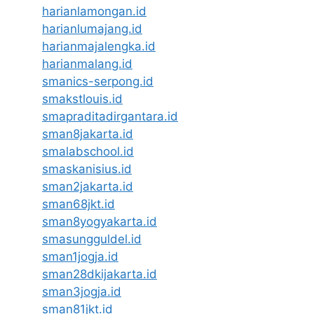
harianlamongan.id
harianlumajang.id
harianmajalengka.id
harianmalang.id
smanics-serpong.id
smakstlouis.id
smapraditadirgantara.id
sman8jakarta.id
smalabschool.id
smaskanisius.id
sman2jakarta.id
sman68jkt.id
sman8yogyakarta.id
smasungguldel.id
sman1jogja.id
sman28dkijakarta.id
sman3jogja.id
sman81jkt.id