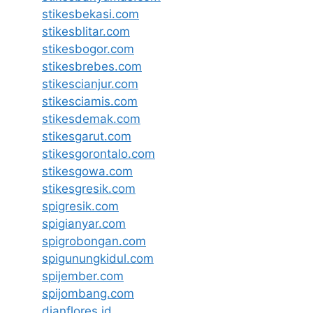
stikesbekasi.com
stikesblitar.com
stikesbogor.com
stikesbrebes.com
stikescianjur.com
stikesciamis.com
stikesdemak.com
stikesgarut.com
stikesgorontalo.com
stikesgowa.com
stikesgresik.com
spigresik.com
spigianyar.com
spigrobongan.com
spigunungkidul.com
spijember.com
spijombang.com
dianflores.id