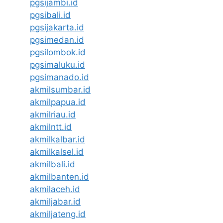
pgsijambi.id
pgsibali.id
pgsijakarta.id
pgsimedan.id
pgsilombok.id
pgsimaluku.id
pgsimanado.id
akmilsumbar.id
akmilpapua.id
akmilriau.id
akmilntt.id
akmilkalbar.id
akmilkalsel.id
akmilbali.id
akmilbanten.id
akmilaceh.id
akmiljabar.id
akmiljateng.id