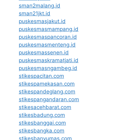
sman2malang.id
sman21jkt.id
puskesmasjakut.id
puskesmasmampang.id
puskesmaspancoran.id
puskesmasmenteng.id
puskesmassenen.id
puskesmaskramatjati.id
puskesmasngambeg.id
stikespacitan.com
stikespamekasan.com
stikespandeglang.com
stikespangandaran.com
stikesacehbarat.com
stikesbadung.com
stikesbanggai.com
stikesbangka.com
stikesbanyumas.com