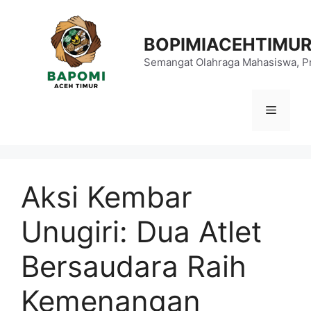
Langsung
ke
BOPIMIACEHTIMU
isi
Semangat Olahraga Mahasiswa, Pr
Menu
Aksi Kembar
Unugiri: Dua Atlet
Bersaudara Raih
Kemenangan