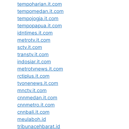
tempoharian.it.com
tempomedan.it.com
tempojogja.it.com
tempopapua.it.com
idntimes.it.com
metrotv.it.com
sctv.it.com
transtv.it.com
indosiar.it.com
metrotvnews.it.com
rctiplus.it.com
tvonenews.it.com
mnctv.it.com
cnnmedan.it.com
cnnmetro.it.com
cnnbali.it.com
meulaboh.id
tribunacehbarat.id