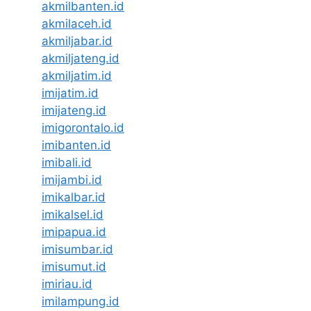
akmilbanten.id
akmilaceh.id
akmiljabar.id
akmiljateng.id
akmiljatim.id
imijatim.id
imijateng.id
imigorontalo.id
imibanten.id
imibali.id
imijambi.id
imikalbar.id
imikalsel.id
imipapua.id
imisumbar.id
imisumut.id
imiriau.id
imilampung.id