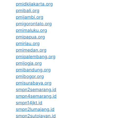
pmidkijakarta.org
pmibali.org
pmijambi.org
pmigorontalo.org
pmimaluku.org
pmipapua.org
pmiriau.org
pmimedan.org
pmipalembang.org
pmijogja.org
pmibandung.org
pmibogor.org
pmisurabaya.org
smpn2semarang.id
smpn4semarang.id
smpn14jkt.id
smpn2lumajang.id
smpn2sutojayan.id