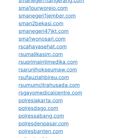
smanegeri1tangerang.com
sma1purworejo.com
smanegeri1jember.com
sman2bekasi.com
smanegeri47jkt.com
sma1wonosari.com
rscahayasehat.com
rsumalikasim.com
rsuprimaintimedika.com
rsarunlhokseumaw.com
rsufauziahbireu.com
rsumumcitrahusada.com
rsgayomedicalcentre.com
polresjakarta.com
polresdago.com
polressabang.com
polresdenpasar.com
polresbanten.com