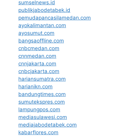
sumselnews.id
publikjabodetabek.id
pemudapancasilamedan.com
ayokalimantan.com
ayosumut.com
bangsaoffline.com
cnbcmedan.com
cnnmedan.com
cnnjakarta.com
cnbcjakarta.com
hariansumatra.com
harianikn.com
bandungtimes.com
sumutekspres.com
lampungpos.com
mediasulawesi.com
mediajabodetabek.com
kabarflores.com