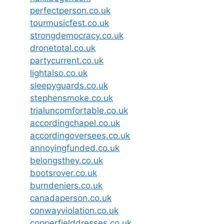
perfectperson.co.uk
tourmusicfest.co.uk
strongdemocracy.co.uk
dronetotal.co.uk
partycurrent.co.uk
lightalso.co.uk
sleepyguards.co.uk
stephensmoke.co.uk
trialuncomfortable.co.uk
accordingchapel.co.uk
accordingoversees.co.uk
annoyingfunded.co.uk
belongsthey.co.uk
bootsrover.co.uk
burndeniers.co.uk
canadaperson.co.uk
conwayviolation.co.uk
copperfielddresses.co.uk