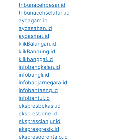
tribunacehbesar.id
tribunacehselatan.id
ayoagam.id
ayoasahan.id
ayoasmat.id
klikBalangan.id
klikBandung.id
klikbanggai.id
infobangkalan.id
infobangli.id
infobanjarnegara.id
infobantaeng.id
infobantul.id
ekspresbekasi.id
ekspresbone.id
eksprescianjur.id
ekspresgresik.id
ekspresgorontalo.id