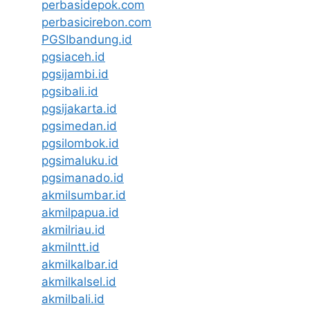
perbasidepok.com
perbasicirebon.com
PGSIbandung.id
pgsiaceh.id
pgsijambi.id
pgsibali.id
pgsijakarta.id
pgsimedan.id
pgsilombok.id
pgsimaluku.id
pgsimanado.id
akmilsumbar.id
akmilpapua.id
akmilriau.id
akmilntt.id
akmilkalbar.id
akmilkalsel.id
akmilbali.id