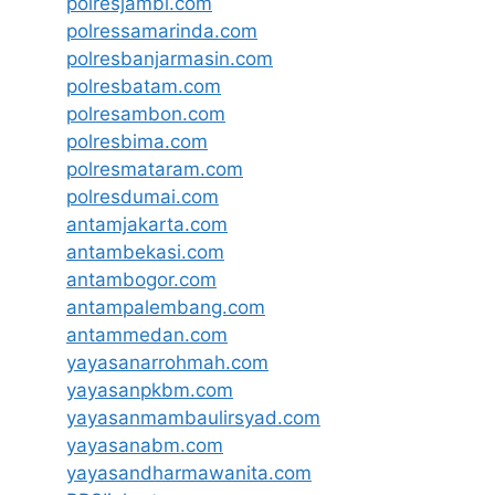
polresjambi.com
polressamarinda.com
polresbanjarmasin.com
polresbatam.com
polresambon.com
polresbima.com
polresmataram.com
polresdumai.com
antamjakarta.com
antambekasi.com
antambogor.com
antampalembang.com
antammedan.com
yayasanarrohmah.com
yayasanpkbm.com
yayasanmambaulirsyad.com
yayasanabm.com
yayasandharmawanita.com