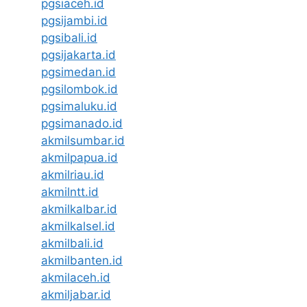
pgsiaceh.id
pgsijambi.id
pgsibali.id
pgsijakarta.id
pgsimedan.id
pgsilombok.id
pgsimaluku.id
pgsimanado.id
akmilsumbar.id
akmilpapua.id
akmilriau.id
akmilntt.id
akmilkalbar.id
akmilkalsel.id
akmilbali.id
akmilbanten.id
akmilaceh.id
akmiljabar.id