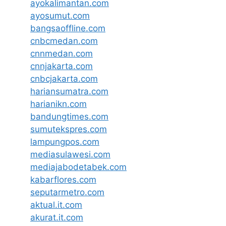
ayokalimantan.com
ayosumut.com
bangsaoffline.com
cnbcmedan.com
cnnmedan.com
cnnjakarta.com
cnbcjakarta.com
hariansumatra.com
harianikn.com
bandungtimes.com
sumutekspres.com
lampungpos.com
mediasulawesi.com
mediajabodetabek.com
kabarflores.com
seputarmetro.com
aktual.it.com
akurat.it.com