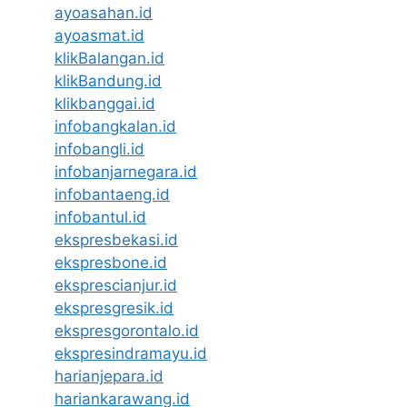
ayoasahan.id
ayoasmat.id
klikBalangan.id
klikBandung.id
klikbanggai.id
infobangkalan.id
infobangli.id
infobanjarnegara.id
infobantaeng.id
infobantul.id
ekspresbekasi.id
ekspresbone.id
eksprescianjur.id
ekspresgresik.id
ekspresgorontalo.id
ekspresindramayu.id
harianjepara.id
hariankarawang.id