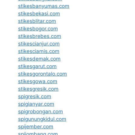
stikesbanyumas.com
stikesbekasi.com
stikesblitar.com
stikesbogor.com
stikesbrebes.com
stikescianjur.com
stikesciamis.com
stikesdemak.com
stikesgarut.com
stikesgorontalo.com
stikesgowa.com
stikesgresik.com
spigresik.com
spigianyar.com
spigrobongan.com
spigunungkidul.com
spijember.com
spijombang.com