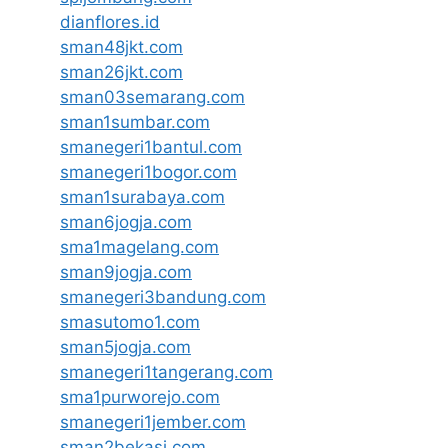
dianflores.id
sman48jkt.com
sman26jkt.com
sman03semarang.com
sman1sumbar.com
smanegeri1bantul.com
smanegeri1bogor.com
sman1surabaya.com
sman6jogja.com
sma1magelang.com
sman9jogja.com
smanegeri3bandung.com
smasutomo1.com
sman5jogja.com
smanegeri1tangerang.com
sma1purworejo.com
smanegeri1jember.com
sman2bekasi.com