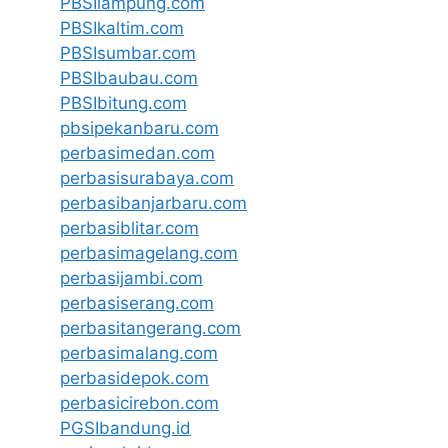
PBSIlampung.com
PBSIkaltim.com
PBSIsumbar.com
PBSIbaubau.com
PBSIbitung.com
pbsipekanbaru.com
perbasimedan.com
perbasisurabaya.com
perbasibanjarbaru.com
perbasiblitar.com
perbasimagelang.com
perbasijambi.com
perbasiserang.com
perbasitangerang.com
perbasimalang.com
perbasidepok.com
perbasicirebon.com
PGSIbandung.id