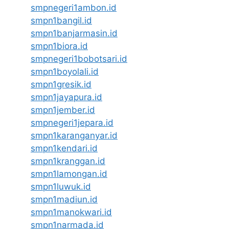
smpnegeri1ambon.id
smpn1bangil.id
smpn1banjarmasin.id
smpn1biora.id
smpnegeri1bobotsari.id
smpn1boyolali.id
smpn1gresik.id
smpn1jayapura.id
smpn1jember.id
smpnegeri1jepara.id
smpn1karanganyar.id
smpn1kendari.id
smpn1kranggan.id
smpn1lamongan.id
smpn1luwuk.id
smpn1madiun.id
smpn1manokwari.id
smpn1narmada.id