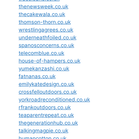
thenewsweek.co.uk
thecakewala.co.uk
thomson-thorn.co.uk
wrestlingagrees.co.uk
underneathfoiled.co.uk
spanosconcerns.co.uk
telecomblue.co.uk
house-of-hampers.co.uk
yumekanzashi.co.uk
fatnanas.co.uk
emilykatedesign.co.uk
crossfelloutdoors.co.uk
yorkroadreconditioned.co.uk
rfrankoutdoors.co.uk
teaparentrepeat.co.uk
thegenerationhub.co.uk
talkingmagpie.co.uk
humancotton.co.uk