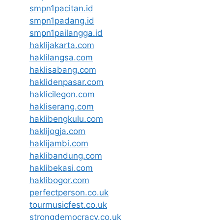
smpn1pacitan.id
smpn1padang.id
smpn1pailangga.id
haklijakarta.com
haklilangsa.com
haklisabang.com
haklidenpasar.com
haklicilegon.com
hakliserang.com
haklibengkulu.com
haklijogja.com
haklijambi.com
haklibandung.com
haklibekasi.com
haklibogor.com
perfectperson.co.uk
tourmusicfest.co.uk
strongdemocracy.co.uk