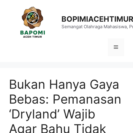
Langsung
ke
BOPIMIACEHTIMU
isi
Semangat Olahraga Mahasiswa, Pr
Menu
Bukan Hanya Gaya
Bebas: Pemanasan
‘Dryland’ Wajib
Agar Bahu Tidak