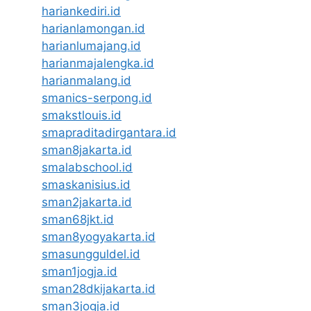
hariankediri.id
harianlamongan.id
harianlumajang.id
harianmajalengka.id
harianmalang.id
smanics-serpong.id
smakstlouis.id
smapraditadirgantara.id
sman8jakarta.id
smalabschool.id
smaskanisius.id
sman2jakarta.id
sman68jkt.id
sman8yogyakarta.id
smasungguldel.id
sman1jogja.id
sman28dkijakarta.id
sman3jogja.id