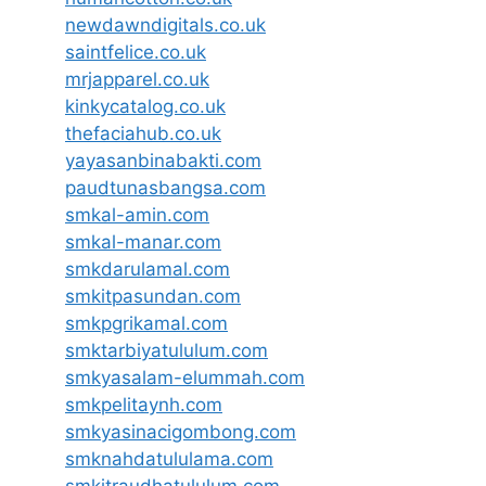
newdawndigitals.co.uk
saintfelice.co.uk
mrjapparel.co.uk
kinkycatalog.co.uk
thefaciahub.co.uk
yayasanbinabakti.com
paudtunasbangsa.com
smkal-amin.com
smkal-manar.com
smkdarulamal.com
smkitpasundan.com
smkpgrikamal.com
smktarbiyatululum.com
smkyasalam-elummah.com
smkpelitaynh.com
smkyasinacigombong.com
smknahdatululama.com
smkitraudhatululum.com