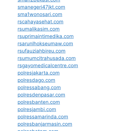
smanegeri47jkt.com
sma1wonosari.com
rscahayasehat.com
rsumalikasim.com
rsuprimaintimedika.com
rsarunlhokseumaw.com
rsufauziahbireu.com
rsumumcitrahusada.com
rsgayomedicalcentre.com
polresjakarta.com
polresdago.com
polressabang.com
polresdenpasar.com
polresbanten.com
polresjambi.com
polressamarinda.com
polresbanjarmasin.com