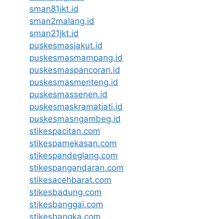
sman81jkt.id
sman2malang.id
sman21jkt.id
puskesmasjakut.id
puskesmasmampang.id
puskesmaspancoran.id
puskesmasmenteng.id
puskesmassenen.id
puskesmaskramatjati.id
puskesmasngambeg.id
stikespacitan.com
stikespamekasan.com
stikespandeglang.com
stikespangandaran.com
stikesacehbarat.com
stikesbadung.com
stikesbanggai.com
stikesbangka.com