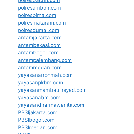
polresbatam.com
polresambon.com
polresbima.com
polresmataram.com
polresdumai.com
antamjakarta.com
antambekasi.com
antambogor.com
antampalembang.com
antammedan.com
yayasanarrohmah.com
yayasanpkbm.com
yayasanmambaulirsyad.com
yayasanabm.com
yayasandharmawanita.com
PBSIjakarta.com
PBSIbogor.com
PBSImedan.com