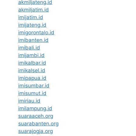
akmiljateng.id
akmiljatim.id
imijatim.id
imijateng.id
imigorontalo.id
imibanten.id
imibali.id
imijambi.id
imikalbar.id
imikalsel.id
imipapua.id
imisumbar.id
imisumut.id
imiriau.id
imilampung.id
suaraaceh.org
suarabanten.org
suarajogja.org