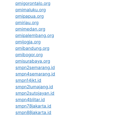
pmigorontalo.org
pmimaluku.org
pmipapua.org
pmiriau.org
pmimedan.org
pmipalembang.org
pmijogja.org
pmibandung.org
pmibogor.org
pmisurabaya.org
smpn2semarang.id
smpn4semarang.id
smpn14jkt.id
smpn2lumajang.id
smpn2sutojayan.id
smpn4blitar.id
smpn78jakarta.id
smpn88jakarta.id