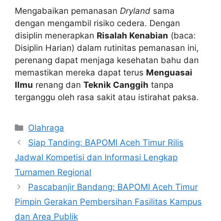
Mengabaikan pemanasan
Dryland
sama
dengan mengambil risiko cedera. Dengan
disiplin menerapkan
Risalah Kenabian
(baca:
Disiplin Harian) dalam rutinitas pemanasan ini,
perenang dapat menjaga kesehatan bahu dan
memastikan mereka dapat terus
Menguasai
Ilmu
renang dan
Teknik Canggih
tanpa
terganggu oleh rasa sakit atau istirahat paksa.
Kategori
Olahraga
Siap Tanding: BAPOMI Aceh Timur Rilis
Jadwal Kompetisi dan Informasi Lengkap
Turnamen Regional
Pascabanjir Bandang: BAPOMI Aceh Timur
Pimpin Gerakan Pembersihan Fasilitas Kampus
dan Area Publik