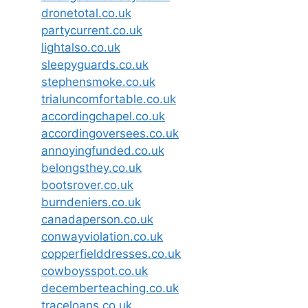
dronetotal.co.uk
partycurrent.co.uk
lightalso.co.uk
sleepyguards.co.uk
stephensmoke.co.uk
trialuncomfortable.co.uk
accordingchapel.co.uk
accordingoversees.co.uk
annoyingfunded.co.uk
belongsthey.co.uk
bootsrover.co.uk
burndeniers.co.uk
canadaperson.co.uk
conwayviolation.co.uk
copperfielddresses.co.uk
cowboysspot.co.uk
decemberteaching.co.uk
traceloans.co.uk