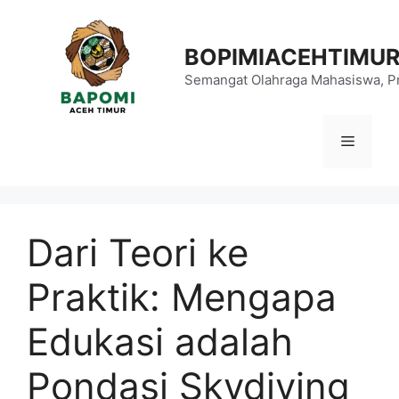
Langsung
ke
BOPIMIACEHTIMU
isi
Semangat Olahraga Mahasiswa, Pr
Menu
Dari Teori ke
Praktik: Mengapa
Edukasi adalah
Pondasi Skydiving