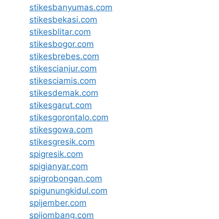
stikesbanyumas.com
stikesbekasi.com
stikesblitar.com
stikesbogor.com
stikesbrebes.com
stikescianjur.com
stikesciamis.com
stikesdemak.com
stikesgarut.com
stikesgorontalo.com
stikesgowa.com
stikesgresik.com
spigresik.com
spigianyar.com
spigrobongan.com
spigunungkidul.com
spijember.com
spijombang.com