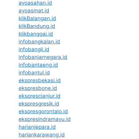
ayoasahan.id
ayoasmat.id
klikBalangan.id
klikBandung.id
klikbanggai.id
infobangkalan.id
infobangli.id
infobanjarnegara.id
infobantaeng.id
infobantul.id
ekspresbekasi.id
ekspresbone.id
eksprescianjur.id
ekspresgresik.id
ekspresgorontalo.id
ekspresindramayu.id
harianjepara.id
hariankarawang.id