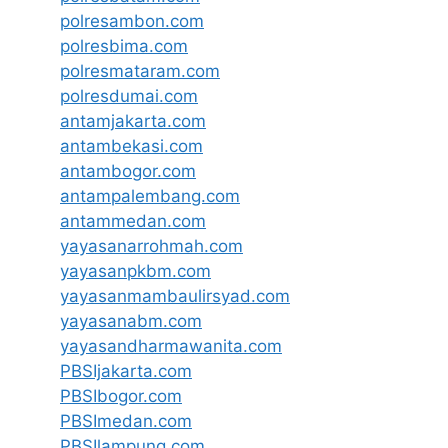
polresambon.com
polresbima.com
polresmataram.com
polresdumai.com
antamjakarta.com
antambekasi.com
antambogor.com
antampalembang.com
antammedan.com
yayasanarrohmah.com
yayasanpkbm.com
yayasanmambaulirsyad.com
yayasanabm.com
yayasandharmawanita.com
PBSIjakarta.com
PBSIbogor.com
PBSImedan.com
PBSIlampung.com