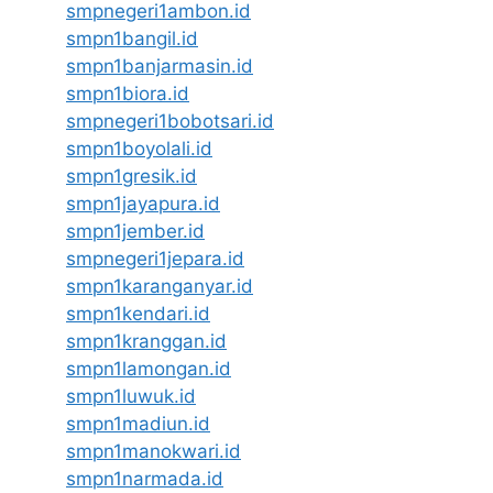
smpnegeri1ambon.id
smpn1bangil.id
smpn1banjarmasin.id
smpn1biora.id
smpnegeri1bobotsari.id
smpn1boyolali.id
smpn1gresik.id
smpn1jayapura.id
smpn1jember.id
smpnegeri1jepara.id
smpn1karanganyar.id
smpn1kendari.id
smpn1kranggan.id
smpn1lamongan.id
smpn1luwuk.id
smpn1madiun.id
smpn1manokwari.id
smpn1narmada.id