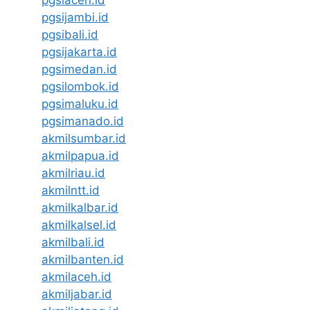
pgsiaceh.id
pgsijambi.id
pgsibali.id
pgsijakarta.id
pgsimedan.id
pgsilombok.id
pgsimaluku.id
pgsimanado.id
akmilsumbar.id
akmilpapua.id
akmilriau.id
akmilntt.id
akmilkalbar.id
akmilkalsel.id
akmilbali.id
akmilbanten.id
akmilaceh.id
akmiljabar.id