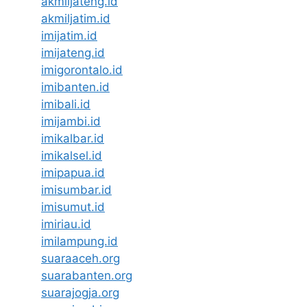
akmiljateng.id
akmiljatim.id
imijatim.id
imijateng.id
imigorontalo.id
imibanten.id
imibali.id
imijambi.id
imikalbar.id
imikalsel.id
imipapua.id
imisumbar.id
imisumut.id
imiriau.id
imilampung.id
suaraaceh.org
suarabanten.org
suarajogja.org