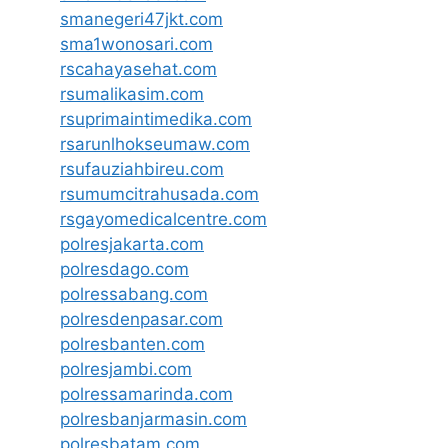
smanegeri47jkt.com
sma1wonosari.com
rscahayasehat.com
rsumalikasim.com
rsuprimaintimedika.com
rsarunlhokseumaw.com
rsufauziahbireu.com
rsumumcitrahusada.com
rsgayomedicalcentre.com
polresjakarta.com
polresdago.com
polressabang.com
polresdenpasar.com
polresbanten.com
polresjambi.com
polressamarinda.com
polresbanjarmasin.com
polresbatam.com