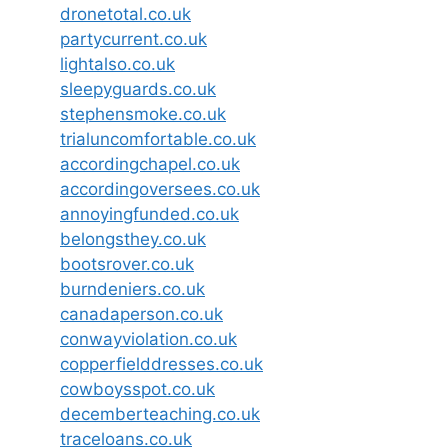
dronetotal.co.uk
partycurrent.co.uk
lightalso.co.uk
sleepyguards.co.uk
stephensmoke.co.uk
trialuncomfortable.co.uk
accordingchapel.co.uk
accordingoversees.co.uk
annoyingfunded.co.uk
belongsthey.co.uk
bootsrover.co.uk
burndeniers.co.uk
canadaperson.co.uk
conwayviolation.co.uk
copperfielddresses.co.uk
cowboysspot.co.uk
decemberteaching.co.uk
traceloans.co.uk