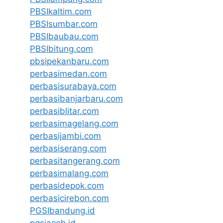
PBSIkaltim.com
PBSIsumbar.com
PBSIbaubau.com
PBSIbitung.com
pbsipekanbaru.com
perbasimedan.com
perbasisurabaya.com
perbasibanjarbaru.com
perbasiblitar.com
perbasimagelang.com
perbasijambi.com
perbasiserang.com
perbasitangerang.com
perbasimalang.com
perbasidepok.com
perbasicirebon.com
PGSIbandung.id