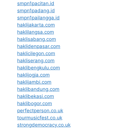
smpn1pacitan.id
smpn1padang.id
smpn1pailangga.id
haklijakarta.com
haklilangsa.com
haklisabang.com
haklidenpasar.com
haklicilegon.com
hakliserang.com
haklibengkulu.com
haklijogja.com
haklijambi.com
haklibandung.com
haklibekasi.com
haklibogor.com
perfectperson.co.uk
tourmusicfest.co.uk
strongdemocracy.co.uk