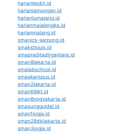
hariankediri.id
harianlamongan.id
harianlumajang.id
harianmajalengka.id
harianmalang.id
smanics-serpong.id
smakstlouis.id
smapraditadirgantara.id
sman8jakarta.id
smalabschool.id
smaskanisius.id
sman2jakarta.id
sman68jkt.id
sman8yogyakarta.id
smasungguldel.id
sman1jogja.id
sman28dkijakarta.id
sman3jogja.id