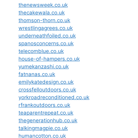
thenewsweek.co.uk
thecakewala.co.uk
thomson-thorn.co.uk
wrestlingagrees.co.uk
underneathfoiled.co.uk
spanosconcerns.co.uk
telecomblue.co.uk
house-of-hampers.co.uk
yumekanzashi.co.uk
fatnanas.co.uk
emilykatedesign.co.uk
crossfelloutdoors.co.uk
yorkroadreconditioned.co.uk
rfrankoutdoors.co.uk
teaparentrepeat.co.uk
thegenerationhub.co.uk
talkingmagpie.co.uk
humancotton.co.uk