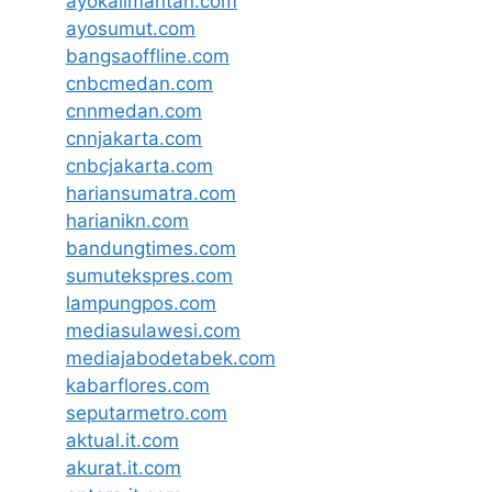
ayokalimantan.com
ayosumut.com
bangsaoffline.com
cnbcmedan.com
cnnmedan.com
cnnjakarta.com
cnbcjakarta.com
hariansumatra.com
harianikn.com
bandungtimes.com
sumutekspres.com
lampungpos.com
mediasulawesi.com
mediajabodetabek.com
kabarflores.com
seputarmetro.com
aktual.it.com
akurat.it.com