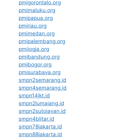
pmigorontalo.org
pmimaluku.org
pmipapua.org
pmiriau.org
pmimedan.org
pmipalembang.org
pmijogja.org
pmibandung.org
pmibogor.org
pmisurabaya.org
smpn2semarang.id
smpn4semarang.id
smpn14jkt.id
smpn2lumajang.id
smpn2sutojayan.id
smpn4blitar.id
smpn78jakarta.id
smpn88jakarta.id