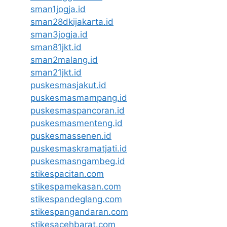
sman1jogja.id
sman28dkijakarta.id
sman3jogja.id
sman81jkt.id
sman2malang.id
sman21jkt.id
puskesmasjakut.id
puskesmasmampang.id
puskesmaspancoran.id
puskesmasmenteng.id
puskesmassenen.id
puskesmaskramatjati.id
puskesmasngambeg.id
stikespacitan.com
stikespamekasan.com
stikespandeglang.com
stikespangandaran.com
stikesacehbarat.com