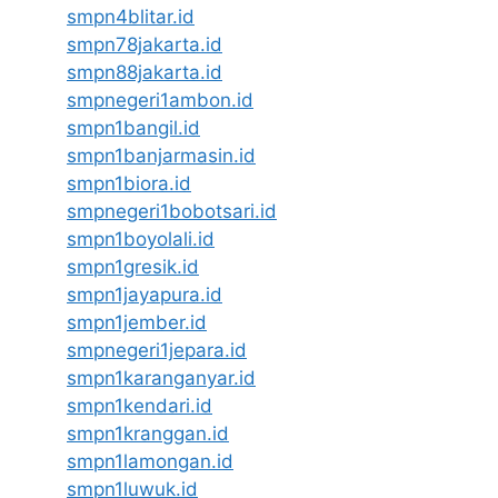
smpn4blitar.id
smpn78jakarta.id
smpn88jakarta.id
smpnegeri1ambon.id
smpn1bangil.id
smpn1banjarmasin.id
smpn1biora.id
smpnegeri1bobotsari.id
smpn1boyolali.id
smpn1gresik.id
smpn1jayapura.id
smpn1jember.id
smpnegeri1jepara.id
smpn1karanganyar.id
smpn1kendari.id
smpn1kranggan.id
smpn1lamongan.id
smpn1luwuk.id