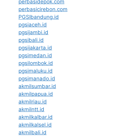
perbasidepok.com
perbasicirebon.com
PGSIbandung.id
pgsiaceh.id
pgsijambi.id
pgsibali.id
pgsijakarta.id
pgsimedan.id
pgsilombok.id
pgsimaluku.id
pgsimanado.id
akmilsumbar.id
akmilpapua.id
akmilriau.id
akmilntt.id
akmilkalbar.id
akmilkalsel.id
akmilbali.id