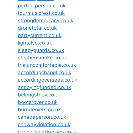
perfectperson.co.uk
tourmusicfest.co.uk
strongdemocracy.co.uk
dronetotal.co.uk
partycurrent.co.uk
lightalso.co.uk
sleepyguards.co.uk
stephensmoke.co.uk
trialuncomfortable.co.uk
accordingchapel.co.uk
accordingoversees.co.uk
annoyingfunded.co.uk
belongsthey.co.uk
bootsrover.co.uk
burndeniers.co.uk
canadaperson.co.uk
conwayviolation.co.uk
copperfielddresses.co.uk