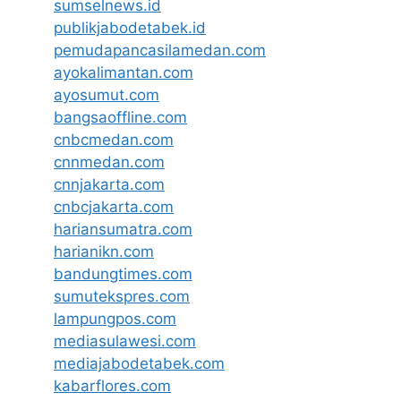
sumselnews.id
publikjabodetabek.id
pemudapancasilamedan.com
ayokalimantan.com
ayosumut.com
bangsaoffline.com
cnbcmedan.com
cnnmedan.com
cnnjakarta.com
cnbcjakarta.com
hariansumatra.com
harianikn.com
bandungtimes.com
sumutekspres.com
lampungpos.com
mediasulawesi.com
mediajabodetabek.com
kabarflores.com