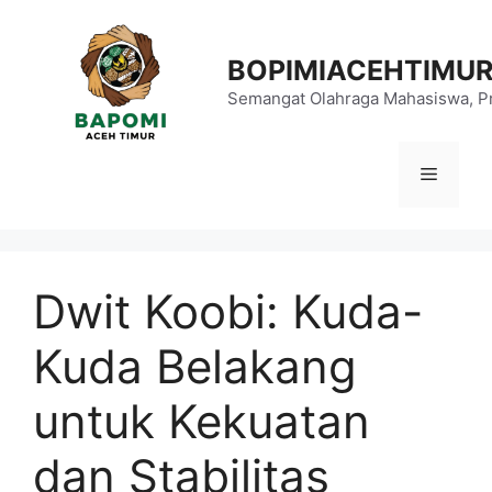
Langsung
ke
BOPIMIACEHTIMU
isi
Semangat Olahraga Mahasiswa, Pr
Menu
Dwit Koobi: Kuda-
Kuda Belakang
untuk Kekuatan
dan Stabilitas