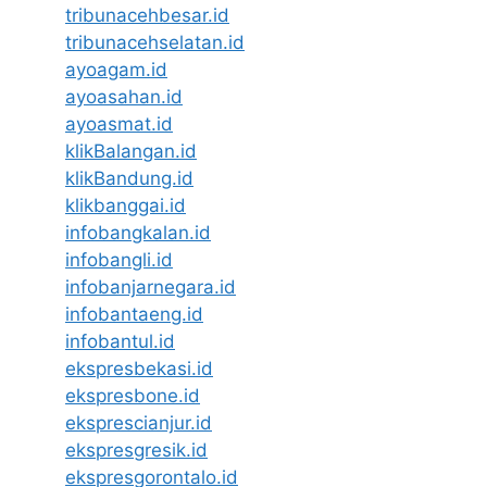
tribunacehbesar.id
tribunacehselatan.id
ayoagam.id
ayoasahan.id
ayoasmat.id
klikBalangan.id
klikBandung.id
klikbanggai.id
infobangkalan.id
infobangli.id
infobanjarnegara.id
infobantaeng.id
infobantul.id
ekspresbekasi.id
ekspresbone.id
eksprescianjur.id
ekspresgresik.id
ekspresgorontalo.id