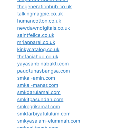
thegenerationhub.co.uk
talkingmagpie.co.uk
humancotton.co.uk
newdawndigitals.co.uk
saintfelice.co.uk
mrjapparel.co.uk
kinkycatalog.co.uk
thefaciahub.co.uk
yayasanbinabakti.com
paudtunasbangsa.com
smkal-amin.com
smkal-manar.com
smkdarulamal.com
smkitpasundan.com
smkpgrikamal.com
smktarbiyatululum.com
smkyasalam-elummah.com
smkpelitaynh.com