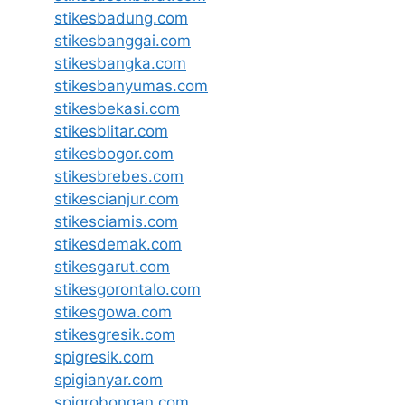
stikesbadung.com
stikesbanggai.com
stikesbangka.com
stikesbanyumas.com
stikesbekasi.com
stikesblitar.com
stikesbogor.com
stikesbrebes.com
stikescianjur.com
stikesciamis.com
stikesdemak.com
stikesgarut.com
stikesgorontalo.com
stikesgowa.com
stikesgresik.com
spigresik.com
spigianyar.com
spigrobongan.com