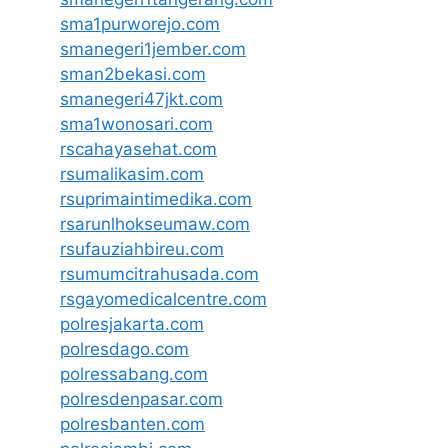
sma1purworejo.com
smanegeri1jember.com
sman2bekasi.com
smanegeri47jkt.com
sma1wonosari.com
rscahayasehat.com
rsumalikasim.com
rsuprimaintimedika.com
rsarunlhokseumaw.com
rsufauziahbireu.com
rsumumcitrahusada.com
rsgayomedicalcentre.com
polresjakarta.com
polresdago.com
polressabang.com
polresdenpasar.com
polresbanten.com