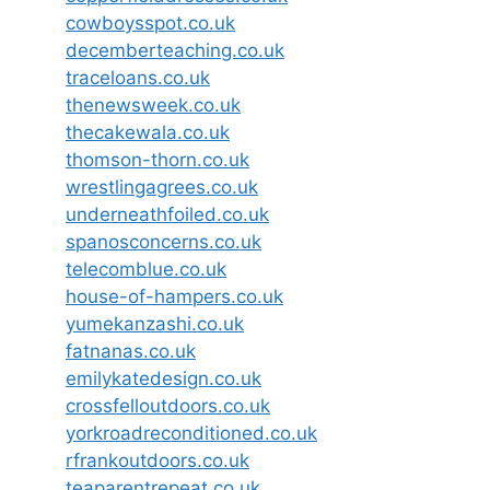
cowboysspot.co.uk
decemberteaching.co.uk
traceloans.co.uk
thenewsweek.co.uk
thecakewala.co.uk
thomson-thorn.co.uk
wrestlingagrees.co.uk
underneathfoiled.co.uk
spanosconcerns.co.uk
telecomblue.co.uk
house-of-hampers.co.uk
yumekanzashi.co.uk
fatnanas.co.uk
emilykatedesign.co.uk
crossfelloutdoors.co.uk
yorkroadreconditioned.co.uk
rfrankoutdoors.co.uk
teaparentrepeat.co.uk