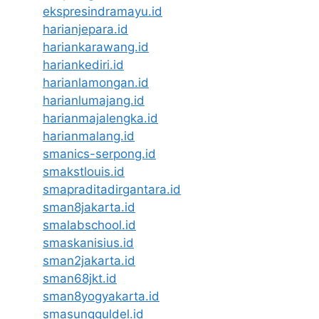
ekspresindramayu.id
harianjepara.id
hariankarawang.id
hariankediri.id
harianlamongan.id
harianlumajang.id
harianmajalengka.id
harianmalang.id
smanics-serpong.id
smakstlouis.id
smapraditadirgantara.id
sman8jakarta.id
smalabschool.id
smaskanisius.id
sman2jakarta.id
sman68jkt.id
sman8yogyakarta.id
smasungguldel.id