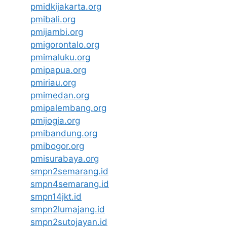
pmidkijakarta.org
pmibali.org
pmijambi.org
pmigorontalo.org
pmimaluku.org
pmipapua.org
pmiriau.org
pmimedan.org
pmipalembang.org
pmijogja.org
pmibandung.org
pmibogor.org
pmisurabaya.org
smpn2semarang.id
smpn4semarang.id
smpn14jkt.id
smpn2lumajang.id
smpn2sutojayan.id