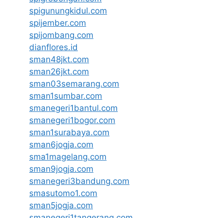
spigunungkidul.com
spijember.com
spijombang.com
dianflores.id
sman48jkt.com
sman26jkt.com
sman03semarang.com
sman1sumbar.com
smanegeri1bantul.com
smanegeri1bogor.com
sman1surabaya.com
sman6jogja.com
sma1magelang.com
sman9jogja.com
smanegeri3bandung.com
smasutomo1.com
sman5jogja.com
smanegeri1tangerang.com