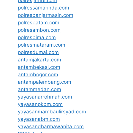
polresjambi.com
polressamarinda.com
polresbanjarmasin.com
polresbatam.com
polresambon.com
polresbima.com
polresmataram.com
polresdumai.com
antamjakarta.com
antambekasi.com
antambogor.com
antampalembang.com
antammedan.com
yayasanarrohmah.com
yayasanpkbm.com
yayasanmambaulirsyad.com
yayasanabm.com
yayasandharmawanita.com