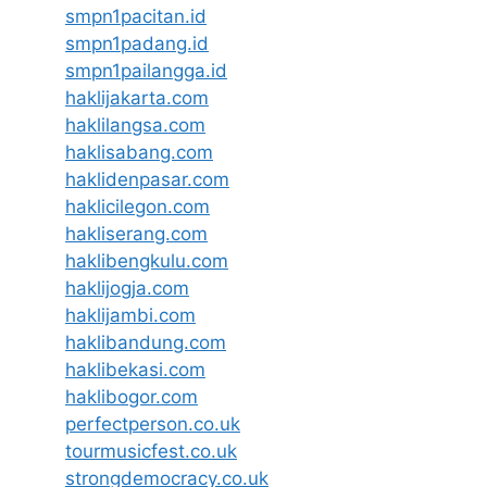
smpn1pacitan.id
smpn1padang.id
smpn1pailangga.id
haklijakarta.com
haklilangsa.com
haklisabang.com
haklidenpasar.com
haklicilegon.com
hakliserang.com
haklibengkulu.com
haklijogja.com
haklijambi.com
haklibandung.com
haklibekasi.com
haklibogor.com
perfectperson.co.uk
tourmusicfest.co.uk
strongdemocracy.co.uk