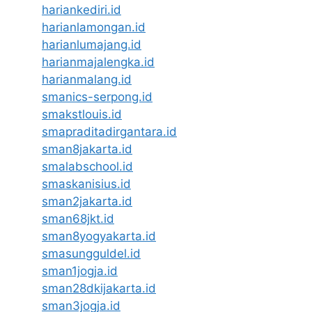
hariankediri.id
harianlamongan.id
harianlumajang.id
harianmajalengka.id
harianmalang.id
smanics-serpong.id
smakstlouis.id
smapraditadirgantara.id
sman8jakarta.id
smalabschool.id
smaskanisius.id
sman2jakarta.id
sman68jkt.id
sman8yogyakarta.id
smasungguldel.id
sman1jogja.id
sman28dkijakarta.id
sman3jogja.id