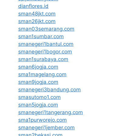
dianflores.id
sman48jkt.com
sman26jkt.com
sman03semarang.com
sman1sumbar.com
smanegeri1bantul.com
smanegeri1bogor.com
sman1surabaya.com
sman6jogja.com
sma1magelang.com
sman9jogja.com
smanegeri3bandung.com
smasutomo1.com
sman5jogja.com
smanegeri1tangerang.com
sma1purworejo.com
smanegeri1jember.com
sman2bekasi.com