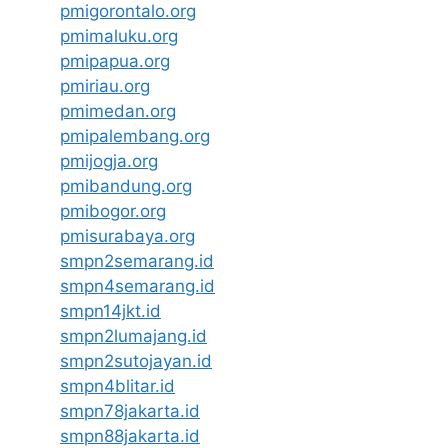
pmigorontalo.org
pmimaluku.org
pmipapua.org
pmiriau.org
pmimedan.org
pmipalembang.org
pmijogja.org
pmibandung.org
pmibogor.org
pmisurabaya.org
smpn2semarang.id
smpn4semarang.id
smpn14jkt.id
smpn2lumajang.id
smpn2sutojayan.id
smpn4blitar.id
smpn78jakarta.id
smpn88jakarta.id