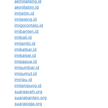
akmiljateng.id
akmiljatim.id
imijatim.id
imijateng.id
imigorontalo.id
imibanten.id
imibali.id
imijambi.id
imikalbar.id
imikalsel.id
imipapua.id
imisumbar.id
imisumut.id
imiriau.id
imilampung.id
suaraaceh.org
suarabanten.org
suarajogja.org