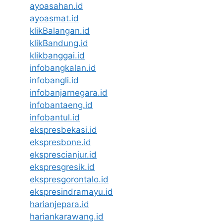
ayoasahan.id
ayoasmat.id
klikBalangan.id
klikBandung.id
klikbanggai.id
infobangkalan.id
infobangli.id
infobanjarnegara.id
infobantaeng.id
infobantul.id
ekspresbekasi.id
ekspresbone.id
eksprescianjur.id
ekspresgresik.id
ekspresgorontalo.id
ekspresindramayu.id
harianjepara.id
hariankarawang.id