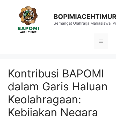
Langsung
ke
BOPIMIACEHTIMU
isi
Semangat Olahraga Mahasiswa, Pr
Menu
Kontribusi BAPOMI
dalam Garis Haluan
Keolahragaan:
Kebijakan Negara