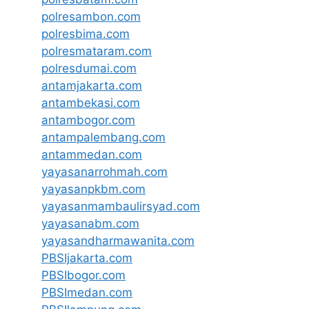
polresambon.com
polresbima.com
polresmataram.com
polresdumai.com
antamjakarta.com
antambekasi.com
antambogor.com
antampalembang.com
antammedan.com
yayasanarrohmah.com
yayasanpkbm.com
yayasanmambaulirsyad.com
yayasanabm.com
yayasandharmawanita.com
PBSIjakarta.com
PBSIbogor.com
PBSImedan.com