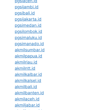
pgsiaceh.id
pgsijambi.id
pgsibali.id
pgsijakarta.id
pgsimedan.id
pgsilombok.id
pgsimaluku.id
pgsimanado.id
akmilsumbar.id
akmilpapua.id
akmilriau.id
akmilntt.id
akmilkalbar.id
akmilkalsel.id
akmilbali.id
akmilbanten.id
akmilaceh.id
akmiljabar.id