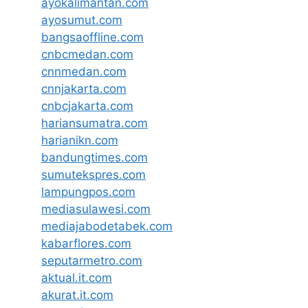
ayokalimantan.com
ayosumut.com
bangsaoffline.com
cnbcmedan.com
cnnmedan.com
cnnjakarta.com
cnbcjakarta.com
hariansumatra.com
harianikn.com
bandungtimes.com
sumutekspres.com
lampungpos.com
mediasulawesi.com
mediajabodetabek.com
kabarflores.com
seputarmetro.com
aktual.it.com
akurat.it.com