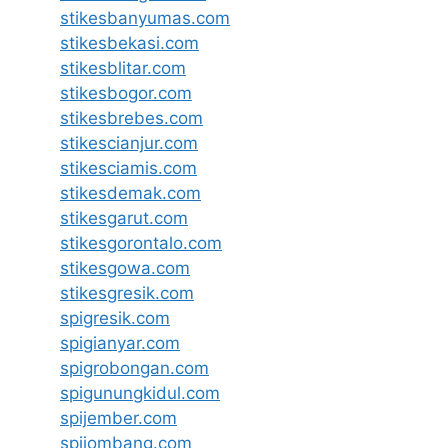
stikesbanyumas.com
stikesbekasi.com
stikesblitar.com
stikesbogor.com
stikesbrebes.com
stikescianjur.com
stikesciamis.com
stikesdemak.com
stikesgarut.com
stikesgorontalo.com
stikesgowa.com
stikesgresik.com
spigresik.com
spigianyar.com
spigrobongan.com
spigunungkidul.com
spijember.com
spijombang.com