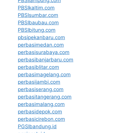
PBSIlampung.com
PBSIkaltim.com
PBSIsumbar.com
PBSIbaubau.com
PBSIbitung.com
pbsipekanbaru.com
perbasimedan.com
perbasisurabaya.com
perbasibanjarbaru.com
perbasiblitar.com
perbasimagelang.com
perbasijambi.com
perbasiserang.com
perbasitangerang.com
perbasimalang.com
perbasidepok.com
perbasicirebon.com
PGSIbandung.id