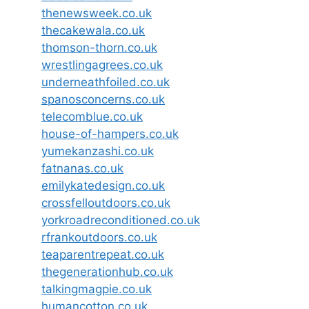
thenewsweek.co.uk
thecakewala.co.uk
thomson-thorn.co.uk
wrestlingagrees.co.uk
underneathfoiled.co.uk
spanosconcerns.co.uk
telecomblue.co.uk
house-of-hampers.co.uk
yumekanzashi.co.uk
fatnanas.co.uk
emilykatedesign.co.uk
crossfelloutdoors.co.uk
yorkroadreconditioned.co.uk
rfrankoutdoors.co.uk
teaparentrepeat.co.uk
thegenerationhub.co.uk
talkingmagpie.co.uk
humancotton.co.uk