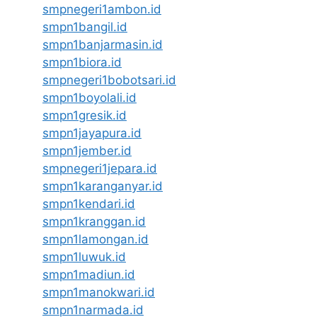
smpnegeri1ambon.id
smpn1bangil.id
smpn1banjarmasin.id
smpn1biora.id
smpnegeri1bobotsari.id
smpn1boyolali.id
smpn1gresik.id
smpn1jayapura.id
smpn1jember.id
smpnegeri1jepara.id
smpn1karanganyar.id
smpn1kendari.id
smpn1kranggan.id
smpn1lamongan.id
smpn1luwuk.id
smpn1madiun.id
smpn1manokwari.id
smpn1narmada.id