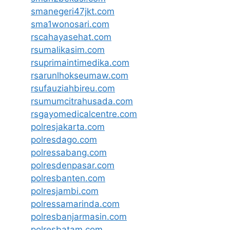
smanegeri47jkt.com
sma1wonosari.com
rscahayasehat.com
rsumalikasim.com
rsuprimaintimedika.com
rsarunlhokseumaw.com
rsufauziahbireu.com
rsumumcitrahusada.com
rsgayomedicalcentre.com
polresjakarta.com
polresdago.com
polressabang.com
polresdenpasar.com
polresbanten.com
polresjambi.com
polressamarinda.com
polresbanjarmasin.com
polresbatam.com