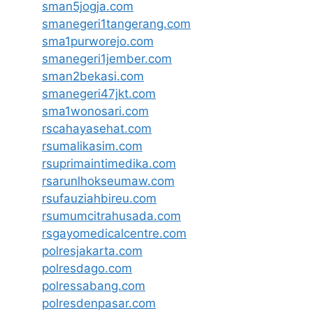
sman5jogja.com
smanegeri1tangerang.com
sma1purworejo.com
smanegeri1jember.com
sman2bekasi.com
smanegeri47jkt.com
sma1wonosari.com
rscahayasehat.com
rsumalikasim.com
rsuprimaintimedika.com
rsarunlhokseumaw.com
rsufauziahbireu.com
rsumumcitrahusada.com
rsgayomedicalcentre.com
polresjakarta.com
polresdago.com
polressabang.com
polresdenpasar.com