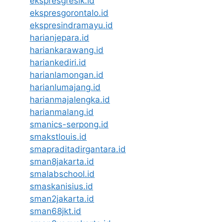
ekspresgresik.id
ekspresgorontalo.id
ekspresindramayu.id
harianjepara.id
hariankarawang.id
hariankediri.id
harianlamongan.id
harianlumajang.id
harianmajalengka.id
harianmalang.id
smanics-serpong.id
smakstlouis.id
smapraditadirgantara.id
sman8jakarta.id
smalabschool.id
smaskanisius.id
sman2jakarta.id
sman68jkt.id