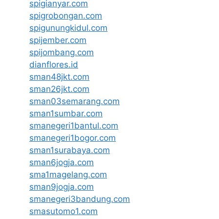
spigianyar.com
spigrobongan.com
spigunungkidul.com
spijember.com
spijombang.com
dianflores.id
sman48jkt.com
sman26jkt.com
sman03semarang.com
sman1sumbar.com
smanegeri1bantul.com
smanegeri1bogor.com
sman1surabaya.com
sman6jogja.com
sma1magelang.com
sman9jogja.com
smanegeri3bandung.com
smasutomo1.com