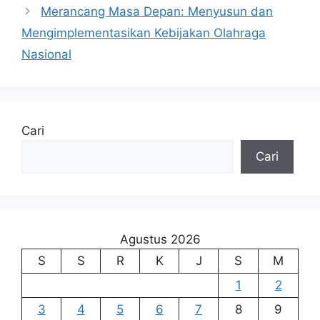
Merancang Masa Depan: Menyusun dan
Mengimplementasikan Kebijakan Olahraga
Nasional
Cari
Cari
Agustus 2026
S
S
R
K
J
S
M
1
2
3
4
5
6
7
8
9