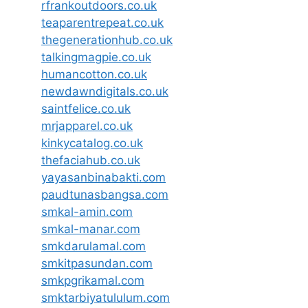
rfrankoutdoors.co.uk
teaparentrepeat.co.uk
thegenerationhub.co.uk
talkingmagpie.co.uk
humancotton.co.uk
newdawndigitals.co.uk
saintfelice.co.uk
mrjapparel.co.uk
kinkycatalog.co.uk
thefaciahub.co.uk
yayasanbinabakti.com
paudtunasbangsa.com
smkal-amin.com
smkal-manar.com
smkdarulamal.com
smkitpasundan.com
smkpgrikamal.com
smktarbiyatululum.com