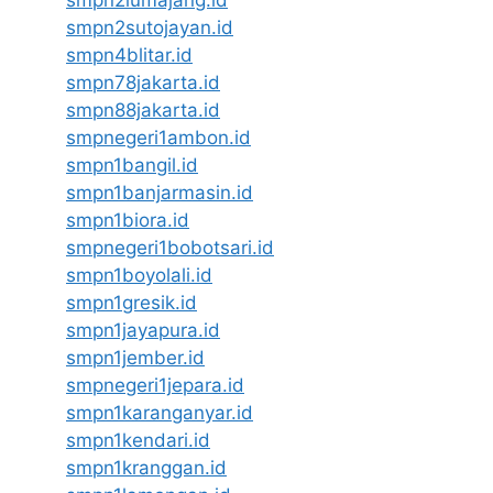
smpn2sutojayan.id
smpn4blitar.id
smpn78jakarta.id
smpn88jakarta.id
smpnegeri1ambon.id
smpn1bangil.id
smpn1banjarmasin.id
smpn1biora.id
smpnegeri1bobotsari.id
smpn1boyolali.id
smpn1gresik.id
smpn1jayapura.id
smpn1jember.id
smpnegeri1jepara.id
smpn1karanganyar.id
smpn1kendari.id
smpn1kranggan.id