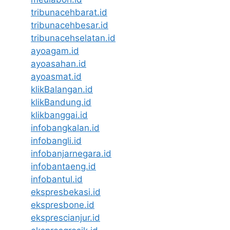
tribunacehbarat.id
tribunacehbesar.id
tribunacehselatan.id
ayoagam.id
ayoasahan.id
ayoasmat.id
klikBalangan.id
klikBandung.id
klikbanggai.id
infobangkalan.id
infobangli.id
infobanjarnegara.id
infobantaeng.id
infobantul.id
ekspresbekasi.id
ekspresbone.id
eksprescianjur.id