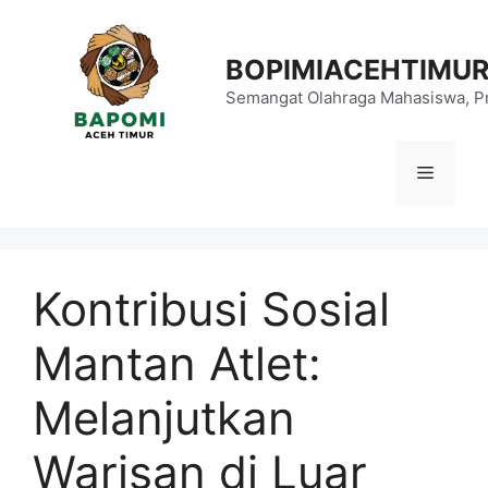
Langsung
ke
BOPIMIACEHTIMU
isi
Semangat Olahraga Mahasiswa, Pr
Menu
Kontribusi Sosial
Mantan Atlet:
Melanjutkan
Warisan di Luar