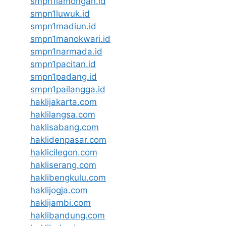
smpn1lamongan.id
smpn1luwuk.id
smpn1madiun.id
smpn1manokwari.id
smpn1narmada.id
smpn1pacitan.id
smpn1padang.id
smpn1pailangga.id
haklijakarta.com
haklilangsa.com
haklisabang.com
haklidenpasar.com
haklicilegon.com
hakliserang.com
haklibengkulu.com
haklijogja.com
haklijambi.com
haklibandung.com