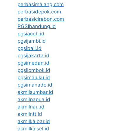
perbasimalang.com
perbasidepok.com
perbasicirebon.com
PGSIbandung.id
pgsiaceh.id
pgsijambi.id
pgsibali.id
pgsijakarta.id
pgsimedan.id
pgsilombok.id
pgsimaluku.id
pgsimanado.id
akmilsumbar.id
akmilpapua.id
akmilriau.id
akmilntt.id
akmilkalbar.id
akmilkalsel.id