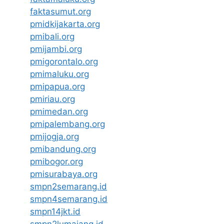
faktasumut.org
pmidkijakarta.org
pmibali.org
pmijambi.org
pmigorontalo.org
pmimaluku.org
pmipapua.org
pmiriau.org
pmimedan.org
pmipalembang.org
pmijogja.org
pmibandung.org
pmibogor.org
pmisurabaya.org
smpn2semarang.id
smpn4semarang.id
smpn14jkt.id
smpn2lumajang.id