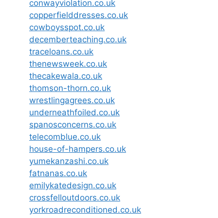
conwayviolation.co.uk
copperfielddresses.co.uk
cowboysspot.co.uk
decemberteaching.co.uk
traceloans.co.uk
thenewsweek.co.uk
thecakewala.co.uk
thomson-thorn.co.uk
wrestlingagrees.co.uk
underneathfoiled.co.uk
spanosconcerns.co.uk
telecomblue.co.uk
house-of-hampers.co.uk
yumekanzashi.co.uk
fatnanas.co.uk
emilykatedesign.co.uk
crossfelloutdoors.co.uk
yorkroadreconditioned.co.uk