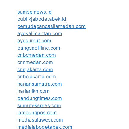
sumselnews.id
publikjabodetabek.id
pemudapancasilamedan.com
ayokalimantan.com
ayosumut.com
bangsaoffline.com
cnbcmedan.com
cnnmedan.com
cnnjakarta.com
cnbcjakarta.com
hariansumatra.com
harianikn.com
bandungtimes.com
sumutekspres.com
lampungpos.com
mediasulawesi.com
mediajabodetabek.com