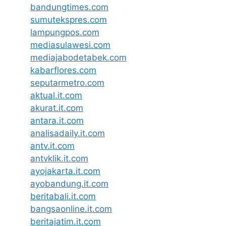
bandungtimes.com
sumutekspres.com
lampungpos.com
mediasulawesi.com
mediajabodetabek.com
kabarflores.com
seputarmetro.com
aktual.it.com
akurat.it.com
antara.it.com
analisadaily.it.com
antv.it.com
antvklik.it.com
ayojakarta.it.com
ayobandung.it.com
beritabali.it.com
bangsaonline.it.com
beritajatim.it.com