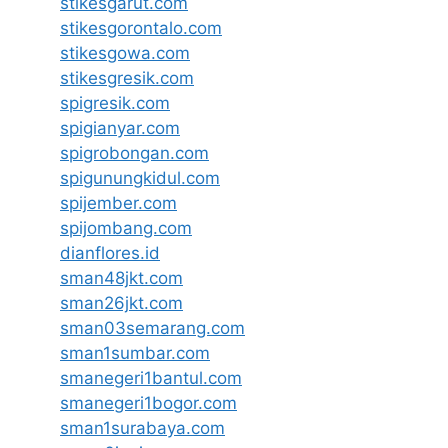
stikesgarut.com
stikesgorontalo.com
stikesgowa.com
stikesgresik.com
spigresik.com
spigianyar.com
spigrobongan.com
spigunungkidul.com
spijember.com
spijombang.com
dianflores.id
sman48jkt.com
sman26jkt.com
sman03semarang.com
sman1sumbar.com
smanegeri1bantul.com
smanegeri1bogor.com
sman1surabaya.com