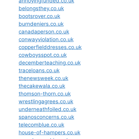
annoyingfunded.co.uk
belongsthey.co.uk
bootsrover.co.uk
burndeniers.co.uk
canadaperson.co.uk
conwayviolation.co.uk
copperfielddresses.co.uk
cowboysspot.co.uk
decemberteaching.co.uk
traceloans.co.uk
thenewsweek.co.uk
thecakewala.co.uk
thomson-thorn.co.uk
wrestlingagrees.co.uk
underneathfoiled.co.uk
spanosconcerns.co.uk
telecomblue.co.uk
house-of-hampers.co.uk