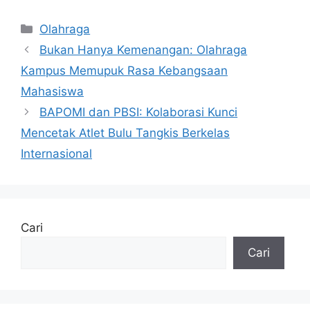
Kategori
Olahraga
Bukan Hanya Kemenangan: Olahraga
Kampus Memupuk Rasa Kebangsaan
Mahasiswa
BAPOMI dan PBSI: Kolaborasi Kunci
Mencetak Atlet Bulu Tangkis Berkelas
Internasional
Cari
Cari