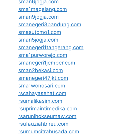
sman6jogja.com
sma1magelang.com
sman9jogja.com
smanegeri3bandung.com
smasutomo1.com
sman5jogja.com
smanegeri1tangerang.com
sma1purworejo.com
smanegeri1jember.com
sman2bekasi.com
smanegeri47jkt.com
sma1wonosari.com
rscahayasehat.com
rsumalikasim.com
rsuprimaintimedika.com
rsarunlhokseumaw.com
rsufauziahbireu.com
rsumumcitrahusada.com