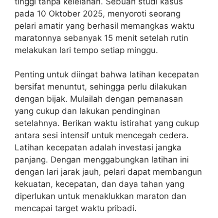
tinggi tanpa kelelahan. Sebuah studi kasus
pada 10 Oktober 2025, menyoroti seorang
pelari amatir yang berhasil memangkas waktu
maratonnya sebanyak 15 menit setelah rutin
melakukan lari tempo setiap minggu.
Penting untuk diingat bahwa latihan kecepatan
bersifat menuntut, sehingga perlu dilakukan
dengan bijak. Mulailah dengan pemanasan
yang cukup dan lakukan pendinginan
setelahnya. Berikan waktu istirahat yang cukup
antara sesi intensif untuk mencegah cedera.
Latihan kecepatan adalah investasi jangka
panjang. Dengan menggabungkan latihan ini
dengan lari jarak jauh, pelari dapat membangun
kekuatan, kecepatan, dan daya tahan yang
diperlukan untuk menaklukkan maraton dan
mencapai target waktu pribadi.