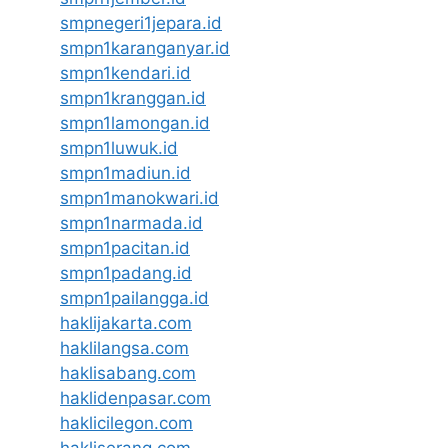
smpnegeri1jepara.id
smpn1karanganyar.id
smpn1kendari.id
smpn1kranggan.id
smpn1lamongan.id
smpn1luwuk.id
smpn1madiun.id
smpn1manokwari.id
smpn1narmada.id
smpn1pacitan.id
smpn1padang.id
smpn1pailangga.id
haklijakarta.com
haklilangsa.com
haklisabang.com
haklidenpasar.com
haklicilegon.com
hakliserang.com