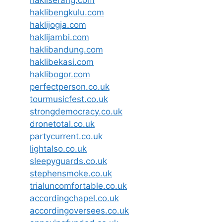
haklibengkulu.com
haklijogja.com
haklijambi.com
haklibandung.com
haklibekasi.com
haklibogor.com
perfectperson.co.uk
tourmusicfest.co.uk
strongdemocracy.co.uk
dronetotal.co.uk
partycurrent.co.uk
lightalso.co.uk
sleepyguards.co.uk
stephensmoke.co.uk
trialuncomfortable.co.uk
accordingchapel.co.uk
accordingoversees.co.uk