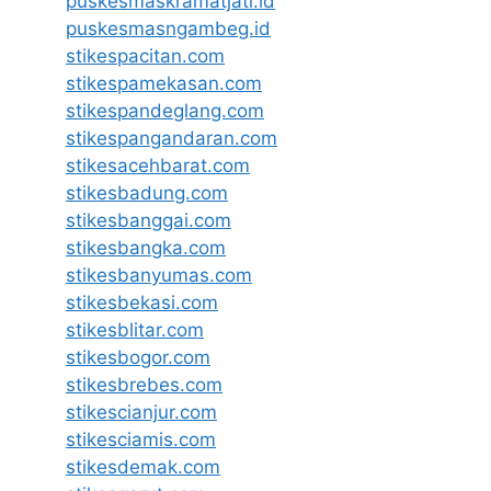
puskesmaskramatjati.id
puskesmasngambeg.id
stikespacitan.com
stikespamekasan.com
stikespandeglang.com
stikespangandaran.com
stikesacehbarat.com
stikesbadung.com
stikesbanggai.com
stikesbangka.com
stikesbanyumas.com
stikesbekasi.com
stikesblitar.com
stikesbogor.com
stikesbrebes.com
stikescianjur.com
stikesciamis.com
stikesdemak.com