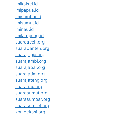
imikalsel.id
imipapua.id
imisumbar.id
imisumut.id
imiriau.id
imilampung.id
suaraaceh.org
suarabanten.org
suarajogja.org
suarajambi.org
suarajabar.org
suarajatim.org
suarajateng.org
suarariau.org
suarasumut.org
suarasumbar.org
suarasumsel.org
konibekasi.org