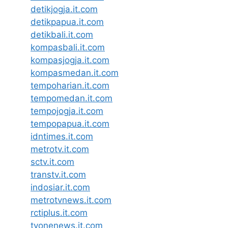
detikjogja.it.com
detikpapua.it.com
detikbali.it.com
kompasbali.it.com
kompasjogja.it.com
kompasmedan.it.com
tempoharian.it.com
tempomedan.it.com
tempojogja.it.com
tempopapua.it.com
idntimes.it.com
metrotv.it.com
sctv.it.com
transtv.it.com
indosiar.it.com
metrotvnews.it.com
rctiplus.it.com
tvonenews.it.com