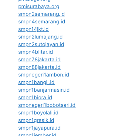
pmisurabaya.org
smpn2semarang.id
smpn4semarang.id
smpn14jkt.id
smpn2lumajang.id
smpn2sutojayan.id
smpn4blitar.id
smpn78jakarta.id
smpn88jakarta.id
smpnegeri1ambon.id
smpn1bangil.id
smpn1banjarmasin.id
smpn1biora.id
smpnegeri1bobotsari.id
smpn1boyolali.id
smpn1gresik.id
smpn1jayapura.id
smpn1jember.id