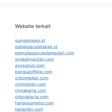
Website terkait
sumselnews.id
publikjabodetabek.id
pemudapancasilamedan.com
ayokalimantan.com
ayosumut.com
bangsaoffline.com
cnbcmedan.com
cnnmedan.com
cnnjakarta.com
cnbcjakarta.com
hariansumatra.com
harianikn.com