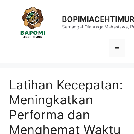
Langsung
ke
BOPIMIACEHTIMU
isi
Semangat Olahraga Mahasiswa, Pr
Menu
Latihan Kecepatan:
Meningkatkan
Performa dan
Menghemat Waktu