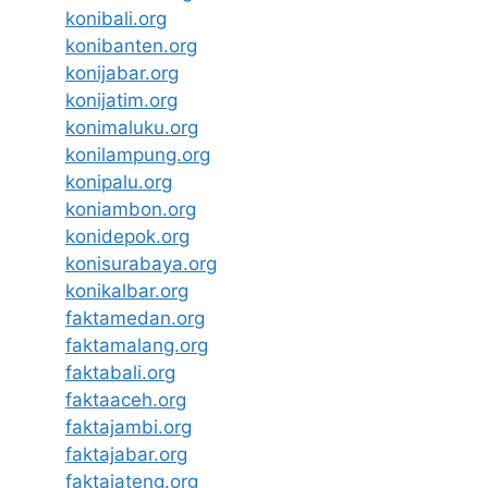
konibali.org
konibanten.org
konijabar.org
konijatim.org
konimaluku.org
konilampung.org
konipalu.org
koniambon.org
konidepok.org
konisurabaya.org
konikalbar.org
faktamedan.org
faktamalang.org
faktabali.org
faktaaceh.org
faktajambi.org
faktajabar.org
faktajateng.org