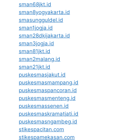
sman68jkt.id
sman8yogyakarta.id
smasungguldel.id
sman1jogja.id
sman28dkijakarta.id
sman3jogja.id
sman81jkt.id
sman2malang.id
sman21jkt.id
puskesmasjakut.id
puskesmasmampang.id
puskesmaspancoran.id
puskesmasmenteng.id
puskesmassenen.id
puskesmaskramatjati.id
puskesmasngambeg.id
stikespacitan.com
stikespamekasan.com