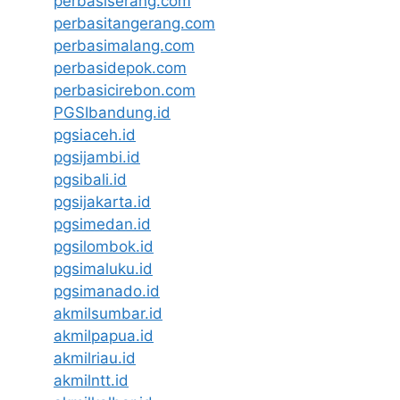
perbasiserang.com
perbasitangerang.com
perbasimalang.com
perbasidepok.com
perbasicirebon.com
PGSIbandung.id
pgsiaceh.id
pgsijambi.id
pgsibali.id
pgsijakarta.id
pgsimedan.id
pgsilombok.id
pgsimaluku.id
pgsimanado.id
akmilsumbar.id
akmilpapua.id
akmilriau.id
akmilntt.id