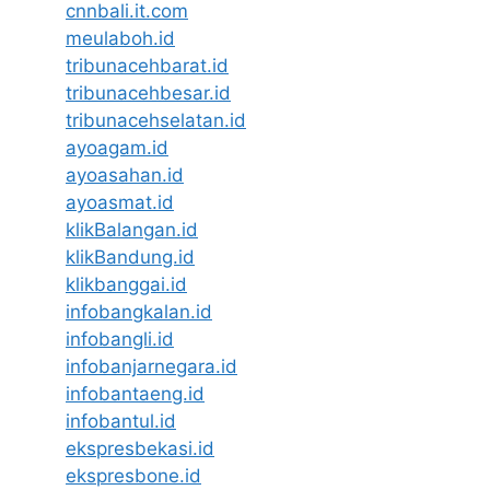
cnnbali.it.com
meulaboh.id
tribunacehbarat.id
tribunacehbesar.id
tribunacehselatan.id
ayoagam.id
ayoasahan.id
ayoasmat.id
klikBalangan.id
klikBandung.id
klikbanggai.id
infobangkalan.id
infobangli.id
infobanjarnegara.id
infobantaeng.id
infobantul.id
ekspresbekasi.id
ekspresbone.id