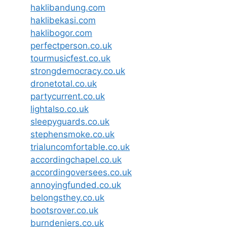
haklibandung.com
haklibekasi.com
haklibogor.com
perfectperson.co.uk
tourmusicfest.co.uk
strongdemocracy.co.uk
dronetotal.co.uk
partycurrent.co.uk
lightalso.co.uk
sleepyguards.co.uk
stephensmoke.co.uk
trialuncomfortable.co.uk
accordingchapel.co.uk
accordingoversees.co.uk
annoyingfunded.co.uk
belongsthey.co.uk
bootsrover.co.uk
burndeniers.co.uk