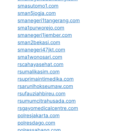
smasutomo1.com
sman5jogja.com
smanegeri1tangerang.com
sma1purworejo.com
smanegeri1jember.com
sman2bekasi.com
smanegeri47jkt.com
sma1wonosari.com
rscahayasehat.com
rsumalikasim.com
rsuprimaintimedika.com
rsarunlhokseumaw.com
rsufauziahbireu.com
rsumumcitrahusada.com
rsgayomedicalcentre.com
polresjakarta.com
polresdago.com
polressabang.com