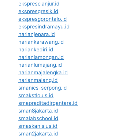
eksprescianjur.id
ekspresgresik.id
ekspresgorontalo.id
ekspresindramayu.id
harianjepara.id
hariankarawang.id
hariankediri.id
harianlamongan.id
harianlumajang.id
harianmajalengka.id
harianmalang.id
smanics-serpong.id
smakstlouis.id
smapraditadirgantara.id
sman8jakarta.id
smalabschool.id
smaskanisius.id
sman2jakarta.id