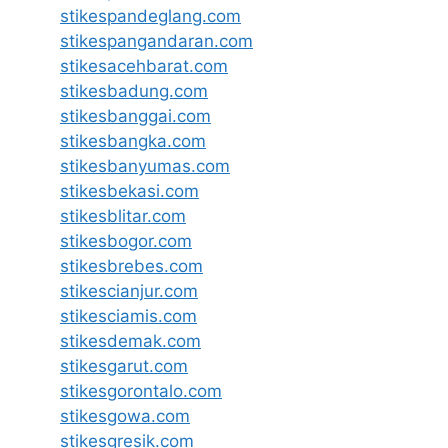
stikespandeglang.com
stikespangandaran.com
stikesacehbarat.com
stikesbadung.com
stikesbanggai.com
stikesbangka.com
stikesbanyumas.com
stikesbekasi.com
stikesblitar.com
stikesbogor.com
stikesbrebes.com
stikescianjur.com
stikesciamis.com
stikesdemak.com
stikesgarut.com
stikesgorontalo.com
stikesgowa.com
stikesgresik.com