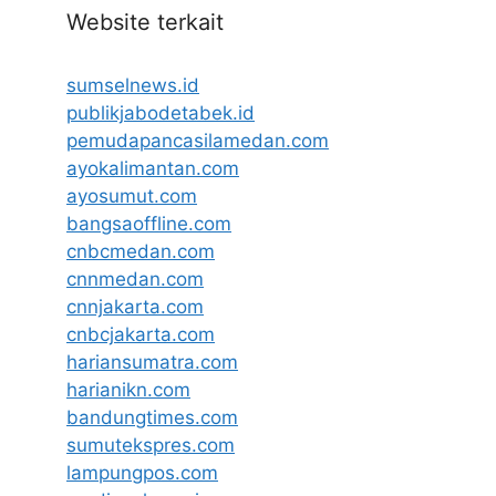
Website terkait
sumselnews.id
publikjabodetabek.id
pemudapancasilamedan.com
ayokalimantan.com
ayosumut.com
bangsaoffline.com
cnbcmedan.com
cnnmedan.com
cnnjakarta.com
cnbcjakarta.com
hariansumatra.com
harianikn.com
bandungtimes.com
sumutekspres.com
lampungpos.com