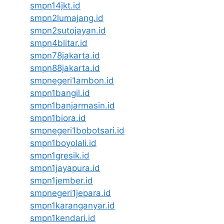
smpn14jkt.id
smpn2lumajang.id
smpn2sutojayan.id
smpn4blitar.id
smpn78jakarta.id
smpn88jakarta.id
smpnegeri1ambon.id
smpn1bangil.id
smpn1banjarmasin.id
smpn1biora.id
smpnegeri1bobotsari.id
smpn1boyolali.id
smpn1gresik.id
smpn1jayapura.id
smpn1jember.id
smpnegeri1jepara.id
smpn1karanganyar.id
smpn1kendari.id