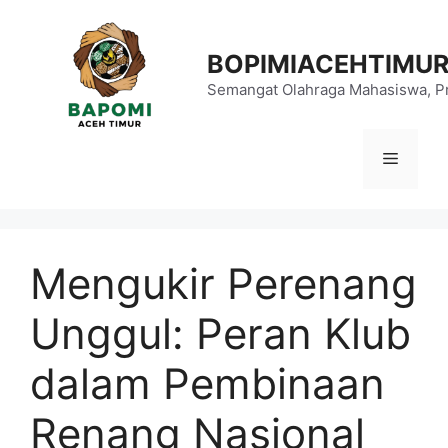
Langsung
ke
BOPIMIACEHTIMU
isi
Semangat Olahraga Mahasiswa, Pr
Menu
Mengukir Perenang
Unggul: Peran Klub
dalam Pembinaan
Renang Nasional