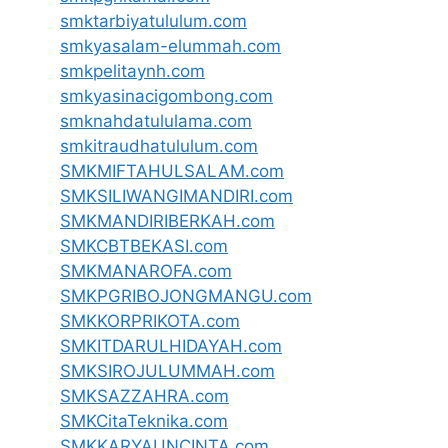
smktarbiyatululum.com
smkyasalam-elummah.com
smkpelitaynh.com
smkyasinacigombong.com
smknahdatululama.com
smkitraudhatululum.com
SMKMIFTAHULSALAM.com
SMKSILIWANGIMANDIRI.com
SMKMANDIRIBERKAH.com
SMKCBTBEKASI.com
SMKMANAROFA.com
SMKPGRIBOJONGMANGU.com
SMKKORPRIKOTA.com
SMKITDARULHIDAYAH.com
SMKSIROJULUMMAH.com
SMKSAZZAHRA.com
SMKCitaTeknika.com
SMKKARYAUNCINTA.com