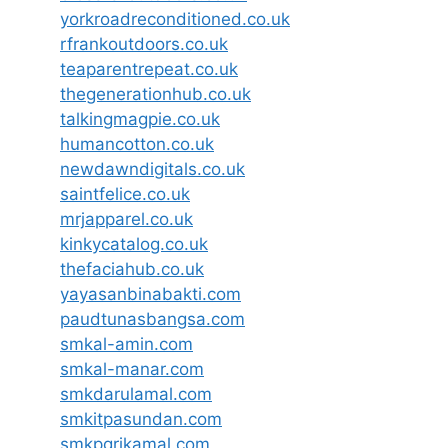
yorkroadreconditioned.co.uk
rfrankoutdoors.co.uk
teaparentrepeat.co.uk
thegenerationhub.co.uk
talkingmagpie.co.uk
humancotton.co.uk
newdawndigitals.co.uk
saintfelice.co.uk
mrjapparel.co.uk
kinkycatalog.co.uk
thefaciahub.co.uk
yayasanbinabakti.com
paudtunasbangsa.com
smkal-amin.com
smkal-manar.com
smkdarulamal.com
smkitpasundan.com
smkpgrikamal.com