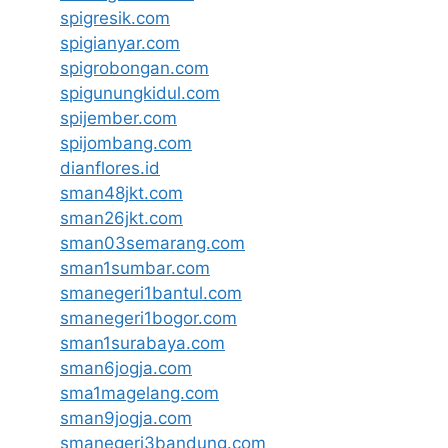
spigresik.com
spigianyar.com
spigrobongan.com
spigunungkidul.com
spijember.com
spijombang.com
dianflores.id
sman48jkt.com
sman26jkt.com
sman03semarang.com
sman1sumbar.com
smanegeri1bantul.com
smanegeri1bogor.com
sman1surabaya.com
sman6jogja.com
sma1magelang.com
sman9jogja.com
smanegeri3bandung.com