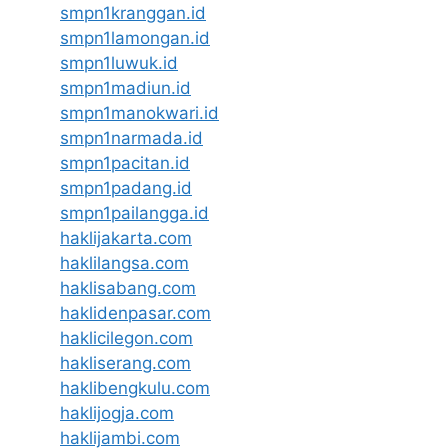
smpn1kranggan.id
smpn1lamongan.id
smpn1luwuk.id
smpn1madiun.id
smpn1manokwari.id
smpn1narmada.id
smpn1pacitan.id
smpn1padang.id
smpn1pailangga.id
haklijakarta.com
haklilangsa.com
haklisabang.com
haklidenpasar.com
haklicilegon.com
hakliserang.com
haklibengkulu.com
haklijogja.com
haklijambi.com