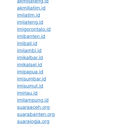
akmiljateng.id
akmiljatim.id
imijatim.id
imijateng.id
imigorontalo.id
imibanten.id
imibali.id
imijambi.id
imikalbar.id
imikalsel.id
imipapua.id
imisumbar.id
imisumut.id
imiriau.id
imilampung.id
suaraaceh.org
suarabanten.org
suarajogja.org