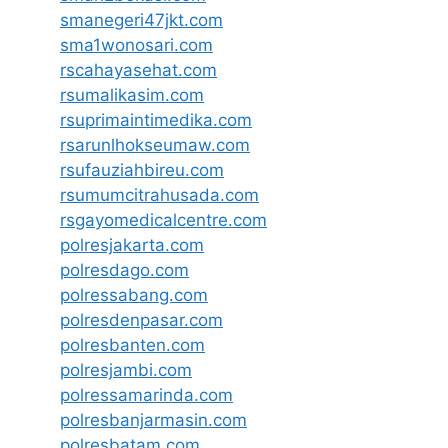
smanegeri47jkt.com
sma1wonosari.com
rscahayasehat.com
rsumalikasim.com
rsuprimaintimedika.com
rsarunlhokseumaw.com
rsufauziahbireu.com
rsumumcitrahusada.com
rsgayomedicalcentre.com
polresjakarta.com
polresdago.com
polressabang.com
polresdenpasar.com
polresbanten.com
polresjambi.com
polressamarinda.com
polresbanjarmasin.com
polresbatam.com