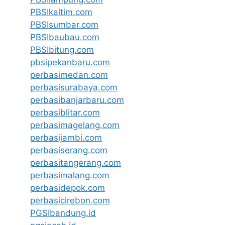
PBSIkaltim.com
PBSIsumbar.com
PBSIbaubau.com
PBSIbitung.com
pbsipekanbaru.com
perbasimedan.com
perbasisurabaya.com
perbasibanjarbaru.com
perbasiblitar.com
perbasimagelang.com
perbasijambi.com
perbasiserang.com
perbasitangerang.com
perbasimalang.com
perbasidepok.com
perbasicirebon.com
PGSIbandung.id