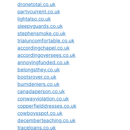
dronetotal.co.uk
partycurrent.co.uk
lightalso.co.uk
sleepyguards.co.uk
stephensmoke.co.uk
trialuncomfortable.co.uk
accordingchapel.co.uk
accordingoversees.co.uk
annoyingfunded.co.uk
belongsthey.co.uk
bootsrover.co.uk
burndeniers.co.uk
canadaperson.co.uk
conwayviolation.co.uk
copperfielddresses.co.uk
cowboysspot.co.uk
decemberteaching.co.uk
traceloans.co.uk