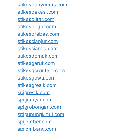
stikesbanyumas.com
stikesbekasi.com
stikesblitar.com
stikesbogor.com
stikesbrebes.com
stikescianjur.com
stikesciamis.com
stikesdemak.com
stikesgarut.com
stikesgorontalo.com
stikesgowa.com
stikesgresik.com
spigresik.com
spigianyar.com
spigrobongan.com
spigunungkidul.com
spijember.com
spijombang.com