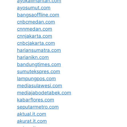
ayokalimantan.com
ayosumut.com
bangsaoffline.com
cnbcmedan.com
cnnmedan.com
cnnjakarta.com
cnbcjakarta.com
hariansumatra.com
harianikn.com
bandungtimes.com
sumutekspres.com
lampungpos.com
mediasulawesi.com
mediajabodetabek.com
kabarflores.com
seputarmetro.com
aktual.it.com
akurat.it.com