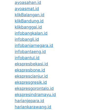
ayoasahan.id
ayoasmat.id
klikBalangan.id
klikBandung.id
klikbanggai.id
infobangkalan.id
infobangli.id
infobanjarnegara.id
infobantaeng.id
infobantul.id
ekspresbekasi.id
ekspresbone.id
eksprescianjur.id
ekspresgresik.id
ekspresgorontalo.id
ekspresindramayu.id
harianjepara.id
hariankarawang.id