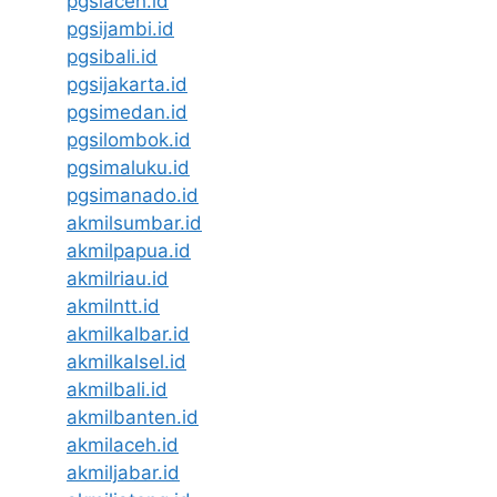
pgsiaceh.id
pgsijambi.id
pgsibali.id
pgsijakarta.id
pgsimedan.id
pgsilombok.id
pgsimaluku.id
pgsimanado.id
akmilsumbar.id
akmilpapua.id
akmilriau.id
akmilntt.id
akmilkalbar.id
akmilkalsel.id
akmilbali.id
akmilbanten.id
akmilaceh.id
akmiljabar.id