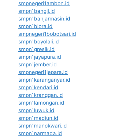
smpnegeri1ambon.id
smpn1bangil.id
smpn1banjarmasin.id
smpn1biora.id
smpnegeri1bobotsari.id
smpn1boyolali.id
smpn1gresik.id
smpn1jayapura.id
smpn1jember.id
smpnegeri1jepara.id
smpn1karanganyar.id
smpn1kendari.id
smpn1kranggan.id
smpn1lamongan.id
smpn1luwuk.id
smpn1madiun.id
smpn1manokwari.id
smpn1narmada.id