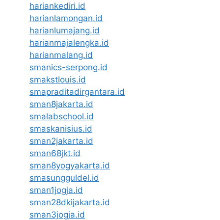
hariankediri.id
harianlamongan.id
harianlumajang.id
harianmajalengka.id
harianmalang.id
smanics-serpong.id
smakstlouis.id
smapraditadirgantara.id
sman8jakarta.id
smalabschool.id
smaskanisius.id
sman2jakarta.id
sman68jkt.id
sman8yogyakarta.id
smasungguldel.id
sman1jogja.id
sman28dkijakarta.id
sman3jogja.id