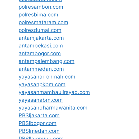
polresambon.com
polresbima.com
polresmataram.com
polresdumai.com
antamjakarta.com
antambekasi.com
antambogor.com
antampalembang.com
antammedan.com
yayasanarrohmah.com
yayasanpkbm.com
yayasanmambaulirsyad.com
yayasanabm.com
yayasandharmawanita.com
PBSIjakarta.com
PBSIbogor.com
PBSImedan.com
PBSIlampung.com