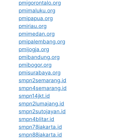
pmigorontalo.org
pmimaluku.org
pmipapua.org
pmiriau.org
pmimedan.org
pmipalembang.org
pmijogja.org
pmibandung.org
pmibogor.org
pmisurabaya.org
smpn2semarang.id
smpn4semarang.id
smpn14jkt.id
smpn2lumajang.id
smpn2sutojayan.id
smpn4blitar.id
smpn78jakarta.id
smpn88jakarta.id