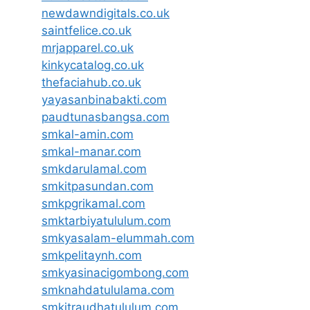
newdawndigitals.co.uk
saintfelice.co.uk
mrjapparel.co.uk
kinkycatalog.co.uk
thefaciahub.co.uk
yayasanbinabakti.com
paudtunasbangsa.com
smkal-amin.com
smkal-manar.com
smkdarulamal.com
smkitpasundan.com
smkpgrikamal.com
smktarbiyatululum.com
smkyasalam-elummah.com
smkpelitaynh.com
smkyasinacigombong.com
smknahdatululama.com
smkitraudhatululum.com