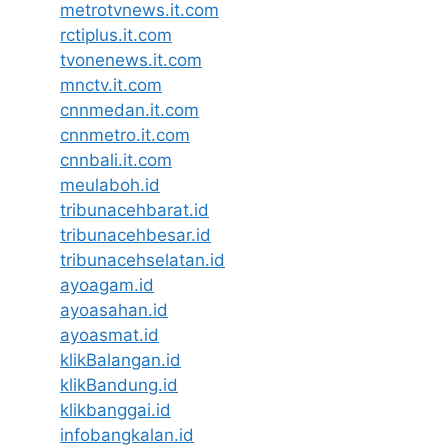
metrotvnews.it.com
rctiplus.it.com
tvonenews.it.com
mnctv.it.com
cnnmedan.it.com
cnnmetro.it.com
cnnbali.it.com
meulaboh.id
tribunacehbarat.id
tribunacehbesar.id
tribunacehselatan.id
ayoagam.id
ayoasahan.id
ayoasmat.id
klikBalangan.id
klikBandung.id
klikbanggai.id
infobangkalan.id