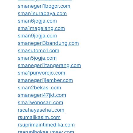
smanegeri1bogor.com
sman1surabaya.com
sman6jogja.com
sma1magelang.com
sman9jogja.com
smanegeri3bandung.com
smasutomo1.com
sman5jogja.com
smanegeri1tangerang.com
sma1purworejo.com
smanegeri1jember.com
sman2bekasi.com
smanegeri47jkt.com
sma1wonosari.com
rscahayasehat.com
rsumalikasim.com
rsuprimaintimedika.com
rsarunlhokseumaw.com