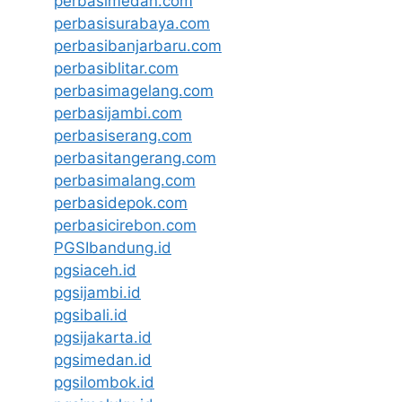
perbasimedan.com
perbasisurabaya.com
perbasibanjarbaru.com
perbasiblitar.com
perbasimagelang.com
perbasijambi.com
perbasiserang.com
perbasitangerang.com
perbasimalang.com
perbasidepok.com
perbasicirebon.com
PGSIbandung.id
pgsiaceh.id
pgsijambi.id
pgsibali.id
pgsijakarta.id
pgsimedan.id
pgsilombok.id