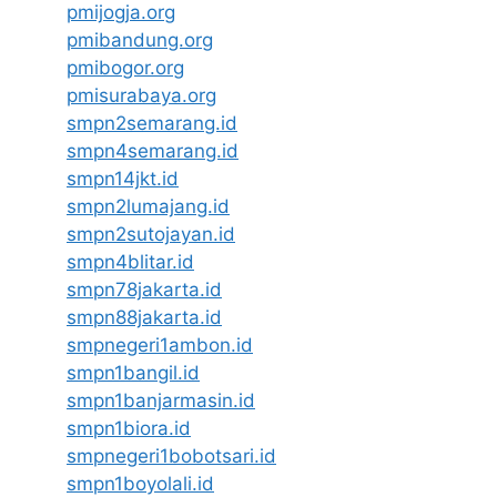
pmijogja.org
pmibandung.org
pmibogor.org
pmisurabaya.org
smpn2semarang.id
smpn4semarang.id
smpn14jkt.id
smpn2lumajang.id
smpn2sutojayan.id
smpn4blitar.id
smpn78jakarta.id
smpn88jakarta.id
smpnegeri1ambon.id
smpn1bangil.id
smpn1banjarmasin.id
smpn1biora.id
smpnegeri1bobotsari.id
smpn1boyolali.id