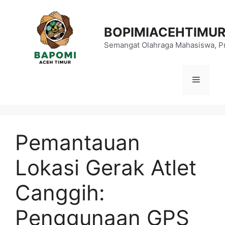
Langsung
ke
BOPIMIACEHTIMU
isi
Semangat Olahraga Mahasiswa, Pr
Menu
Pemantauan
Lokasi Gerak Atlet
Canggih:
Penggunaan GPS