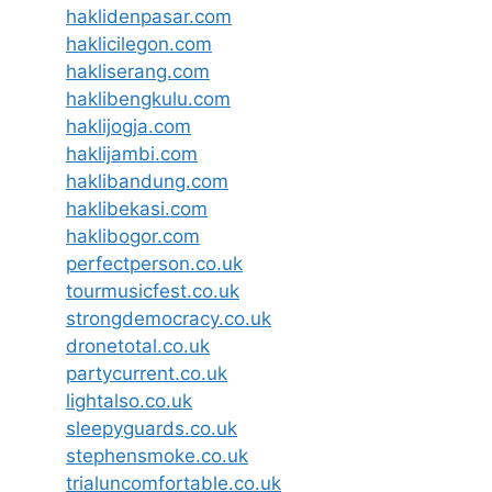
haklidenpasar.com
haklicilegon.com
hakliserang.com
haklibengkulu.com
haklijogja.com
haklijambi.com
haklibandung.com
haklibekasi.com
haklibogor.com
perfectperson.co.uk
tourmusicfest.co.uk
strongdemocracy.co.uk
dronetotal.co.uk
partycurrent.co.uk
lightalso.co.uk
sleepyguards.co.uk
stephensmoke.co.uk
trialuncomfortable.co.uk