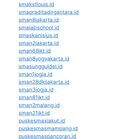
smakstlouis.id
smapraditadirgantara.id
sman8jakarta.id
smalabschool.id
smaskanisius.id
sman2jakarta.id
sman68jkt.id
sman8yogyakarta.id
smasungguldel.id
sman1jogja.id
sman28dkijakarta.id
sman3jogja.id
sman81jkt.id
sman2malang.id
sman21jkt.id
puskesmasjakut.id
puskesmasmampang.id
puskesmaspancoran.id