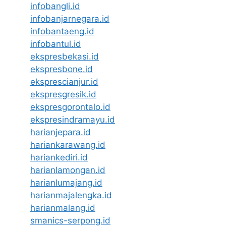
infobangli.id
infobanjarnegara.id
infobantaeng.id
infobantul.id
ekspresbekasi.id
ekspresbone.id
eksprescianjur.id
ekspresgresik.id
ekspresgorontalo.id
ekspresindramayu.id
harianjepara.id
hariankarawang.id
hariankediri.id
harianlamongan.id
harianlumajang.id
harianmajalengka.id
harianmalang.id
smanics-serpong.id