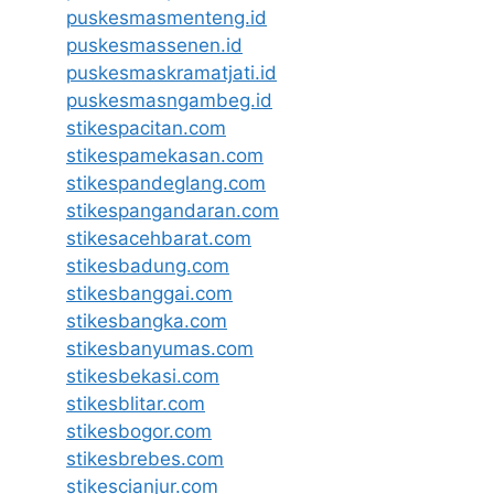
puskesmasmenteng.id
puskesmassenen.id
puskesmaskramatjati.id
puskesmasngambeg.id
stikespacitan.com
stikespamekasan.com
stikespandeglang.com
stikespangandaran.com
stikesacehbarat.com
stikesbadung.com
stikesbanggai.com
stikesbangka.com
stikesbanyumas.com
stikesbekasi.com
stikesblitar.com
stikesbogor.com
stikesbrebes.com
stikescianjur.com