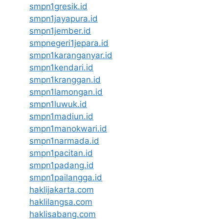
smpn1gresik.id
smpn1jayapura.id
smpn1jember.id
smpnegeri1jepara.id
smpn1karanganyar.id
smpn1kendari.id
smpn1kranggan.id
smpn1lamongan.id
smpn1luwuk.id
smpn1madiun.id
smpn1manokwari.id
smpn1narmada.id
smpn1pacitan.id
smpn1padang.id
smpn1pailangga.id
haklijakarta.com
haklilangsa.com
haklisabang.com