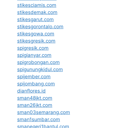
stikesciamis.com
stikesdemak.com
stikesgarut.com
stikesgorontalo.com
stikesgowa.com
stikesgresik.com
spigresik.com
spigianyar.com
spigrobongan.com
spigunungkidul.com
spijember.com
spijombang.com
dianflores.id
sman48jkt.com
sman26jkt.com
sman03semarang.com
sman1sumbar.com
smanegeri1bantul.com