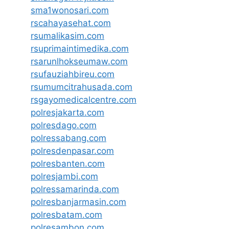
sma1wonosari.com
rscahayasehat.com
rsumalikasim.com
rsuprimaintimedika.com
rsarunlhokseumaw.com
rsufauziahbireu.com
rsumumcitrahusada.com
rsgayomedicalcentre.com
polresjakarta.com
polresdago.com
polressabang.com
polresdenpasar.com
polresbanten.com
polresjambi.com
polressamarinda.com
polresbanjarmasin.com
polresbatam.com
polresambon.com