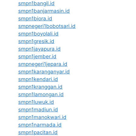
smpn1bangil.id
smpn1banjarmasin.id
smpn1biora.id
smpnegeri1bobotsari.id
smpn1boyolali.id
smpn1gresik.id
smpn1jayapura.id
smpn1jember.id
smpnegeri1jepara.id
smpn1karanganyar.id
smpn1kendari.id
smpn1kranggan.id
smpn1lamongan.id
smpn1luwuk.id
smpn1madiun.id
smpn1manokwari.id
smpn1narmada.id
smpn1pacitan.id