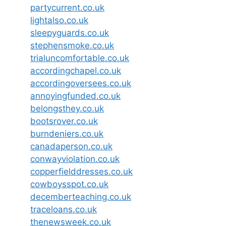
partycurrent.co.uk
lightalso.co.uk
sleepyguards.co.uk
stephensmoke.co.uk
trialuncomfortable.co.uk
accordingchapel.co.uk
accordingoversees.co.uk
annoyingfunded.co.uk
belongsthey.co.uk
bootsrover.co.uk
burndeniers.co.uk
canadaperson.co.uk
conwayviolation.co.uk
copperfielddresses.co.uk
cowboysspot.co.uk
decemberteaching.co.uk
traceloans.co.uk
thenewsweek.co.uk