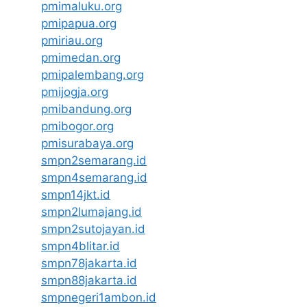
pmimaluku.org
pmipapua.org
pmiriau.org
pmimedan.org
pmipalembang.org
pmijogja.org
pmibandung.org
pmibogor.org
pmisurabaya.org
smpn2semarang.id
smpn4semarang.id
smpn14jkt.id
smpn2lumajang.id
smpn2sutojayan.id
smpn4blitar.id
smpn78jakarta.id
smpn88jakarta.id
smpnegeri1ambon.id