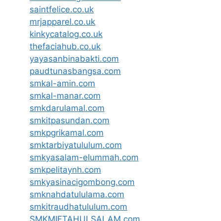
saintfelice.co.uk
mrjapparel.co.uk
kinkycatalog.co.uk
thefaciahub.co.uk
yayasanbinabakti.com
paudtunasbangsa.com
smkal-amin.com
smkal-manar.com
smkdarulamal.com
smkitpasundan.com
smkpgrikamal.com
smktarbiyatululum.com
smkyasalam-elummah.com
smkpelitaynh.com
smkyasinacigombong.com
smknahdatululama.com
smkitraudhatululum.com
SMKMIFTAHULSALAM.com