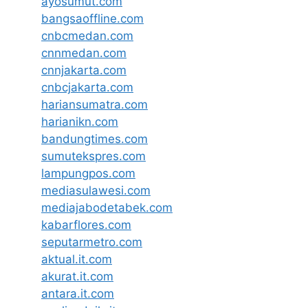
ayosumut.com
bangsaoffline.com
cnbcmedan.com
cnnmedan.com
cnnjakarta.com
cnbcjakarta.com
hariansumatra.com
harianikn.com
bandungtimes.com
sumutekspres.com
lampungpos.com
mediasulawesi.com
mediajabodetabek.com
kabarflores.com
seputarmetro.com
aktual.it.com
akurat.it.com
antara.it.com