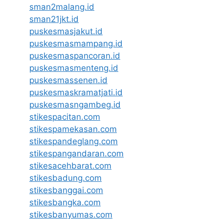
sman2malang.id
sman21jkt.id
puskesmasjakut.id
puskesmasmampang.id
puskesmaspancoran.id
puskesmasmenteng.id
puskesmassenen.id
puskesmaskramatjati.id
puskesmasngambeg.id
stikespacitan.com
stikespamekasan.com
stikespandeglang.com
stikespangandaran.com
stikesacehbarat.com
stikesbadung.com
stikesbanggai.com
stikesbangka.com
stikesbanyumas.com