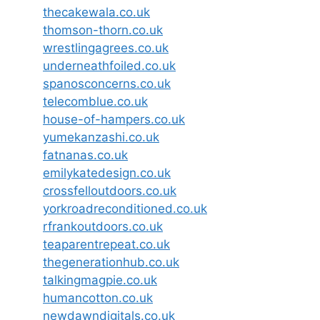
thecakewala.co.uk
thomson-thorn.co.uk
wrestlingagrees.co.uk
underneathfoiled.co.uk
spanosconcerns.co.uk
telecomblue.co.uk
house-of-hampers.co.uk
yumekanzashi.co.uk
fatnanas.co.uk
emilykatedesign.co.uk
crossfelloutdoors.co.uk
yorkroadreconditioned.co.uk
rfrankoutdoors.co.uk
teaparentrepeat.co.uk
thegenerationhub.co.uk
talkingmagpie.co.uk
humancotton.co.uk
newdawndigitals.co.uk