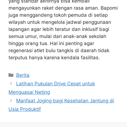
yang standar akhirnya bisa kembali
mengayunkan raket dengan rasa aman. Bapomi
juga menggandeng tokoh pemuda di setiap
wilayah untuk mengelola jadwal penggunaan
lapangan agar lebih teratur dan inklusif bagi
semua umur, mulai dari anak-anak sekolah
hingga orang tua. Hal ini penting agar
regenerasi atlet bulu tangkis di daerah tidak
terputus hanya karena kendala fasilitas.
Kategori
Berita
Latihan Pukulan Drive Cepat untuk
Menguasai Neting
Manfaat Joging bagi Kesehatan Jantung di
Usia Produktif