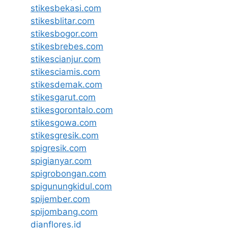
stikesbekasi.com
stikesblitar.com
stikesbogor.com
stikesbrebes.com
stikescianjur.com
stikesciamis.com
stikesdemak.com
stikesgarut.com
stikesgorontalo.com
stikesgowa.com
stikesgresik.com
spigresik.com
spigianyar.com
spigrobongan.com
spigunungkidul.com
spijember.com
spijombang.com
dianflores.id