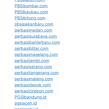
PBSIsumbar.com
PBSIbaubau.com
PBSIbitung.com
pbsipekanbaru.com
perbasimedan.com
perbasisurabaya.com
perbasibanjarbaru.com
perbasiblitar.com
perbasimagelang.com
perbasijambi.com
perbasiserang.com
perbasitangerang.com
perbasimalang.com
perbasidepok.com
perbasicirebon.com
PGSIbandung.id
pgsiaceh.id