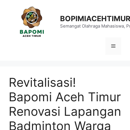
Langsung
ke
BOPIMIACEHTIMU
isi
Semangat Olahraga Mahasiswa, Pr
Menu
Revitalisasi!
Bapomi Aceh Timur
Renovasi Lapangan
Badminton Warga