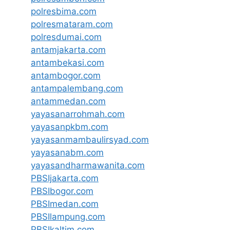
polresbima.com
polresmataram.com
polresdumai.com
antamjakarta.com
antambekasi.com
antambogor.com
antampalembang.com
antammedan.com
yayasanarrohmah.com
yayasanpkbm.com
yayasanmambaulirsyad.com
yayasanabm.com
yayasandharmawanita.com
PBSIjakarta.com
PBSIbogor.com
PBSImedan.com
PBSIlampung.com
PBSIkaltim.com