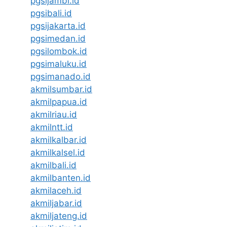
pgsijambi.id
pgsibali.id
pgsijakarta.id
pgsimedan.id
pgsilombok.id
pgsimaluku.id
pgsimanado.id
akmilsumbar.id
akmilpapua.id
akmilriau.id
akmilntt.id
akmilkalbar.id
akmilkalsel.id
akmilbali.id
akmilbanten.id
akmilaceh.id
akmiljabar.id
akmiljateng.id