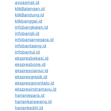
ayoasmat.id
klikBalangan.id
klikBandung.id
klikbanggai.id
infobangkalan.id
infobangli.id
infobanjarnegara.id
infobantaeng.id
infobantul.id
ekspresbekasi.id
ekspresbone.id
eksprescianjur.id
ekspresgresik.id
ekspresgorontalo.id
ekspresindramayu.id
harianjepara.id
hariankarawang.id
hariankediri.id