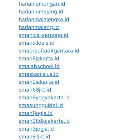
harianlamongan.id
harianlumajang.id
harianmajalengka.id
harianmalang.id
smanics-serpong.id
smakstlouis.id
smapraditadirgantara.id
sman8jakarta.id
smalabschool.id
smaskanisius.id
sman2jakarta.id
sman68jkt.id
sman8yogyakarta.id
smasungguldel.id
sman1jogja.id
sman28dkijakarta.id
sman3jogja.id
sman81jkt.id