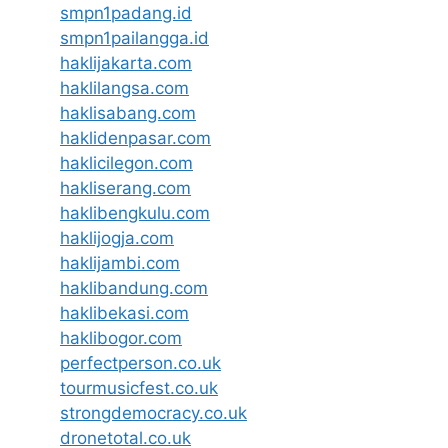
smpn1padang.id
smpn1pailangga.id
haklijakarta.com
haklilangsa.com
haklisabang.com
haklidenpasar.com
haklicilegon.com
hakliserang.com
haklibengkulu.com
haklijogja.com
haklijambi.com
haklibandung.com
haklibekasi.com
haklibogor.com
perfectperson.co.uk
tourmusicfest.co.uk
strongdemocracy.co.uk
dronetotal.co.uk