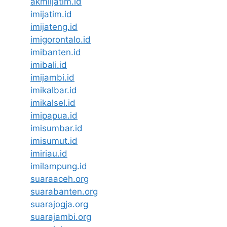
akmiljatim.id
imijatim.id
imijateng.id
imigorontalo.id
imibanten.id
imibali.id
imijambi.id
imikalbar.id
imikalsel.id
imipapua.id
imisumbar.id
imisumut.id
imiriau.id
imilampung.id
suaraaceh.org
suarabanten.org
suarajogja.org
suarajambi.org