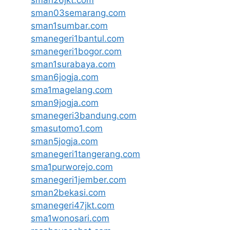
sman03semarang.com
sman1sumbar.com
smanegeri1bantul.com
smanegeri1bogor.com
sman1surabaya.com
sman6jogja.com
sma1magelang.com
sman9jogja.com
smanegeri3bandung.com
smasutomo1.com
sman5jogja.com
smanegeri1tangerang.com
sma1purworejo.com
smanegeri1jember.com
sman2bekasi.com
smanegeri47jkt.com
sma1wonosari.com