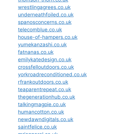
wrestlingagrees.co.uk
underneathfoiled.co.uk
spanosconcerns.co.uk
telecomblue.co.uk
house-of-hampers.co.uk
yumekanzashi.co.uk
fatnanas.co.uk
emilykatedesign.co.uk
crossfelloutdoors.co.uk
yorkroadreconditioned.co.uk
rfrankoutdoors.co.uk
teaparentrepeat.co.uk
thegenerationhub.co.uk
talkingmagpie.co.uk
humancotton.co.uk
newdawndigitals.co.uk
saintfelice.co.uk