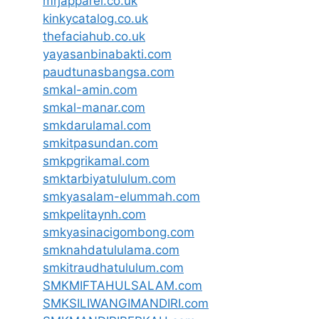
mrjapparel.co.uk
kinkycatalog.co.uk
thefaciahub.co.uk
yayasanbinabakti.com
paudtunasbangsa.com
smkal-amin.com
smkal-manar.com
smkdarulamal.com
smkitpasundan.com
smkpgrikamal.com
smktarbiyatululum.com
smkyasalam-elummah.com
smkpelitaynh.com
smkyasinacigombong.com
smknahdatululama.com
smkitraudhatululum.com
SMKMIFTAHULSALAM.com
SMKSILIWANGIMANDIRI.com