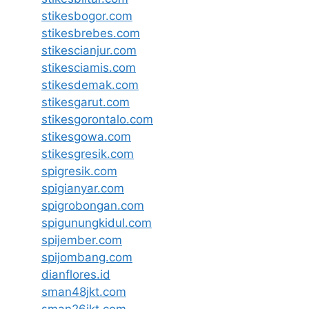
stikesbogor.com
stikesbrebes.com
stikescianjur.com
stikesciamis.com
stikesdemak.com
stikesgarut.com
stikesgorontalo.com
stikesgowa.com
stikesgresik.com
spigresik.com
spigianyar.com
spigrobongan.com
spigunungkidul.com
spijember.com
spijombang.com
dianflores.id
sman48jkt.com
sman26jkt.com