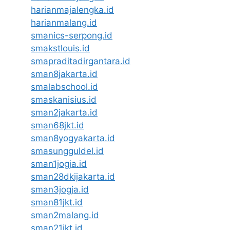
harianmajalengka.id
harianmalang.id
smanics-serpong.id
smakstlouis.id
smapraditadirgantara.id
sman8jakarta.id
smalabschool.id
smaskanisius.id
sman2jakarta.id
sman68jkt.id
sman8yogyakarta.id
smasungguldel.id
sman1jogja.id
sman28dkijakarta.id
sman3jogja.id
sman81jkt.id
sman2malang.id
sman21jkt.id