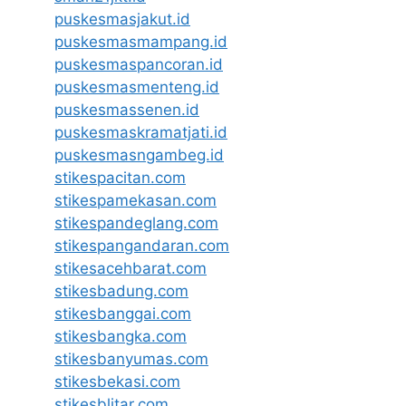
puskesmasjakut.id
puskesmasmampang.id
puskesmaspancoran.id
puskesmasmenteng.id
puskesmassenen.id
puskesmaskramatjati.id
puskesmasngambeg.id
stikespacitan.com
stikespamekasan.com
stikespandeglang.com
stikespangandaran.com
stikesacehbarat.com
stikesbadung.com
stikesbanggai.com
stikesbangka.com
stikesbanyumas.com
stikesbekasi.com
stikesblitar.com