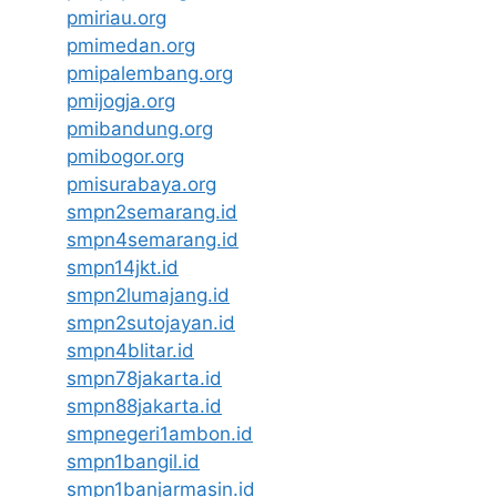
pmiriau.org
pmimedan.org
pmipalembang.org
pmijogja.org
pmibandung.org
pmibogor.org
pmisurabaya.org
smpn2semarang.id
smpn4semarang.id
smpn14jkt.id
smpn2lumajang.id
smpn2sutojayan.id
smpn4blitar.id
smpn78jakarta.id
smpn88jakarta.id
smpnegeri1ambon.id
smpn1bangil.id
smpn1banjarmasin.id