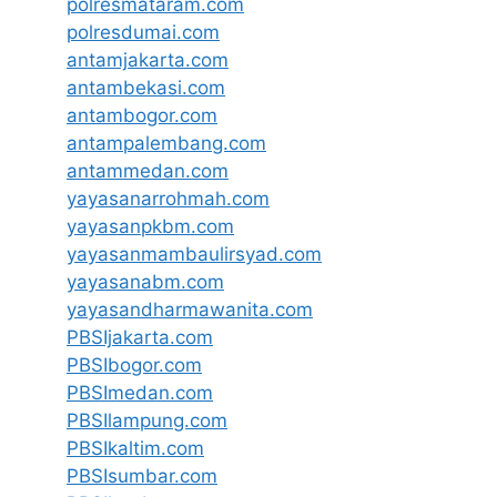
polresmataram.com
polresdumai.com
antamjakarta.com
antambekasi.com
antambogor.com
antampalembang.com
antammedan.com
yayasanarrohmah.com
yayasanpkbm.com
yayasanmambaulirsyad.com
yayasanabm.com
yayasandharmawanita.com
PBSIjakarta.com
PBSIbogor.com
PBSImedan.com
PBSIlampung.com
PBSIkaltim.com
PBSIsumbar.com