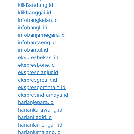
klikBandung.id
klikbanggai.id
infobangkalan.id
infobangli.id
infobanjarnegara.id
infobantaeng.id
infobantul.id
ekspresbekasi.id
ekspresbone.id
eksprescianjur.id
ekspresgresik.id
ekspresgorontalo.id
ekspresindramayu.id
harianjepara.id
hariankarawang.id
hariankediri.id
harianlamongan.id
harianlumajang.id