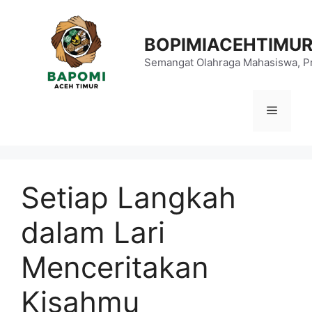
Langsung
ke
BOPIMIACEHTIMU
isi
Semangat Olahraga Mahasiswa, Pr
Menu
Setiap Langkah
dalam Lari
Menceritakan
Kisahmu