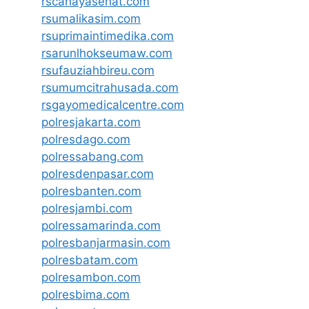
rscahayasehat.com
rsumalikasim.com
rsuprimaintimedika.com
rsarunlhokseumaw.com
rsufauziahbireu.com
rsumumcitrahusada.com
rsgayomedicalcentre.com
polresjakarta.com
polresdago.com
polressabang.com
polresdenpasar.com
polresbanten.com
polresjambi.com
polressamarinda.com
polresbanjarmasin.com
polresbatam.com
polresambon.com
polresbima.com