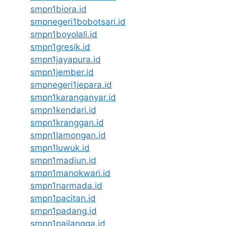
smpn1biora.id
smpnegeri1bobotsari.id
smpn1boyolali.id
smpn1gresik.id
smpn1jayapura.id
smpn1jember.id
smpnegeri1jepara.id
smpn1karanganyar.id
smpn1kendari.id
smpn1kranggan.id
smpn1lamongan.id
smpn1luwuk.id
smpn1madiun.id
smpn1manokwari.id
smpn1narmada.id
smpn1pacitan.id
smpn1padang.id
smpn1pailangga.id