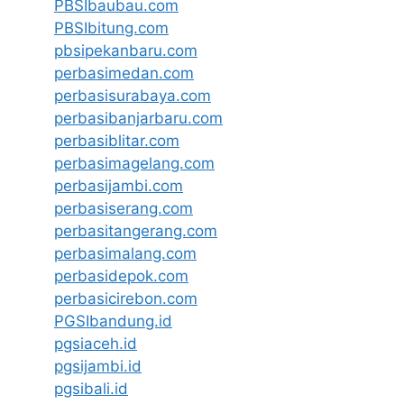
PBSIbaubau.com
PBSIbitung.com
pbsipekanbaru.com
perbasimedan.com
perbasisurabaya.com
perbasibanjarbaru.com
perbasiblitar.com
perbasimagelang.com
perbasijambi.com
perbasiserang.com
perbasitangerang.com
perbasimalang.com
perbasidepok.com
perbasicirebon.com
PGSIbandung.id
pgsiaceh.id
pgsijambi.id
pgsibali.id