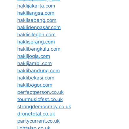
haklijakarta.com
haklilangsa.com
haklisabang.com
haklidenpasar.com
haklicilegon.com
hakliserang.com
haklibengkulu.com
haklijogja.com
haklijambi.com
haklibandung.com
haklibekasi.com
haklibogor.com
perfectperson.co.uk
tourmusicfest.co.uk
strongdemocracy.co.uk
dronetotal.co.uk
partycurrent.co.uk
lightalso.co.uk