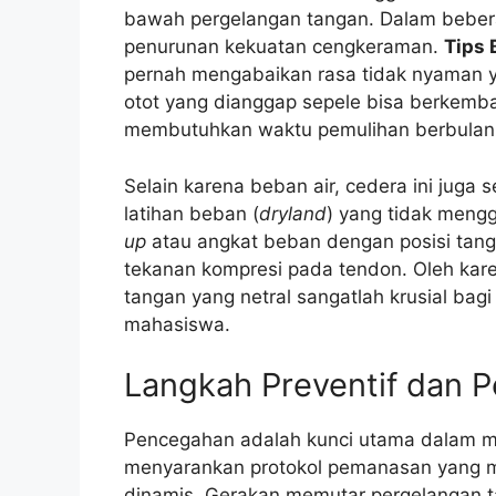
bawah pergelangan tangan. Dalam beber
penurunan kekuatan cengkeraman.
Tips 
pernah mengabaikan rasa tidak nyaman y
otot yang dianggap sepele bisa berkemb
membutuhkan waktu pemulihan berbulan
Selain karena beban air, cedera ini juga se
latihan beban (
dryland
) yang tidak meng
up
atau angkat beban dengan posisi tan
tekanan kompresi pada tendon. Oleh kare
tangan yang netral sangatlah krusial bag
mahasiswa.
Langkah Preventif dan 
Pencegahan adalah kunci utama dalam m
menyarankan protokol pemanasan yang me
dinamis. Gerakan memutar pergelangan t