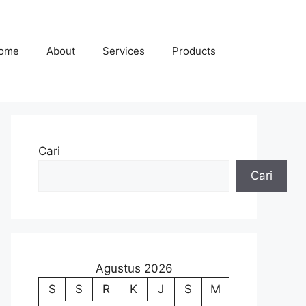
ome
About
Services
Products
Cari
Cari
Agustus 2026
S
S
R
K
J
S
M