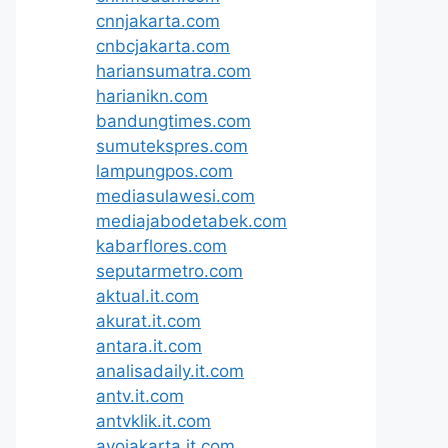
cnnjakarta.com
cnbcjakarta.com
hariansumatra.com
harianikn.com
bandungtimes.com
sumutekspres.com
lampungpos.com
mediasulawesi.com
mediajabodetabek.com
kabarflores.com
seputarmetro.com
aktual.it.com
akurat.it.com
antara.it.com
analisadaily.it.com
antv.it.com
antvklik.it.com
ayojakarta.it.com