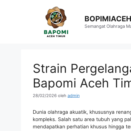
Langsung
ke
BOPIMIACE
isi
Semangat Olahraga Ma
Strain Pergelang
Bapomi Aceh Tim
28/02/2026
oleh
admin
Dunia olahraga akuatik, khususnya renan
kompleks. Salah satu area tubuh yang pal
mendapatkan perhatian khusus hingga ter