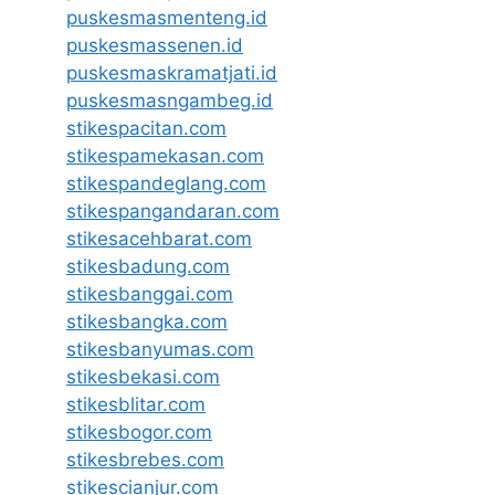
puskesmasmenteng.id
puskesmassenen.id
puskesmaskramatjati.id
puskesmasngambeg.id
stikespacitan.com
stikespamekasan.com
stikespandeglang.com
stikespangandaran.com
stikesacehbarat.com
stikesbadung.com
stikesbanggai.com
stikesbangka.com
stikesbanyumas.com
stikesbekasi.com
stikesblitar.com
stikesbogor.com
stikesbrebes.com
stikescianjur.com