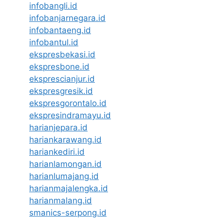
infobangli.id
infobanjarnegara.id
infobantaeng.id
infobantul.id
ekspresbekasi.id
ekspresbone.id
eksprescianjur.id
ekspresgresik.id
ekspresgorontalo.id
ekspresindramayu.id
harianjepara.id
hariankarawang.id
hariankediri.id
harianlamongan.id
harianlumajang.id
harianmajalengka.id
harianmalang.id
smanics-serpong.id