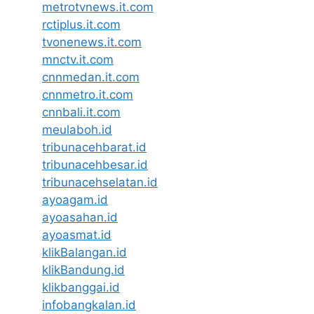
metrotvnews.it.com
rctiplus.it.com
tvonenews.it.com
mnctv.it.com
cnnmedan.it.com
cnnmetro.it.com
cnnbali.it.com
meulaboh.id
tribunacehbarat.id
tribunacehbesar.id
tribunacehselatan.id
ayoagam.id
ayoasahan.id
ayoasmat.id
klikBalangan.id
klikBandung.id
klikbanggai.id
infobangkalan.id