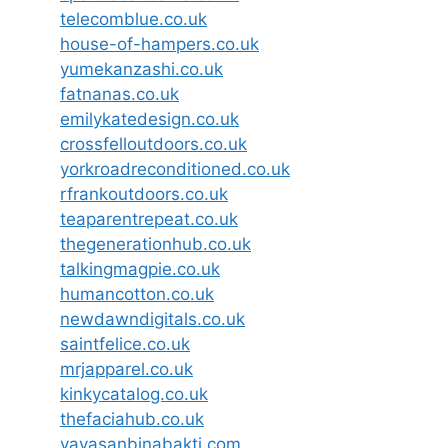
telecomblue.co.uk
house-of-hampers.co.uk
yumekanzashi.co.uk
fatnanas.co.uk
emilykatedesign.co.uk
crossfelloutdoors.co.uk
yorkroadreconditioned.co.uk
rfrankoutdoors.co.uk
teaparentrepeat.co.uk
thegenerationhub.co.uk
talkingmagpie.co.uk
humancotton.co.uk
newdawndigitals.co.uk
saintfelice.co.uk
mrjapparel.co.uk
kinkycatalog.co.uk
thefaciahub.co.uk
yayasanbinabakti.com