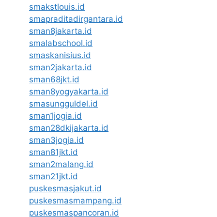
smakstlouis.id
smapraditadirgantara.id
sman8jakarta.id
smalabschool.id
smaskanisius.id
sman2jakarta.id
sman68jkt.id
sman8yogyakarta.id
smasungguldel.id
sman1jogja.id
sman28dkijakarta.id
sman3jogja.id
sman81jkt.id
sman2malang.id
sman21jkt.id
puskesmasjakut.id
puskesmasmampang.id
puskesmaspancoran.id