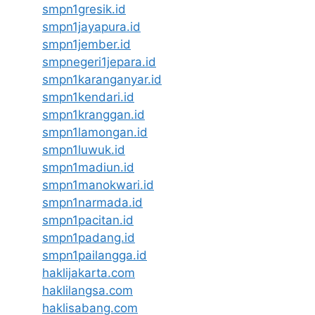
smpn1gresik.id
smpn1jayapura.id
smpn1jember.id
smpnegeri1jepara.id
smpn1karanganyar.id
smpn1kendari.id
smpn1kranggan.id
smpn1lamongan.id
smpn1luwuk.id
smpn1madiun.id
smpn1manokwari.id
smpn1narmada.id
smpn1pacitan.id
smpn1padang.id
smpn1pailangga.id
haklijakarta.com
haklilangsa.com
haklisabang.com