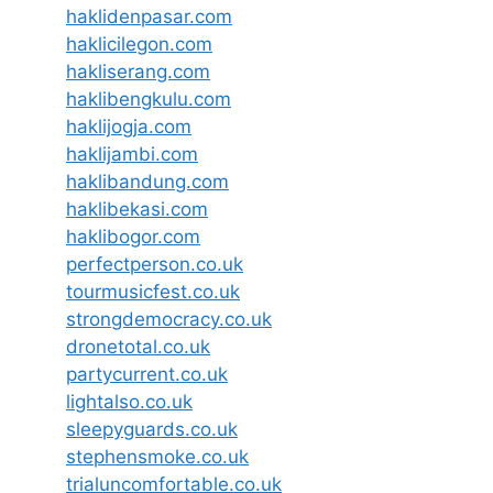
haklidenpasar.com
haklicilegon.com
hakliserang.com
haklibengkulu.com
haklijogja.com
haklijambi.com
haklibandung.com
haklibekasi.com
haklibogor.com
perfectperson.co.uk
tourmusicfest.co.uk
strongdemocracy.co.uk
dronetotal.co.uk
partycurrent.co.uk
lightalso.co.uk
sleepyguards.co.uk
stephensmoke.co.uk
trialuncomfortable.co.uk