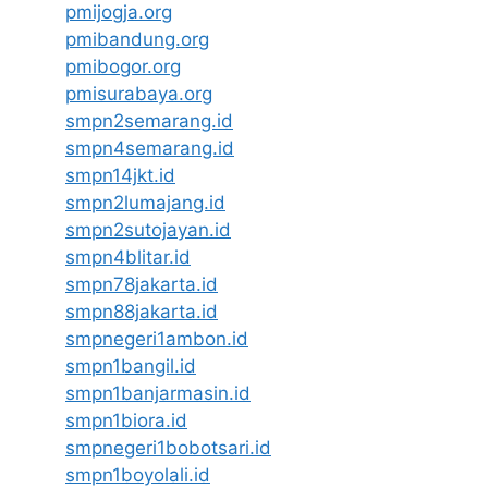
pmijogja.org
pmibandung.org
pmibogor.org
pmisurabaya.org
smpn2semarang.id
smpn4semarang.id
smpn14jkt.id
smpn2lumajang.id
smpn2sutojayan.id
smpn4blitar.id
smpn78jakarta.id
smpn88jakarta.id
smpnegeri1ambon.id
smpn1bangil.id
smpn1banjarmasin.id
smpn1biora.id
smpnegeri1bobotsari.id
smpn1boyolali.id