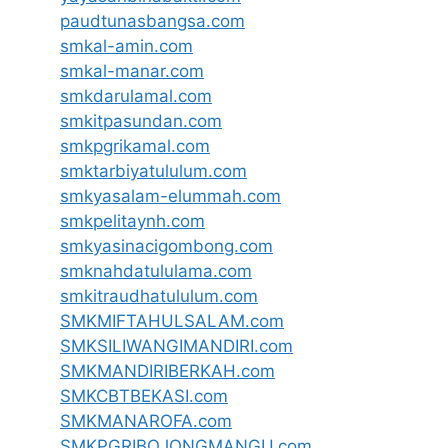
paudtunasbangsa.com
smkal-amin.com
smkal-manar.com
smkdarulamal.com
smkitpasundan.com
smkpgrikamal.com
smktarbiyatululum.com
smkyasalam-elummah.com
smkpelitaynh.com
smkyasinacigombong.com
smknahdatululama.com
smkitraudhatululum.com
SMKMIFTAHULSALAM.com
SMKSILIWANGIMANDIRI.com
SMKMANDIRIBERKAH.com
SMKCBTBEKASI.com
SMKMANAROFA.com
SMKPGRIBOJONGMANGU.com