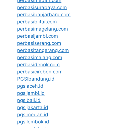
perbasimedan.com
perbasisurabaya.com
perbasibanjarbaru.com
perbasiblitar.com
perbasimagelang.com
perbasijambi.com
perbasiserang.com
perbasitangerang.com
perbasimalang.com
perbasidepok.com
perbasicirebon.com
PGSIbandung.id
pgsiaceh.id
pgsijambi.id
pgsibali.id
pgsijakarta.id
pgsimedan.id
pgsilombok.id