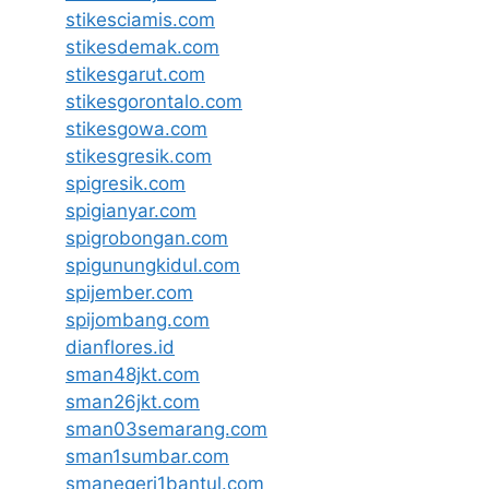
stikesciamis.com
stikesdemak.com
stikesgarut.com
stikesgorontalo.com
stikesgowa.com
stikesgresik.com
spigresik.com
spigianyar.com
spigrobongan.com
spigunungkidul.com
spijember.com
spijombang.com
dianflores.id
sman48jkt.com
sman26jkt.com
sman03semarang.com
sman1sumbar.com
smanegeri1bantul.com