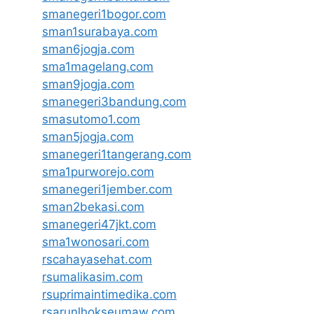
smanegeri1bogor.com
sman1surabaya.com
sman6jogja.com
sma1magelang.com
sman9jogja.com
smanegeri3bandung.com
smasutomo1.com
sman5jogja.com
smanegeri1tangerang.com
sma1purworejo.com
smanegeri1jember.com
sman2bekasi.com
smanegeri47jkt.com
sma1wonosari.com
rscahayasehat.com
rsumalikasim.com
rsuprimaintimedika.com
rsarunlhokseumaw.com