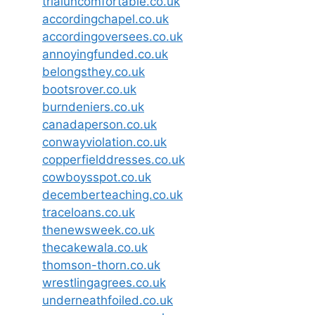
trialuncomfortable.co.uk
accordingchapel.co.uk
accordingoversees.co.uk
annoyingfunded.co.uk
belongsthey.co.uk
bootsrover.co.uk
burndeniers.co.uk
canadaperson.co.uk
conwayviolation.co.uk
copperfielddresses.co.uk
cowboysspot.co.uk
decemberteaching.co.uk
traceloans.co.uk
thenewsweek.co.uk
thecakewala.co.uk
thomson-thorn.co.uk
wrestlingagrees.co.uk
underneathfoiled.co.uk