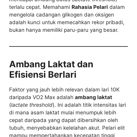
terlalu cepat. Memahami
Rahasia Pelari
dalam
mengelola cadangan glikogen dan oksigen
adalah kunci untuk memecahkan rekor pribadi,
bukan hanya memiliki paru-paru yang besar.
Ambang Laktat dan
Efisiensi Berlari
Faktor yang jauh lebih relevan dalam lari 10K
daripada VO2 Max adalah
ambang laktat
(
lactate threshold
). Ini adalah titik intensitas lari
di mana asam laktat mulai menumpuk lebih
cepat daripada yang dapat dibersihkan oleh
tubuh, menyebabkan kelelahan akut. Pelari elit
mampu mempertahankan kecepatan tinggi