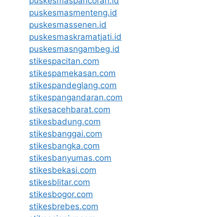
puskesmaspancoran.id
puskesmasmenteng.id
puskesmassenen.id
puskesmaskramatjati.id
puskesmasngambeg.id
stikespacitan.com
stikespamekasan.com
stikespandeglang.com
stikespangandaran.com
stikesacehbarat.com
stikesbadung.com
stikesbanggai.com
stikesbangka.com
stikesbanyumas.com
stikesbekasi.com
stikesblitar.com
stikesbogor.com
stikesbrebes.com