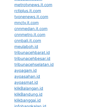
metrotvnews.it.com
rctiplus.it.com
tvonenews.it.com
mnctv.it.com
cnnmedan.it.com
cnnmetro.it.com
cnnbali.it.com
meulaboh.id
tribunacehbarat.id
tribunacehbesar.id
tribunacehselatan.id
ayoagam.id
ayoasahan.id
ayoasmat.id
klikBalangan.id
klikBandung.id
klikbanggai.id
infobangkalan.id