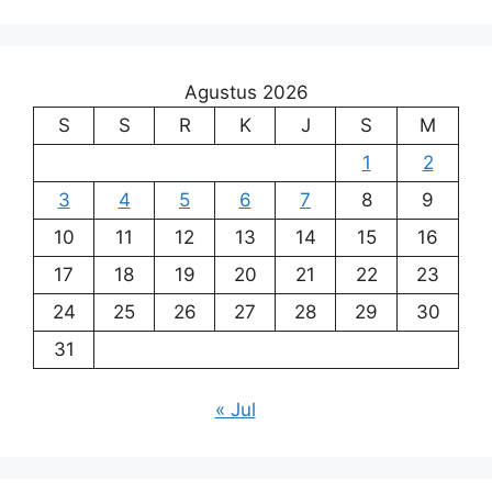
Agustus 2026
S
S
R
K
J
S
M
1
2
3
4
5
6
7
8
9
10
11
12
13
14
15
16
17
18
19
20
21
22
23
24
25
26
27
28
29
30
31
« Jul