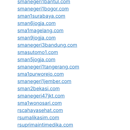
smanegeri1bantul.com
smanegeri1bogor.com
sman1surabaya.com
sman6jogja.com
sma1magelang.com
sman9jogja.com
smanegeri3bandung.com
smasutomo1.com
sman5jogja.com
smanegeri1tangerang.com
sma1purworejo.com
smanegeri1jember.com
sman2bekasi.com
smanegeri47jkt.com
sma1wonosari.com
rscahayasehat.com
rsumalikasim.com
rsuprimaintimedika.com