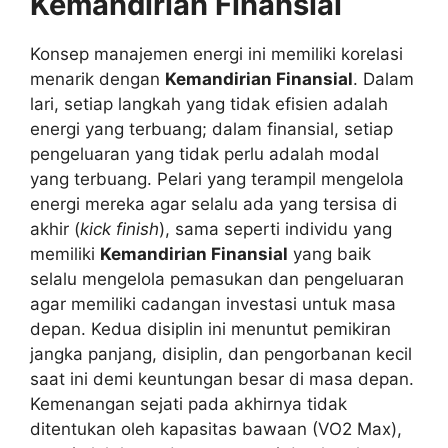
Kemandirian Finansial
Konsep manajemen energi ini memiliki korelasi
menarik dengan
Kemandirian Finansial
. Dalam
lari, setiap langkah yang tidak efisien adalah
energi yang terbuang; dalam finansial, setiap
pengeluaran yang tidak perlu adalah modal
yang terbuang. Pelari yang terampil mengelola
energi mereka agar selalu ada yang tersisa di
akhir (
kick finish
), sama seperti individu yang
memiliki
Kemandirian Finansial
yang baik
selalu mengelola pemasukan dan pengeluaran
agar memiliki cadangan investasi untuk masa
depan. Kedua disiplin ini menuntut pemikiran
jangka panjang, disiplin, dan pengorbanan kecil
saat ini demi keuntungan besar di masa depan.
Kemenangan sejati pada akhirnya tidak
ditentukan oleh kapasitas bawaan (VO2 Max),