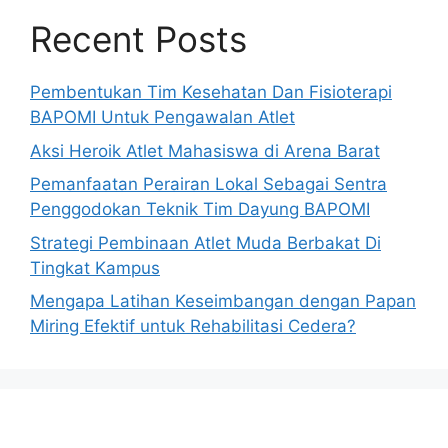
Recent Posts
Pembentukan Tim Kesehatan Dan Fisioterapi
BAPOMI Untuk Pengawalan Atlet
Aksi Heroik Atlet Mahasiswa di Arena Barat
Pemanfaatan Perairan Lokal Sebagai Sentra
Penggodokan Teknik Tim Dayung BAPOMI
Strategi Pembinaan Atlet Muda Berbakat Di
Tingkat Kampus
Mengapa Latihan Keseimbangan dengan Papan
Miring Efektif untuk Rehabilitasi Cedera?