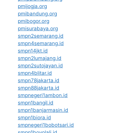
pmijogja.org
pmibandung.org
pmibogor.org
pmisurabaya.org
smpn2semarang.id
smpn4semarang.id
smpn14jkt.id
smpn2lumajang.id
smpn2sutojayan.id
smpn4blitar.id
smpn78jakarta.id
smpn88jakarta.id
smpnegeri1ambon.id
smpn1bangil.id
smpn1banjarmasin.id
smpn1biora.id
smpnegeri1bobotsari.id
smpn1boyolali.id