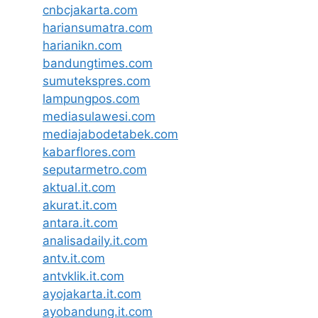
cnbcjakarta.com
hariansumatra.com
harianikn.com
bandungtimes.com
sumutekspres.com
lampungpos.com
mediasulawesi.com
mediajabodetabek.com
kabarflores.com
seputarmetro.com
aktual.it.com
akurat.it.com
antara.it.com
analisadaily.it.com
antv.it.com
antvklik.it.com
ayojakarta.it.com
ayobandung.it.com