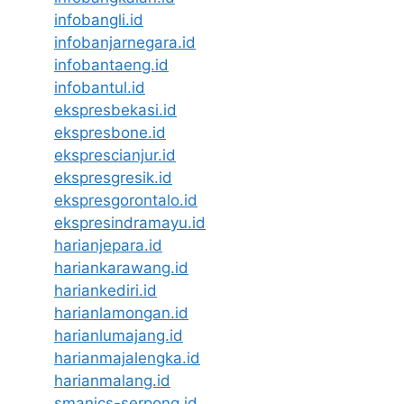
infobangli.id
infobanjarnegara.id
infobantaeng.id
infobantul.id
ekspresbekasi.id
ekspresbone.id
eksprescianjur.id
ekspresgresik.id
ekspresgorontalo.id
ekspresindramayu.id
harianjepara.id
hariankarawang.id
hariankediri.id
harianlamongan.id
harianlumajang.id
harianmajalengka.id
harianmalang.id
smanics-serpong.id