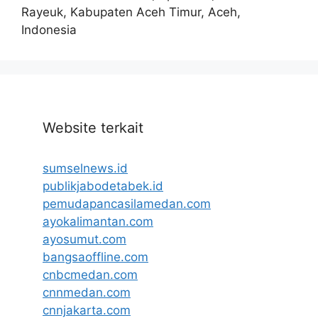
Rayeuk, Kabupaten Aceh Timur, Aceh,
Indonesia
Website terkait
sumselnews.id
publikjabodetabek.id
pemudapancasilamedan.com
ayokalimantan.com
ayosumut.com
bangsaoffline.com
cnbcmedan.com
cnnmedan.com
cnnjakarta.com