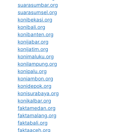
suarasumbar.org
suarasumsel.org
konibekasi.org
konibali.org
konibanten.org
konijabar.org
konijatim.org
konimaluku.org
konilampung.org
konipalu.org
koniambon.org
konidepok.org
konisurabaya.org
konikalbar.org
faktamedan.org
faktamalang.org
faktabali.org
faktaaceh.org