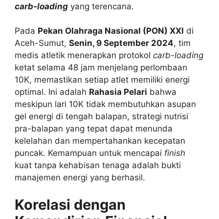
carb-loading
yang terencana.
Pada
Pekan Olahraga Nasional (PON) XXI
di
Aceh-Sumut,
Senin, 9 September 2024
, tim
medis atletik menerapkan protokol
carb-loading
ketat selama 48 jam menjelang perlombaan
10K, memastikan setiap atlet memiliki energi
optimal. Ini adalah
Rahasia Pelari
bahwa
meskipun lari 10K tidak membutuhkan asupan
gel energi di tengah balapan, strategi nutrisi
pra-balapan yang tepat dapat menunda
kelelahan dan mempertahankan kecepatan
puncak. Kemampuan untuk mencapai
finish
kuat tanpa kehabisan tenaga adalah bukti
manajemen energi yang berhasil.
Korelasi dengan