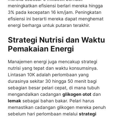
meningkatkan efisiensi berlari mereka hingga
3% pada kecepatan 16 km/jam. Peningkatan
efisiensi ini berarti mereka dapat menghemat
energi berharga untuk putaran terakhir.
Strategi Nutrisi dan Waktu
Pemakaian Energi
Manajemen energi juga mencakup strategi
nutrisi yang tepat dan waktu konsumsinya.
Lintasan 10K adalah perlombaan yang
durasinya sekitar 30 hingga 50 menit bagi
sebagian besar pelari cepat, di mana tubuh
mengandalkan cadangan
glikogen otot
dan
lemak
sebagai bahan bakar. Pelari harus
memastikan cadangan glikogen mereka penuh
sebelum hari perlombaan melalui
strategi