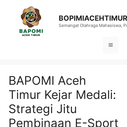
Langsung
ke
BOPIMIACEHTIMU
isi
Semangat Olahraga Mahasiswa, Pr
Menu
BAPOMI Aceh
Timur Kejar Medali:
Strategi Jitu
Pembinaan E-Sport