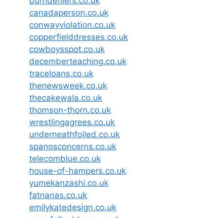
burndeniers.co.uk
canadaperson.co.uk
conwayviolation.co.uk
copperfielddresses.co.uk
cowboysspot.co.uk
decemberteaching.co.uk
traceloans.co.uk
thenewsweek.co.uk
thecakewala.co.uk
thomson-thorn.co.uk
wrestlingagrees.co.uk
underneathfoiled.co.uk
spanosconcerns.co.uk
telecomblue.co.uk
house-of-hampers.co.uk
yumekanzashi.co.uk
fatnanas.co.uk
emilykatedesign.co.uk