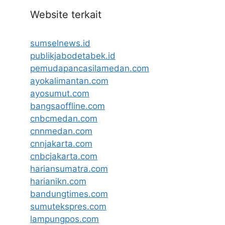
Website terkait
sumselnews.id
publikjabodetabek.id
pemudapancasilamedan.com
ayokalimantan.com
ayosumut.com
bangsaoffline.com
cnbcmedan.com
cnnmedan.com
cnnjakarta.com
cnbcjakarta.com
hariansumatra.com
harianikn.com
bandungtimes.com
sumutekspres.com
lampungpos.com