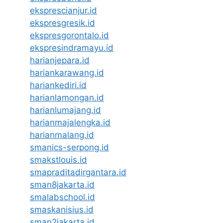
eksprescianjur.id
ekspresgresik.id
ekspresgorontalo.id
ekspresindramayu.id
harianjepara.id
hariankarawang.id
hariankediri.id
harianlamongan.id
harianlumajang.id
harianmajalengka.id
harianmalang.id
smanics-serpong.id
smakstlouis.id
smapraditadirgantara.id
sman8jakarta.id
smalabschool.id
smaskanisius.id
sman2jakarta.id