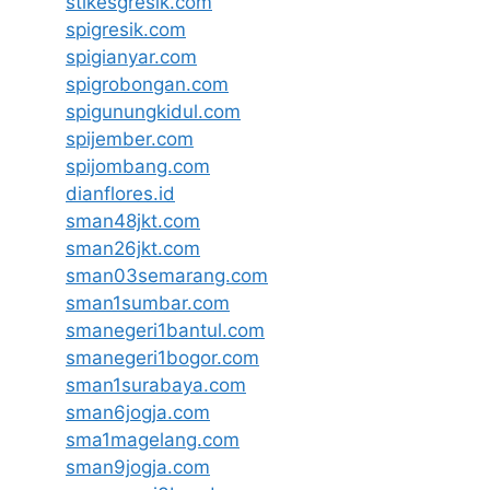
stikesgresik.com
spigresik.com
spigianyar.com
spigrobongan.com
spigunungkidul.com
spijember.com
spijombang.com
dianflores.id
sman48jkt.com
sman26jkt.com
sman03semarang.com
sman1sumbar.com
smanegeri1bantul.com
smanegeri1bogor.com
sman1surabaya.com
sman6jogja.com
sma1magelang.com
sman9jogja.com