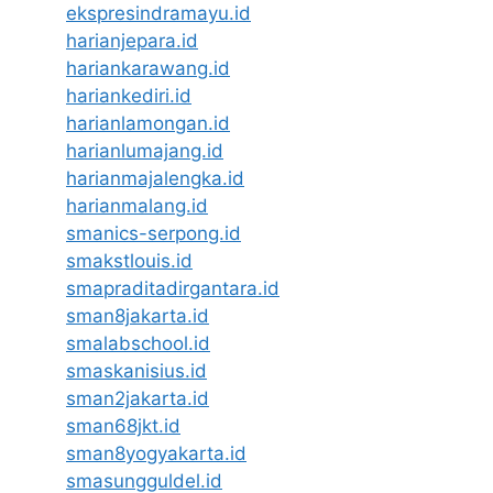
ekspresindramayu.id
harianjepara.id
hariankarawang.id
hariankediri.id
harianlamongan.id
harianlumajang.id
harianmajalengka.id
harianmalang.id
smanics-serpong.id
smakstlouis.id
smapraditadirgantara.id
sman8jakarta.id
smalabschool.id
smaskanisius.id
sman2jakarta.id
sman68jkt.id
sman8yogyakarta.id
smasungguldel.id