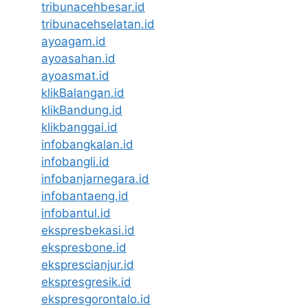
tribunacehbesar.id
tribunacehselatan.id
ayoagam.id
ayoasahan.id
ayoasmat.id
klikBalangan.id
klikBandung.id
klikbanggai.id
infobangkalan.id
infobangli.id
infobanjarnegara.id
infobantaeng.id
infobantul.id
ekspresbekasi.id
ekspresbone.id
eksprescianjur.id
ekspresgresik.id
ekspresgorontalo.id