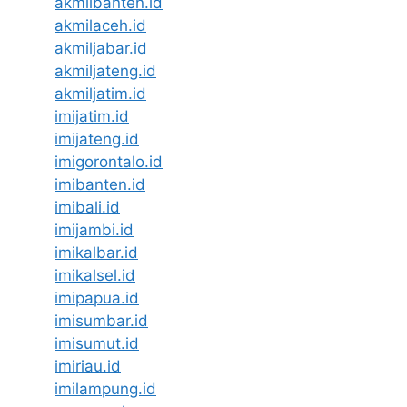
akmilbanten.id
akmilaceh.id
akmiljabar.id
akmiljateng.id
akmiljatim.id
imijatim.id
imijateng.id
imigorontalo.id
imibanten.id
imibali.id
imijambi.id
imikalbar.id
imikalsel.id
imipapua.id
imisumbar.id
imisumut.id
imiriau.id
imilampung.id