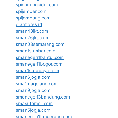
spigunungkidul.com
spijember.com
spijombang.com
dianflores.id
sman48jkt.com
sman26jkt.com
sman03semarang.com
sman1sumbar.com
smanegeri1bantul.com
smanegeri1bogor.com
sman1surabaya.com
sman6jogja.com
sma1magelang.com
sman9jogja.com
smanegeri3bandung.com
smasutomo1.com
sman5jogja.com
smanegeri1tangerang.com