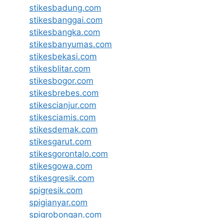
stikesbadung.com
stikesbanggai.com
stikesbangka.com
stikesbanyumas.com
stikesbekasi.com
stikesblitar.com
stikesbogor.com
stikesbrebes.com
stikescianjur.com
stikesciamis.com
stikesdemak.com
stikesgarut.com
stikesgorontalo.com
stikesgowa.com
stikesgresik.com
spigresik.com
spigianyar.com
spigrobongan.com