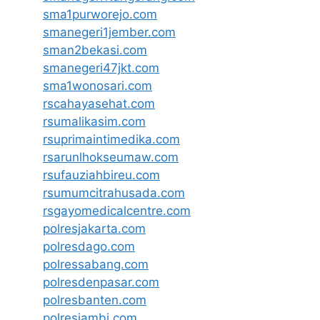
sma1purworejo.com
smanegeri1jember.com
sman2bekasi.com
smanegeri47jkt.com
sma1wonosari.com
rscahayasehat.com
rsumalikasim.com
rsuprimaintimedika.com
rsarunlhokseumaw.com
rsufauziahbireu.com
rsumumcitrahusada.com
rsgayomedicalcentre.com
polresjakarta.com
polresdago.com
polressabang.com
polresdenpasar.com
polresbanten.com
polresjambi.com