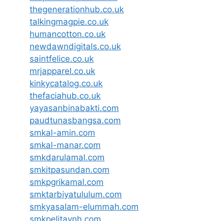
thegenerationhub.co.uk
talkingmagpie.co.uk
humancotton.co.uk
newdawndigitals.co.uk
saintfelice.co.uk
mrjapparel.co.uk
kinkycatalog.co.uk
thefaciahub.co.uk
yayasanbinabakti.com
paudtunasbangsa.com
smkal-amin.com
smkal-manar.com
smkdarulamal.com
smkitpasundan.com
smkpgrikamal.com
smktarbiyatululum.com
smkyasalam-elummah.com
smkpelitaynh.com