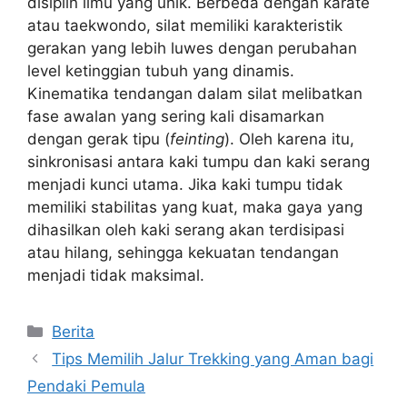
disiplin ilmu yang unik. Berbeda dengan karate
atau taekwondo, silat memiliki karakteristik
gerakan yang lebih luwes dengan perubahan
level ketinggian tubuh yang dinamis.
Kinematika tendangan dalam silat melibatkan
fase awalan yang sering kali disamarkan
dengan gerak tipu (
feinting
). Oleh karena itu,
sinkronisasi antara kaki tumpu dan kaki serang
menjadi kunci utama. Jika kaki tumpu tidak
memiliki stabilitas yang kuat, maka gaya yang
dihasilkan oleh kaki serang akan terdisipasi
atau hilang, sehingga kekuatan tendangan
menjadi tidak maksimal.
Kategori
Berita
Tips Memilih Jalur Trekking yang Aman bagi
Pendaki Pemula