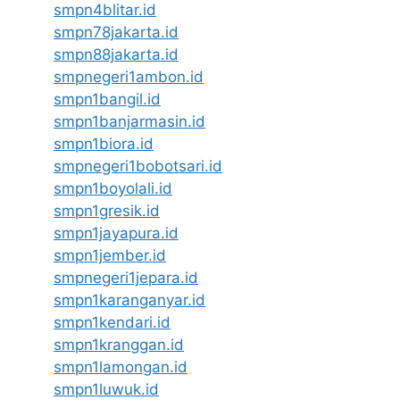
smpn4blitar.id
smpn78jakarta.id
smpn88jakarta.id
smpnegeri1ambon.id
smpn1bangil.id
smpn1banjarmasin.id
smpn1biora.id
smpnegeri1bobotsari.id
smpn1boyolali.id
smpn1gresik.id
smpn1jayapura.id
smpn1jember.id
smpnegeri1jepara.id
smpn1karanganyar.id
smpn1kendari.id
smpn1kranggan.id
smpn1lamongan.id
smpn1luwuk.id