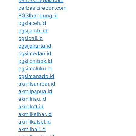
perbasidepok.com
perbasicirebon.com
PGSIbandung.id
pgsiaceh.id
pgsijambi.id
pgsibali.id
pgsijakarta.id
pgsimedan.id
pgsilombok.id
pgsimaluku.id
pgsimanado.id
akmilsumbar.id
akmilpapua.id
akmilriau.id
akmilntt.id
akmilkalbar.id
akmilkalsel.id
akmilbali.id