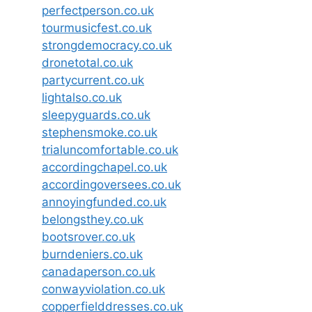
perfectperson.co.uk
tourmusicfest.co.uk
strongdemocracy.co.uk
dronetotal.co.uk
partycurrent.co.uk
lightalso.co.uk
sleepyguards.co.uk
stephensmoke.co.uk
trialuncomfortable.co.uk
accordingchapel.co.uk
accordingoversees.co.uk
annoyingfunded.co.uk
belongsthey.co.uk
bootsrover.co.uk
burndeniers.co.uk
canadaperson.co.uk
conwayviolation.co.uk
copperfielddresses.co.uk