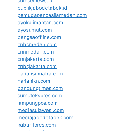
sumselnews.id
publikjabodetabek.id
pemudapancasilamedan.com
ayokalimantan.com
ayosumut.com
bangsaoffline.com
cnbcmedan.com
cnnmedan.com
cnnjakarta.com
cnbcjakarta.com
hariansumatra.com
harianikn.com
bandungtimes.com
sumutekspres.com
lampungpos.com
mediasulawesi.com
mediajabodetabek.com
kabarflores.com