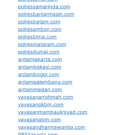
polressamarinda.com
polresbanjarmasin.com
polresbatam.com
polresambon.com
polresbima.com
polresmataram.com
polresdumai.com
antamjakarta.com
antambekasi.com
antambogor.com
antampalembang.com
antammedan.com
yayasanarrohmah.com
yayasanpkbm.com
yayasanmambaulirsyad.com
yayasanabm.com
yayasandharmawanita.com
PBSIjakarta.com