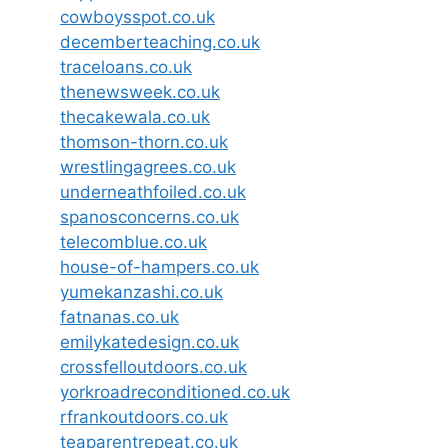
cowboysspot.co.uk
decemberteaching.co.uk
traceloans.co.uk
thenewsweek.co.uk
thecakewala.co.uk
thomson-thorn.co.uk
wrestlingagrees.co.uk
underneathfoiled.co.uk
spanosconcerns.co.uk
telecomblue.co.uk
house-of-hampers.co.uk
yumekanzashi.co.uk
fatnanas.co.uk
emilykatedesign.co.uk
crossfelloutdoors.co.uk
yorkroadreconditioned.co.uk
rfrankoutdoors.co.uk
teaparentrepeat.co.uk