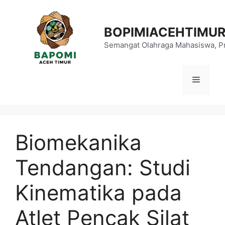
Langsung
ke
BOPIMIACEHTIMU
isi
Semangat Olahraga Mahasiswa, Pr
Menu
Biomekanika
Tendangan: Studi
Kinematika pada
Atlet Pencak Silat