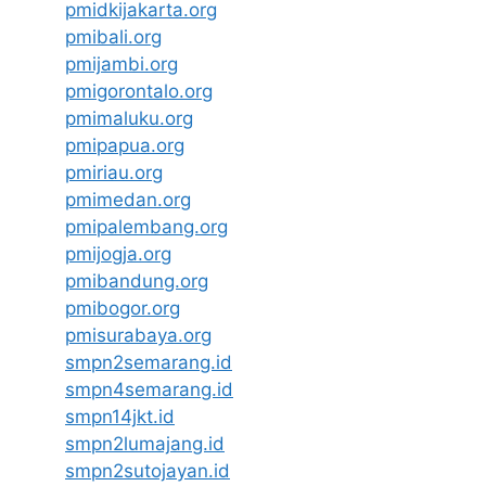
pmidkijakarta.org
pmibali.org
pmijambi.org
pmigorontalo.org
pmimaluku.org
pmipapua.org
pmiriau.org
pmimedan.org
pmipalembang.org
pmijogja.org
pmibandung.org
pmibogor.org
pmisurabaya.org
smpn2semarang.id
smpn4semarang.id
smpn14jkt.id
smpn2lumajang.id
smpn2sutojayan.id