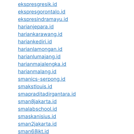
ekspresgresik.id
ekspresgorontalo.id
ekspresindramayu.id
harianjepara.id
hariankarawang.id
hariankediri.id
harianlamongan.id
harianlumajang.id
harianmajalengka.id
harianmalang.id
smanics-serpong.id
smakstlouis.id
smapraditadirgantara.id
sman8jakarta.id
smalabschool.id
smaskanisius.id
sman2jakarta.id
sman68jkt.id