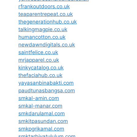
rfrankoutdoors.co.uk
teaparentrepeat.co.uk
thegenerationhub.co.uk
talkingmagpie.co.uk
humancotton.co.uk
newdawndigitals.co.uk
saintfelice.co.uk
mrjapparel.co.uk
kinkycatalog.co.uk
thefaciahub.co.uk
yayasanbinabakti.com
paudtunasbangsa.com
smkal-amin.com
smkal-manar.com
smkdarulamal.com
smkitpasundan.com
smkpgrikamal.com
smktarbiyatululum.com