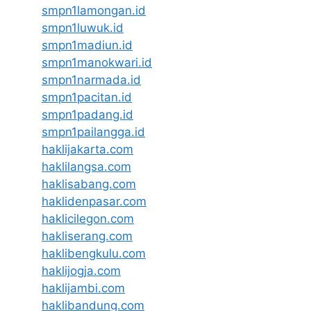
smpn1lamongan.id
smpn1luwuk.id
smpn1madiun.id
smpn1manokwari.id
smpn1narmada.id
smpn1pacitan.id
smpn1padang.id
smpn1pailangga.id
haklijakarta.com
haklilangsa.com
haklisabang.com
haklidenpasar.com
haklicilegon.com
hakliserang.com
haklibengkulu.com
haklijogja.com
haklijambi.com
haklibandung.com