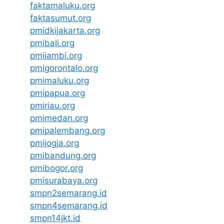
faktamaluku.org
faktasumut.org
pmidkijakarta.org
pmibali.org
pmijambi.org
pmigorontalo.org
pmimaluku.org
pmipapua.org
pmiriau.org
pmimedan.org
pmipalembang.org
pmijogja.org
pmibandung.org
pmibogor.org
pmisurabaya.org
smpn2semarang.id
smpn4semarang.id
smpn14jkt.id