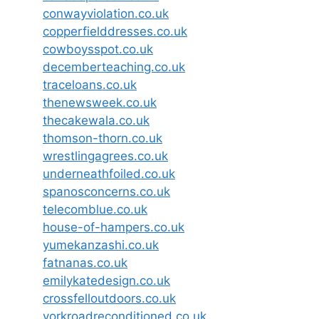
conwayviolation.co.uk
copperfielddresses.co.uk
cowboysspot.co.uk
decemberteaching.co.uk
traceloans.co.uk
thenewsweek.co.uk
thecakewala.co.uk
thomson-thorn.co.uk
wrestlingagrees.co.uk
underneathfoiled.co.uk
spanosconcerns.co.uk
telecomblue.co.uk
house-of-hampers.co.uk
yumekanzashi.co.uk
fatnanas.co.uk
emilykatedesign.co.uk
crossfelloutdoors.co.uk
yorkroadreconditioned.co.uk