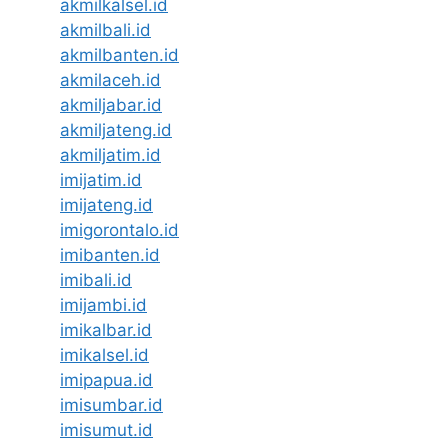
akmilkalsel.id
akmilbali.id
akmilbanten.id
akmilaceh.id
akmiljabar.id
akmiljateng.id
akmiljatim.id
imijatim.id
imijateng.id
imigorontalo.id
imibanten.id
imibali.id
imijambi.id
imikalbar.id
imikalsel.id
imipapua.id
imisumbar.id
imisumut.id