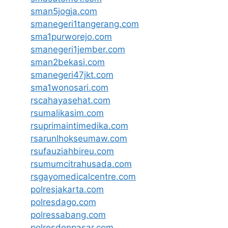
sman5jogja.com
smanegeri1tangerang.com
sma1purworejo.com
smanegeri1jember.com
sman2bekasi.com
smanegeri47jkt.com
sma1wonosari.com
rscahayasehat.com
rsumalikasim.com
rsuprimaintimedika.com
rsarunlhokseumaw.com
rsufauziahbireu.com
rsumumcitrahusada.com
rsgayomedicalcentre.com
polresjakarta.com
polresdago.com
polressabang.com
polresdenpasar.com