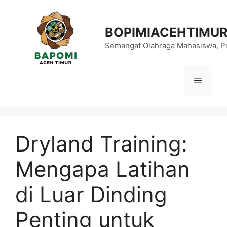
Langsung
ke
BOPIMIACEHTIMU
isi
Semangat Olahraga Mahasiswa, Pr
Menu
Dryland Training:
Mengapa Latihan
di Luar Dinding
Penting untuk