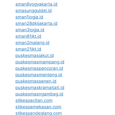
sman8yogyakarta.id
smasungguldel.id
sman1jogja.id
sman28dkijakarta.id
sman3jogja.id
sman81jkt.id
sman2malang.id
sman21jkt.id
puskesmasjakut.id
puskesmasmampang.id
puskesmaspancoran.id
puskesmasmenteng.id
puskesmassenen.id
puskesmaskramatjati.id
puskesmasngambeg.id
stikespacitan.com
stikespamekasan.com
stikespandeglang.com