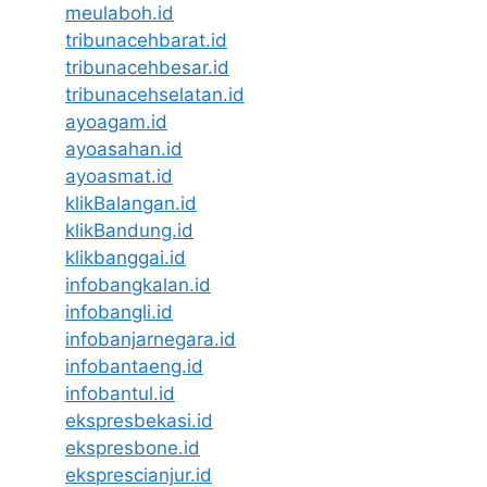
meulaboh.id
tribunacehbarat.id
tribunacehbesar.id
tribunacehselatan.id
ayoagam.id
ayoasahan.id
ayoasmat.id
klikBalangan.id
klikBandung.id
klikbanggai.id
infobangkalan.id
infobangli.id
infobanjarnegara.id
infobantaeng.id
infobantul.id
ekspresbekasi.id
ekspresbone.id
eksprescianjur.id