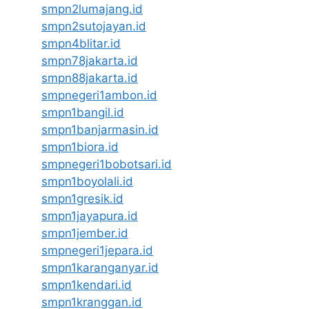
smpn2lumajang.id
smpn2sutojayan.id
smpn4blitar.id
smpn78jakarta.id
smpn88jakarta.id
smpnegeri1ambon.id
smpn1bangil.id
smpn1banjarmasin.id
smpn1biora.id
smpnegeri1bobotsari.id
smpn1boyolali.id
smpn1gresik.id
smpn1jayapura.id
smpn1jember.id
smpnegeri1jepara.id
smpn1karanganyar.id
smpn1kendari.id
smpn1kranggan.id