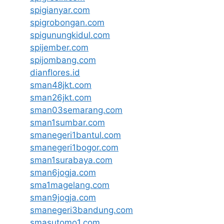
spigianyar.com
spigrobongan.com
spigunungkidul.com
spijember.com
spijombang.com
dianflores.id
sman48jkt.com
sman26jkt.com
sman03semarang.com
sman1sumbar.com
smanegeri1bantul.com
smanegeri1bogor.com
sman1surabaya.com
sman6jogja.com
sma1magelang.com
sman9jogja.com
smanegeri3bandung.com
smasutomo1.com