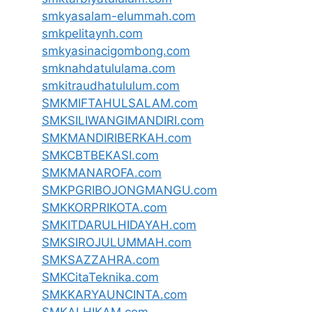
smkyasalam-elummah.com
smkpelitaynh.com
smkyasinacigombong.com
smknahdatululama.com
smkitraudhatululum.com
SMKMIFTAHULSALAM.com
SMKSILIWANGIMANDIRI.com
SMKMANDIRIBERKAH.com
SMKCBTBEKASI.com
SMKMANAROFA.com
SMKPGRIBOJONGMANGU.com
SMKKORPRIKOTA.com
SMKITDARULHIDAYAH.com
SMKSIROJULUMMAH.com
SMKSAZZAHRA.com
SMKCitaTeknika.com
SMKKARYAUNCINTA.com
SMKALHIKAM.com