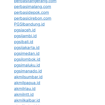
perbasitangerang.com
perbasimalang.com
perbasidepok.com
perbasicirebon.com
PGSIbandung.id
pgsiaceh.id
pgsijambi.id
pgsibali.id
pgsijakarta.id
pgsimedan.id
pgsilombok.id
pgsimaluku.id
pgsimanado.id
akmilsumbar.id
akmilpapua.id
akmilriau.id
akmilntt.id
akmilkalbar.id