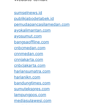
sumselnews.id
publikjabodetabek.id
pemudapancasilamedan.com
ayokalimantan.com
ayosumut.com
bangsaoffline.com
cnbcmedan.com
cnnmedan.com
cnnjakarta.com
cnbcjakarta.com
hariansumatra.com
harianikn.com
bandungtimes.com
sumutekspres.com
lampungpos.com
mediasulawesi.com