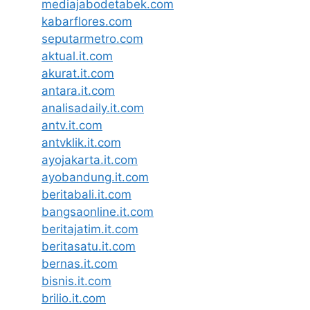
mediajabodetabek.com
kabarflores.com
seputarmetro.com
aktual.it.com
akurat.it.com
antara.it.com
analisadaily.it.com
antv.it.com
antvklik.it.com
ayojakarta.it.com
ayobandung.it.com
beritabali.it.com
bangsaonline.it.com
beritajatim.it.com
beritasatu.it.com
bernas.it.com
bisnis.it.com
brilio.it.com