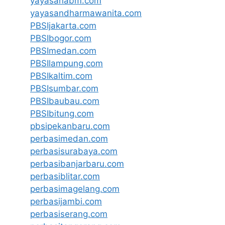
yayasanabm.com
yayasandharmawanita.com
PBSIjakarta.com
PBSIbogor.com
PBSImedan.com
PBSIlampung.com
PBSIkaltim.com
PBSIsumbar.com
PBSIbaubau.com
PBSIbitung.com
pbsipekanbaru.com
perbasimedan.com
perbasisurabaya.com
perbasibanjarbaru.com
perbasiblitar.com
perbasimagelang.com
perbasijambi.com
perbasiserang.com