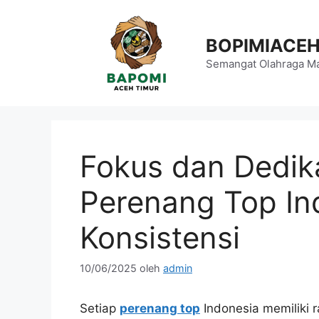
Langsung
ke
BOPIMIACE
isi
Semangat Olahraga Ma
Fokus dan Dedika
Perenang Top In
Konsistensi
10/06/2025
oleh
admin
Setiap
perenang top
Indonesia memiliki r