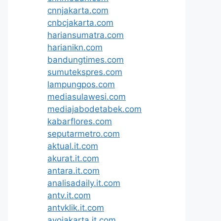
cnnjakarta.com
cnbcjakarta.com
hariansumatra.com
harianikn.com
bandungtimes.com
sumutekspres.com
lampungpos.com
mediasulawesi.com
mediajabodetabek.com
kabarflores.com
seputarmetro.com
aktual.it.com
akurat.it.com
antara.it.com
analisadaily.it.com
antv.it.com
antvklik.it.com
ayojakarta.it.com