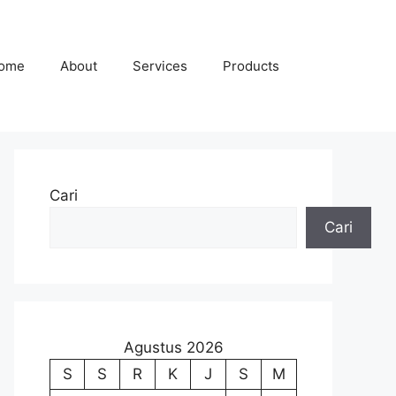
ome
About
Services
Products
Cari
Cari
Agustus 2026
S
S
R
K
J
S
M