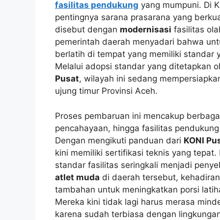
fasilitas pendukung
yang mumpuni. Di K
pentingnya sarana prasarana yang berku
disebut dengan
modernisasi
fasilitas ol
pemerintah daerah menyadari bahwa untu
berlatih di tempat yang memiliki standar 
Melalui adopsi standar yang ditetapkan 
Pusat
, wilayah ini sedang mempersiapkan
ujung timur Provinsi Aceh.
Proses pembaruan ini mencakup berbagai a
pencahayaan, hingga fasilitas pendukung
Dengan mengikuti panduan dari
KONI Pu
kini memiliki sertifikasi teknis yang tepa
standar fasilitas seringkali menjadi pe
atlet muda
di daerah tersebut, kehadira
tambahan untuk meningkatkan porsi latiha
Mereka kini tidak lagi harus merasa minde
karena sudah terbiasa dengan lingkungan 