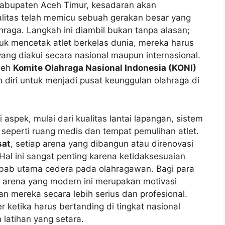
abupaten Aceh Timur, kesadaran akan
alitas telah memicu sebuah gerakan besar yang
ahraga. Langkah ini diambil bukan tanpa alasan;
k mencetak atlet berkelas dunia, mereka harus
yang diakui secara nasional maupun internasional.
oleh
Komite Olahraga Nasional Indonesia (KONI)
 diri untuk menjadi pusat keunggulan olahraga di
spek, mulai dari kualitas lantai lapangan, sistem
 seperti ruang medis dan tempat pemulihan atlet.
sat
, setiap arena yang dibangun atau direnovasi
t. Hal ini sangat penting karena ketidaksesuaian
nyebab utama cedera pada olahragawan. Bagi para
n arena yang modern ini merupakan motivasi
n mereka secara lebih serius dan profesional.
r ketika harus bertanding di tingkat nasional
latihan yang setara.