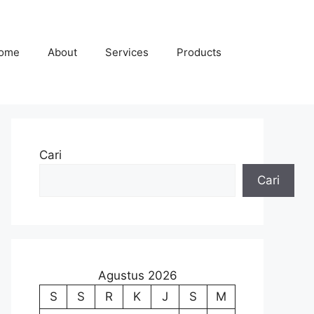
ome
About
Services
Products
Cari
Cari
Agustus 2026
S
S
R
K
J
S
M