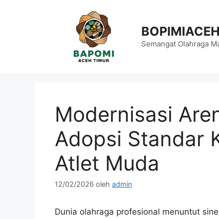
Langsung
ke
BOPIMIACE
isi
Semangat Olahraga Ma
Modernisasi Are
Adopsi Standar 
Atlet Muda
12/02/2026
oleh
admin
Dunia olahraga profesional menuntut sin