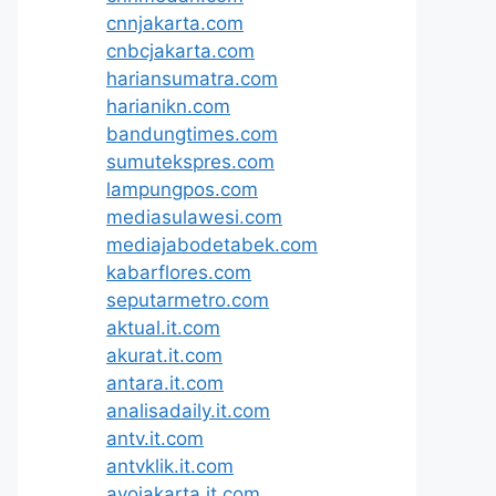
cnnjakarta.com
cnbcjakarta.com
hariansumatra.com
harianikn.com
bandungtimes.com
sumutekspres.com
lampungpos.com
mediasulawesi.com
mediajabodetabek.com
kabarflores.com
seputarmetro.com
aktual.it.com
akurat.it.com
antara.it.com
analisadaily.it.com
antv.it.com
antvklik.it.com
ayojakarta.it.com