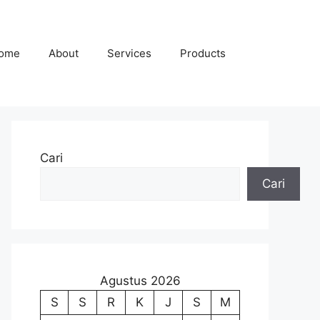
ome
About
Services
Products
Cari
Cari
Agustus 2026
S
S
R
K
J
S
M