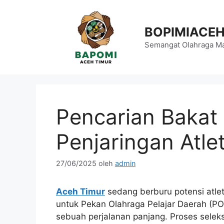
Langsung
ke
BOPIMIACE
isi
Semangat Olahraga Ma
Pencarian Bakat
Penjaringan Atlet
27/06/2025
oleh
admin
Aceh Timur
sedang berburu potensi atle
untuk Pekan Olahraga Pelajar Daerah (POP
sebuah perjalanan panjang. Proses seleksi