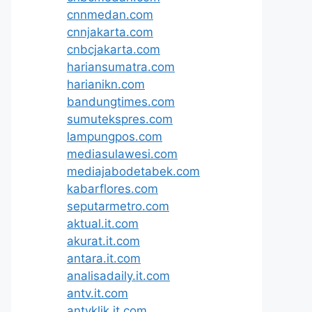
cnnmedan.com
cnnjakarta.com
cnbcjakarta.com
hariansumatra.com
harianikn.com
bandungtimes.com
sumutekspres.com
lampungpos.com
mediasulawesi.com
mediajabodetabek.com
kabarflores.com
seputarmetro.com
aktual.it.com
akurat.it.com
antara.it.com
analisadaily.it.com
antv.it.com
antvklik.it.com