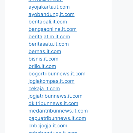
ayojakarta.it.com
ayobandung.it.com
beritabali.it.com
bangsaonline.it.com
beritajatim.it.com
beritasatu.it.com
bernas.it.com
bisnis.it.com
brilio.it.com
bogortribunnews.it.com
jogjakompas.it.com
cekaja.it.com
jogjatribunnews.it.com
dkitribunnews.it.com
medantribunnews.it.com
papuatribunnews.it.com
cnbcjogja.it.com
cnbcbandung.it.com