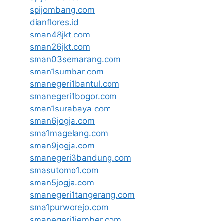
spijombang.com
dianflores.id
sman48jkt.com
sman26jkt.com
sman03semarang.com
sman1sumbar.com
smanegeri1bantul.com
smanegeri1bogor.com
sman1surabaya.com
sman6jogja.com
sma1magelang.com
sman9jogja.com
smanegeri3bandung.com
smasutomo1.com
sman5jogja.com
smanegeri1tangerang.com
sma1purworejo.com
smanegeri1jember.com