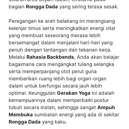
bagian
Rongga Dada
yang sering terasa sesak.
Peregangan ke arah belakang ini merangsang
kelenjar timus serta meningkatkan energi vital
yang membuat seseorang merasa lebih
bersemangat dalam menjalani hari-hari yang
penuh dengan tantangan dan tekanan kerja.
Melalui
Rahasia Backbends
, Anda akan belajar
bagaimana cara mengangkat tulang selangka
serta memperpanjang otot perut guna
memberikan ruang lebih bagi organ-organ
dalam untuk berfungsi secara jauh lebih
optimal. Keunggulan
Gerakan Yoga
ini adalah
kemampuannya dalam memperbaiki postur
tubuh secara instan, sehingga sangat
Ampuh
Membuka
sumbatan energi yang ada di sekitar
Rongga Dada
yang kaku.