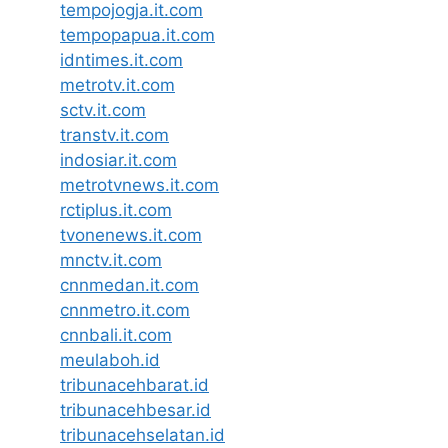
tempojogja.it.com
tempopapua.it.com
idntimes.it.com
metrotv.it.com
sctv.it.com
transtv.it.com
indosiar.it.com
metrotvnews.it.com
rctiplus.it.com
tvonenews.it.com
mnctv.it.com
cnnmedan.it.com
cnnmetro.it.com
cnnbali.it.com
meulaboh.id
tribunacehbarat.id
tribunacehbesar.id
tribunacehselatan.id