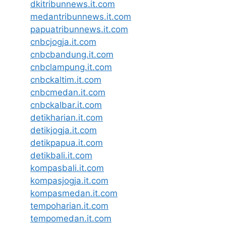
dkitribunnews.it.com
medantribunnews.it.com
papuatribunnews.it.com
cnbcjogja.it.com
cnbcbandung.it.com
cnbclampung.it.com
cnbckaltim.it.com
cnbcmedan.it.com
cnbckalbar.it.com
detikharian.it.com
detikjogja.it.com
detikpapua.it.com
detikbali.it.com
kompasbali.it.com
kompasjogja.it.com
kompasmedan.it.com
tempoharian.it.com
tempomedan.it.com