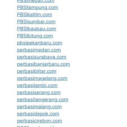
PBSImedan.com
PBSIlampung.com
PBSIkaltim.com
PBSIsumbar.com
PBSIbaubau.com
PBSIbitung.com
pbsipekanbaru.com
perbasimedan.com
perbasisurabaya.com
perbasibanjarbaru.com
perbasiblitar.com
perbasimagelang.com
perbasijambi.com
perbasiserang.com
perbasitangerang.com
perbasimalang.com
perbasidepok.com
perbasicirebon.com