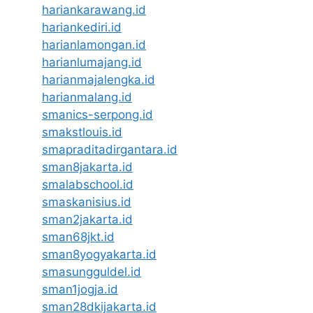
hariankarawang.id
hariankediri.id
harianlamongan.id
harianlumajang.id
harianmajalengka.id
harianmalang.id
smanics-serpong.id
smakstlouis.id
smapraditadirgantara.id
sman8jakarta.id
smalabschool.id
smaskanisius.id
sman2jakarta.id
sman68jkt.id
sman8yogyakarta.id
smasungguldel.id
sman1jogja.id
sman28dkijakarta.id