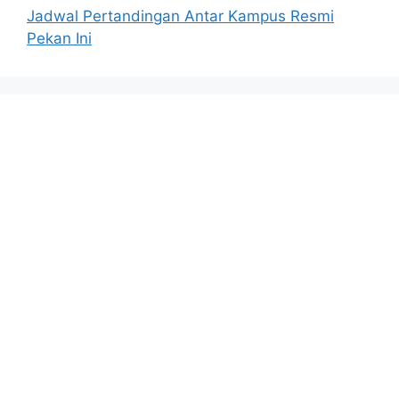
Jadwal Pertandingan Antar Kampus Resmi
Pekan Ini