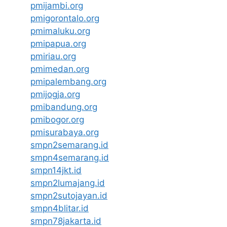
pmijambi.org
pmigorontalo.org
pmimaluku.org
pmipapua.org
pmiriau.org
pmimedan.org
pmipalembang.org
pmijogja.org
pmibandung.org
pmibogor.org
pmisurabaya.org
smpn2semarang.id
smpn4semarang.id
smpn14jkt.id
smpn2lumajang.id
smpn2sutojayan.id
smpn4blitar.id
smpn78jakarta.id