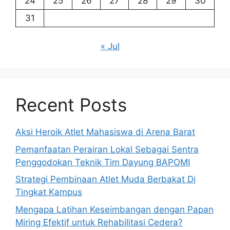
24
25
26
27
28
29
30
31
« Jul
Recent Posts
Aksi Heroik Atlet Mahasiswa di Arena Barat
Pemanfaatan Perairan Lokal Sebagai Sentra
Penggodokan Teknik Tim Dayung BAPOMI
Strategi Pembinaan Atlet Muda Berbakat Di
Tingkat Kampus
Mengapa Latihan Keseimbangan dengan Papan
Miring Efektif untuk Rehabilitasi Cedera?