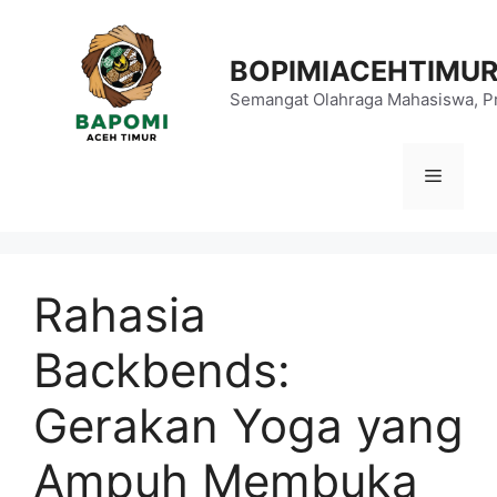
Langsung
ke
BOPIMIACEHTIMU
isi
Semangat Olahraga Mahasiswa, Pr
Menu
Rahasia
Backbends:
Gerakan Yoga yang
Ampuh Membuka