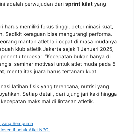
 ini adalah perwujudan dari
sprint kilat
yang
i harus memiliki fokus tinggi, determinasi kuat,
 Sedikit keraguan bisa mengurangi performa.
 seorang mantan atlet lari cepat di masa mudanya
buah klub atletik Jakarta sejak 1 Januari 2025,
penentu terbesar. “Kecepatan bukan hanya di
 mengisi seminar motivasi untuk atlet muda pada 5
at
, mentalitas juara harus tertanam kuat.
asi latihan fisik yang terencana, nutrisi yang
ahkan. Setiap detail, dari ujung jari kaki hingga
kecepatan maksimal di lintasan atletik.
u yang Sempurna
nsentif untuk Atlet NPCI