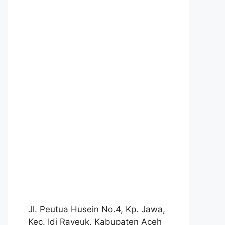
Jl. Peutua Husein No.4, Kp. Jawa,
Kec. Idi Rayeuk, Kabupaten Aceh