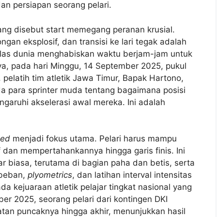
an persiapan seorang pelari.
yang disebut start memegang peranan krusial.
ongan eksplosif, dan transisi ke lari tegak adalah
kelas dunia menghabiskan waktu berjam-jam untuk
, pada hari Minggu, 14 September 2025, pukul
 pelatih tim atletik Jawa Timur, Bapak Hartono,
ada para sprinter muda tentang bagaimana posisi
ngaruhi akselerasi awal mereka. Ini adalah
eed
menjadi fokus utama. Pelari harus mampu
 dan mempertahankannya hingga garis finis. Ini
 biasa, terutama di bagian paha dan betis, serta
 beban,
plyometrics
, dan latihan interval intensitas
a kejuaraan atletik pelajar tingkat nasional yang
er 2025, seorang pelari dari kontingen DKI
tan puncaknya hingga akhir, menunjukkan hasil