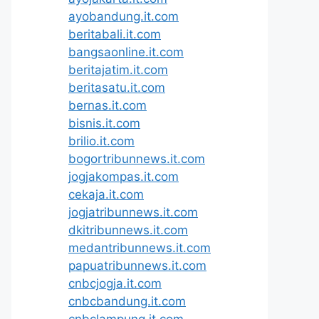
ayobandung.it.com
beritabali.it.com
bangsaonline.it.com
beritajatim.it.com
beritasatu.it.com
bernas.it.com
bisnis.it.com
brilio.it.com
bogortribunnews.it.com
jogjakompas.it.com
cekaja.it.com
jogjatribunnews.it.com
dkitribunnews.it.com
medantribunnews.it.com
papuatribunnews.it.com
cnbcjogja.it.com
cnbcbandung.it.com
cnbclampung.it.com