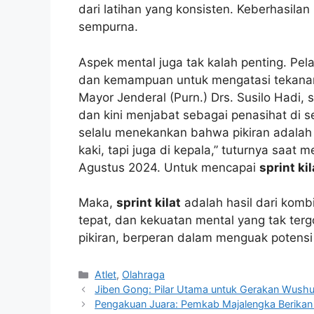
dari latihan yang konsisten. Keberhasilan
sempurna.
Aspek mental juga tak kalah penting. Pelar
dan kemampuan untuk mengatasi tekanan.
Mayor Jenderal (Purn.) Drs. Susilo Hadi,
dan kini menjabat sebagai penasihat di se
selalu menekankan bahwa pikiran adalah 
kaki, tapi juga di kepala,” tuturnya saat
Agustus 2024. Untuk mencapai
sprint kil
Maka,
sprint kilat
adalah hasil dari kombin
tepat, dan kekuatan mental yang tak tergoy
pikiran, berperan dalam menguak potensi 
Kategori
Atlet
,
Olahraga
Jiben Gong: Pilar Utama untuk Gerakan Wush
Pengakuan Juara: Pemkab Majalengka Berikan I