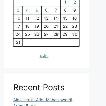
1
2
3
4
5
6
7
8
9
10
11
12
13
14
15
16
17
18
19
20
21
22
23
24
25
26
27
28
29
30
31
« Jul
Recent Posts
Aksi Heroik Atlet Mahasiswa di
Arena Barat