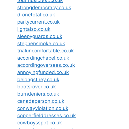
tourmusicfest.co.uk
strongdemocracy.co.uk
dronetotal.co.uk
partycurrent.co.uk
lightalso.co.uk
sleepyguards.co.uk
stephensmoke.co.uk
trialuncomfortable.co.uk
accordingchapel.co.uk
accordingoversees.co.uk
annoyingfunded.co.uk
belongsthey.co.uk
bootsrover.co.uk
burndeniers.co.uk
canadaperson.co.uk
conwayviolation.co.uk
copperfielddresses.co.uk
cowboysspot.co.uk