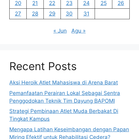
20
21
22
23
24
25
26
27
28
29
30
31
« Jun
Agu »
Recent Posts
Aksi Heroik Atlet Mahasiswa di Arena Barat
Pemanfaatan Perairan Lokal Sebagai Sentra
Penggodokan Teknik Tim Dayung BAPOMI
Strategi Pembinaan Atlet Muda Berbakat Di
Tingkat Kampus
Mengapa Latihan Keseimbangan dengan Papan
Miring Efektif untuk Rehabilitasi Cedera?