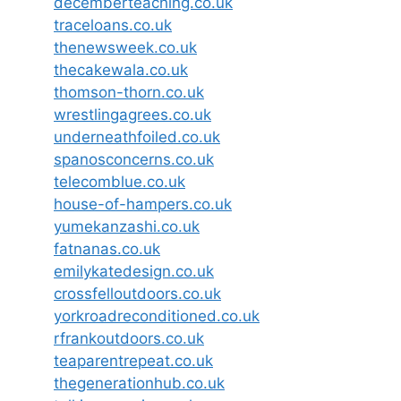
decemberteaching.co.uk
traceloans.co.uk
thenewsweek.co.uk
thecakewala.co.uk
thomson-thorn.co.uk
wrestlingagrees.co.uk
underneathfoiled.co.uk
spanosconcerns.co.uk
telecomblue.co.uk
house-of-hampers.co.uk
yumekanzashi.co.uk
fatnanas.co.uk
emilykatedesign.co.uk
crossfelloutdoors.co.uk
yorkroadreconditioned.co.uk
rfrankoutdoors.co.uk
teaparentrepeat.co.uk
thegenerationhub.co.uk