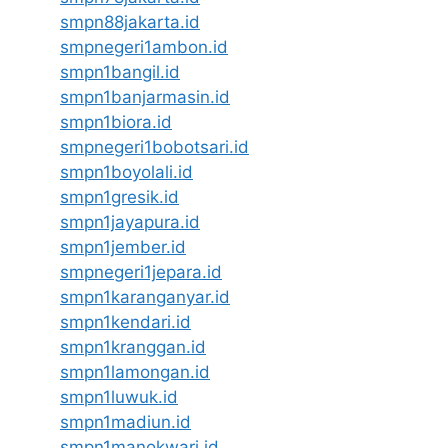
smpn88jakarta.id
smpnegeri1ambon.id
smpn1bangil.id
smpn1banjarmasin.id
smpn1biora.id
smpnegeri1bobotsari.id
smpn1boyolali.id
smpn1gresik.id
smpn1jayapura.id
smpn1jember.id
smpnegeri1jepara.id
smpn1karanganyar.id
smpn1kendari.id
smpn1kranggan.id
smpn1lamongan.id
smpn1luwuk.id
smpn1madiun.id
smpn1manokwari.id