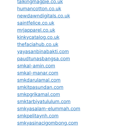
talkingmagpie.co.uk
humancotton.co.uk
newdawndigitals.co.uk
saintfelice.co.uk
mrjapparel.co.uk
kinkycatalog.co.uk
thefaciahub.co.uk
yayasanbinabakti.com
paudtunasbangsa.com
smkal-amin.com
smkal-manar.com
smkdarulamal.com
smkitpasundan.com
smkpgrikamal.com
smktarbiyatululum.com
smkyasalam-elummah.com
smkpelitaynh.com
smkyasinacigombong.com