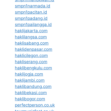
smpn1narmada.id
smpn1pacitan.id
smpn1padang.id
smpn1pailangga.id
haklijakarta.com
haklilangsa.com
haklisabang.com
haklidenpasar.com
haklicilegon.com
hakliserang.com
haklibengkulu.com
haklijogja.com
haklijambi.com
haklibandung.com
haklibekasi.com
haklibogor.com
perfectperson.co.uk