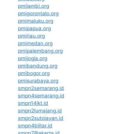
pmijambi.org
pmigorontalo.org
pmimaluku.org
pmipapua.org
pmiriau.org
pmimedan.org
pmipalembang.org
pmijogja.org
pmibandung.org
pmibogor.org
pmisurabaya.org
smpn2semarang.id
smpn4semarang.id
smpn14jkt.id
smpn2lumajang.id
smpn2sutojayan.id
smpn4blitar.id
smpn78jakarta.id