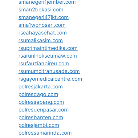
smanegeri1jember.com
sman2bekasi.com
smanegeri47jkt.com
sma1wonosari.com
rscahayasehat.com
rsumalikasim.com
rsuprimaintimedika.com
rsarunlhokseumaw.com
rsufauziahbireu.com
rsumumcitrahusada.com
rsgayomedicalcentre.com
polresjakarta.com
polresdago.com
polressabang.com
polresdenpasar.com
polresbanten.com
polresjambi.com
polressamarinda.com