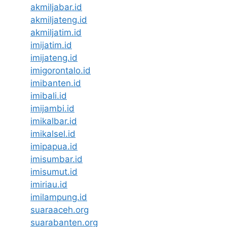
akmiljabar.id
akmiljateng.id
akmiljatim.id
imijatim.id
imijateng.id
imigorontalo.id
imibanten.id
imibali.id
imijambi.id
imikalbar.id
imikalsel.id
imipapua.id
imisumbar.id
imisumut.id
imiriau.id
imilampung.id
suaraaceh.org
suarabanten.org