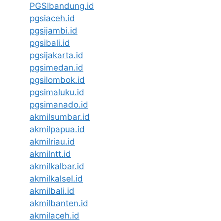
PGSIbandung.id
pgsiaceh.id
pgsijambi.id
pgsibali.id
pgsijakarta.id
pgsimedan.id
pgsilombok.id
pgsimaluku.id
pgsimanado.id
akmilsumbar.id
akmilpapua.id
akmilriau.id
akmilntt.id
akmilkalbar.id
akmilkalsel.id
akmilbali.id
akmilbanten.id
akmilaceh.id