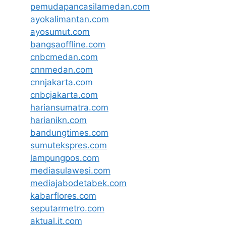
pemudapancasilamedan.com
ayokalimantan.com
ayosumut.com
bangsaoffline.com
cnbcmedan.com
cnnmedan.com
cnnjakarta.com
cnbcjakarta.com
hariansumatra.com
harianikn.com
bandungtimes.com
sumutekspres.com
lampungpos.com
mediasulawesi.com
mediajabodetabek.com
kabarflores.com
seputarmetro.com
aktual.it.com