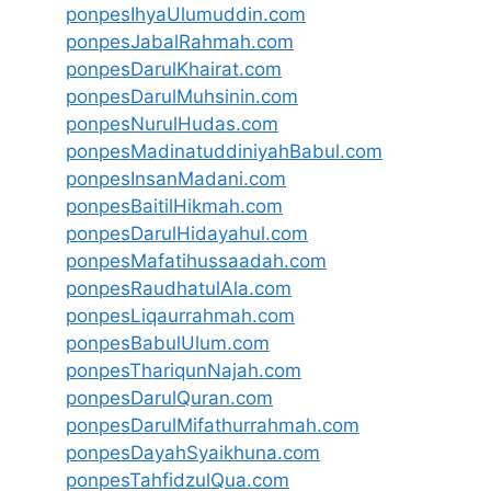
ponpesIhyaUlumuddin.com
ponpesJabalRahmah.com
ponpesDarulKhairat.com
ponpesDarulMuhsinin.com
ponpesNurulHudas.com
ponpesMadinatuddiniyahBabul.com
ponpesInsanMadani.com
ponpesBaitilHikmah.com
ponpesDarulHidayahul.com
ponpesMafatihussaadah.com
ponpesRaudhatulAla.com
ponpesLiqaurrahmah.com
ponpesBabulUlum.com
ponpesThariqunNajah.com
ponpesDarulQuran.com
ponpesDarulMifathurrahmah.com
ponpesDayahSyaikhuna.com
ponpesTahfidzulQua.com