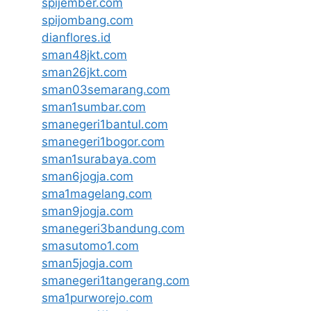
spijember.com
spijombang.com
dianflores.id
sman48jkt.com
sman26jkt.com
sman03semarang.com
sman1sumbar.com
smanegeri1bantul.com
smanegeri1bogor.com
sman1surabaya.com
sman6jogja.com
sma1magelang.com
sman9jogja.com
smanegeri3bandung.com
smasutomo1.com
sman5jogja.com
smanegeri1tangerang.com
sma1purworejo.com