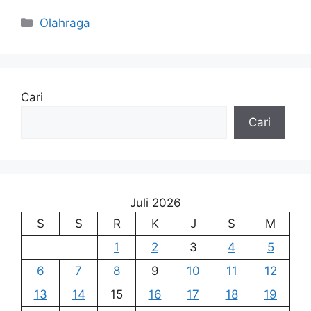
Kategori
Olahraga
Cari
Cari
Juli 2026
S
S
R
K
J
S
M
1
2
3
4
5
6
7
8
9
10
11
12
13
14
15
16
17
18
19