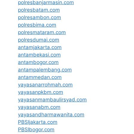
polresbanjarmasin.com
polresbatam.com
polresambon.com
polresbima.com
polresmataram.com
polresdumai.com
antamjakarta.com
antambekasi.com
antambogor.com
antampalembang.com
antammedan.com
yayasanarrohmah.com
yayasanpkbm.com
yayasanmambaulirsyad.com
yayasanabm.com
yayasandharmawanita.com
PBSIjakarta.com
PBSIbogor.com