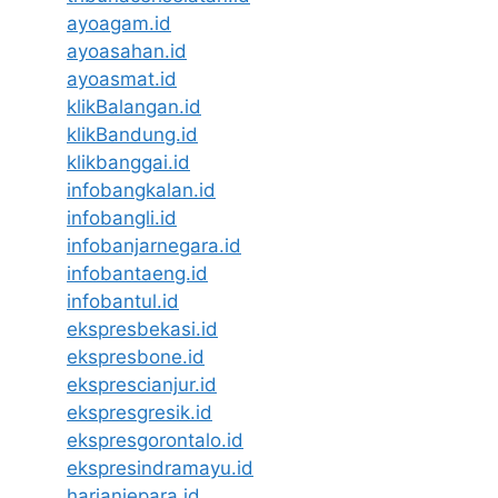
ayoagam.id
ayoasahan.id
ayoasmat.id
klikBalangan.id
klikBandung.id
klikbanggai.id
infobangkalan.id
infobangli.id
infobanjarnegara.id
infobantaeng.id
infobantul.id
ekspresbekasi.id
ekspresbone.id
eksprescianjur.id
ekspresgresik.id
ekspresgorontalo.id
ekspresindramayu.id
harianjepara.id