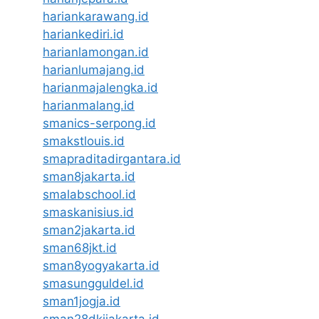
hariankarawang.id
hariankediri.id
harianlamongan.id
harianlumajang.id
harianmajalengka.id
harianmalang.id
smanics-serpong.id
smakstlouis.id
smapraditadirgantara.id
sman8jakarta.id
smalabschool.id
smaskanisius.id
sman2jakarta.id
sman68jkt.id
sman8yogyakarta.id
smasungguldel.id
sman1jogja.id