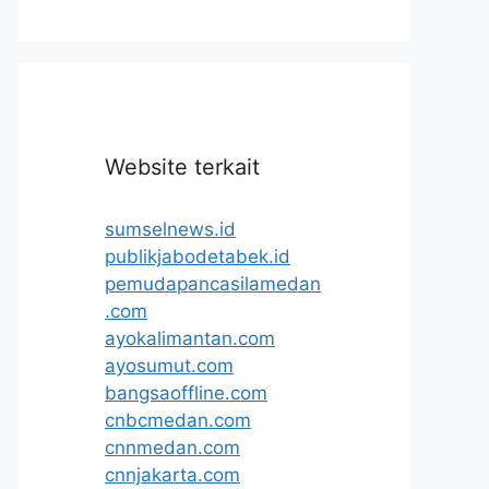
Website terkait
sumselnews.id
publikjabodetabek.id
pemudapancasilamedan
.com
ayokalimantan.com
ayosumut.com
bangsaoffline.com
cnbcmedan.com
cnnmedan.com
cnnjakarta.com