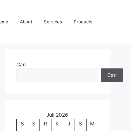
ome
About
Services
Products
Cari
Cari
Juli 2026
S
S
R
K
J
S
M