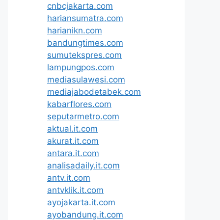
cnbcjakarta.com
hariansumatra.com
harianikn.com
bandungtimes.com
sumutekspres.com
lampungpos.com
mediasulawesi.com
mediajabodetabek.com
kabarflores.com
seputarmetro.com
aktual.it.com
akurat.it.com
antara.it.com
analisadaily.it.com
antv.it.com
antvklik.it.com
ayojakarta.it.com
ayobandung.it.com