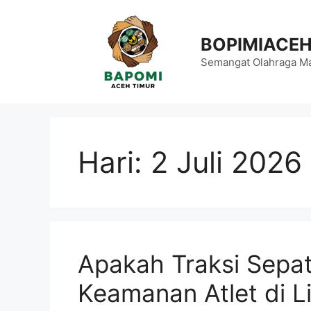
Langsung
ke
BOPIMIACE
isi
Semangat Olahraga Ma
Hari:
2 Juli 2026
Apakah Traksi Sepa
Keamanan Atlet di L