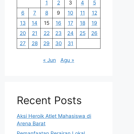
1
2
3
4
5
6
7
8
9
10
11
12
13
14
15
16
17
18
19
20
21
22
23
24
25
26
27
28
29
30
31
« Jun
Agu »
Recent Posts
Aksi Heroik Atlet Mahasiswa di
Arena Barat
Pemanfaatan Perairan Lokal