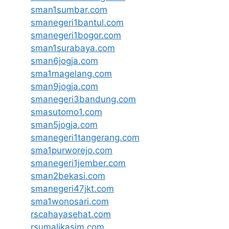
sman1sumbar.com
smanegeri1bantul.com
smanegeri1bogor.com
sman1surabaya.com
sman6jogja.com
sma1magelang.com
sman9jogja.com
smanegeri3bandung.com
smasutomo1.com
sman5jogja.com
smanegeri1tangerang.com
sma1purworejo.com
smanegeri1jember.com
sman2bekasi.com
smanegeri47jkt.com
sma1wonosari.com
rscahayasehat.com
rsumalikasim.com