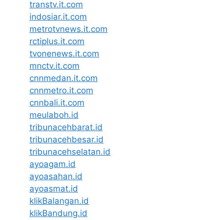
transtv.it.com
indosiar.it.com
metrotvnews.it.com
rctiplus.it.com
tvonenews.it.com
mnctv.it.com
cnnmedan.it.com
cnnmetro.it.com
cnnbali.it.com
meulaboh.id
tribunacehbarat.id
tribunacehbesar.id
tribunacehselatan.id
ayoagam.id
ayoasahan.id
ayoasmat.id
klikBalangan.id
klikBandung.id