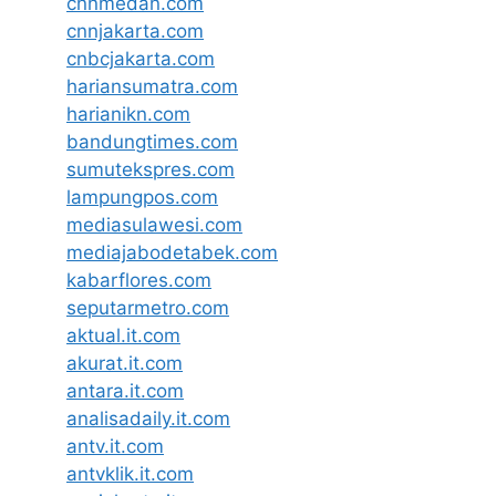
cnnmedan.com
cnnjakarta.com
cnbcjakarta.com
hariansumatra.com
harianikn.com
bandungtimes.com
sumutekspres.com
lampungpos.com
mediasulawesi.com
mediajabodetabek.com
kabarflores.com
seputarmetro.com
aktual.it.com
akurat.it.com
antara.it.com
analisadaily.it.com
antv.it.com
antvklik.it.com