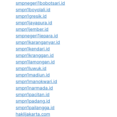
smpnegeri1bobotsari.id
smpn1boyolali.id
smpn1gresik.id
smpn1jayapura.id
smpn1jember.id
smpnegeri1jepara.id
smpn1karanganyar.id
smpn1kendari.id
smpn1kranggan.id
smpn1lamongan.id
smpn1luwuk.id
smpn1madiun.id
smpn1manokwari.id
smpn1narmada.id
smpn1pacitan.id
smpn1padang.id
smpn1pailangga.id
haklijakarta.com