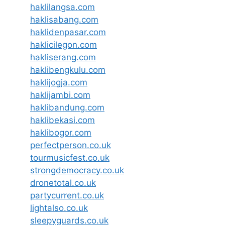
haklilangsa.com
haklisabang.com
haklidenpasar.com
haklicilegon.com
hakliserang.com
haklibengkulu.com
haklijogja.com
haklijambi.com
haklibandung.com
haklibekasi.com
haklibogor.com
perfectperson.co.uk
tourmusicfest.co.uk
strongdemocracy.co.uk
dronetotal.co.uk
partycurrent.co.uk
lightalso.co.uk
sleepyguards.co.uk