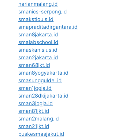
harianmalang.id
smanics-serpong.id
smakstlouis.id
smapraditadirgantara.id
sman8jakarta.id
smalabschool.id
smaskanisius.id
sman2jakarta.id
sman68jkt.id
sman8yogyakarta.id
smasungguldel.id
sman1jogja.id
sman28dkijakarta.id
sman3jogja.id
sman81jkt.id
sman2malang.id
sman21jkt.id
puskesmasjakut.id