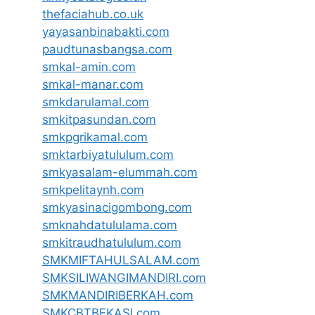
thefaciahub.co.uk
yayasanbinabakti.com
paudtunasbangsa.com
smkal-amin.com
smkal-manar.com
smkdarulamal.com
smkitpasundan.com
smkpgrikamal.com
smktarbiyatululum.com
smkyasalam-elummah.com
smkpelitaynh.com
smkyasinacigombong.com
smknahdatululama.com
smkitraudhatululum.com
SMKMIFTAHULSALAM.com
SMKSILIWANGIMANDIRI.com
SMKMANDIRIBERKAH.com
SMKCBTBEKASI.com