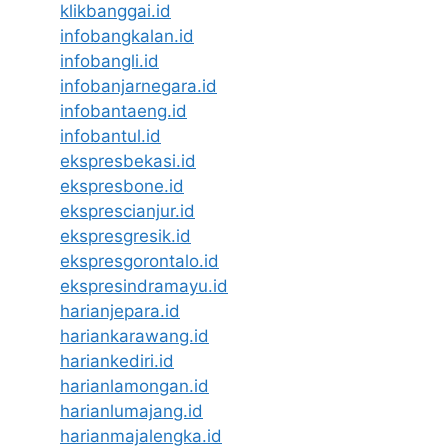
klikbanggai.id
infobangkalan.id
infobangli.id
infobanjarnegara.id
infobantaeng.id
infobantul.id
ekspresbekasi.id
ekspresbone.id
eksprescianjur.id
ekspresgresik.id
ekspresgorontalo.id
ekspresindramayu.id
harianjepara.id
hariankarawang.id
hariankediri.id
harianlamongan.id
harianlumajang.id
harianmajalengka.id