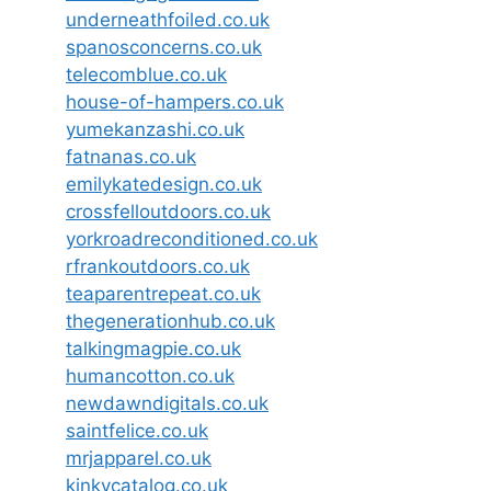
underneathfoiled.co.uk
spanosconcerns.co.uk
telecomblue.co.uk
house-of-hampers.co.uk
yumekanzashi.co.uk
fatnanas.co.uk
emilykatedesign.co.uk
crossfelloutdoors.co.uk
yorkroadreconditioned.co.uk
rfrankoutdoors.co.uk
teaparentrepeat.co.uk
thegenerationhub.co.uk
talkingmagpie.co.uk
humancotton.co.uk
newdawndigitals.co.uk
saintfelice.co.uk
mrjapparel.co.uk
kinkycatalog.co.uk