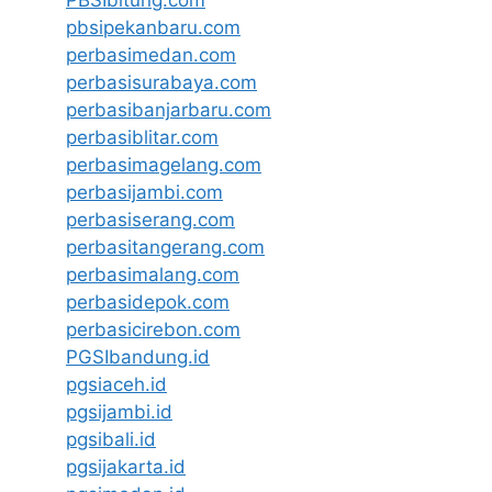
pbsipekanbaru.com
perbasimedan.com
perbasisurabaya.com
perbasibanjarbaru.com
perbasiblitar.com
perbasimagelang.com
perbasijambi.com
perbasiserang.com
perbasitangerang.com
perbasimalang.com
perbasidepok.com
perbasicirebon.com
PGSIbandung.id
pgsiaceh.id
pgsijambi.id
pgsibali.id
pgsijakarta.id