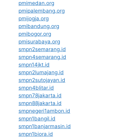
pmimedan.org
pmipalembang.org
pmijogja.org
pmibandung.org
pmibogor.org
pmisurabaya.org
smpn2semarang.id
smpn4semarang.id
smpn14jkt.id
smpn2lumajang.id
smpn2sutojayan.id
smpn4blitar.id
smpn78jakarta.id
smpn88jakarta.id
smpnegeri1ambon.id
smpn1bangil.id
smpn1banjarmasin.id
smpn1biora.id