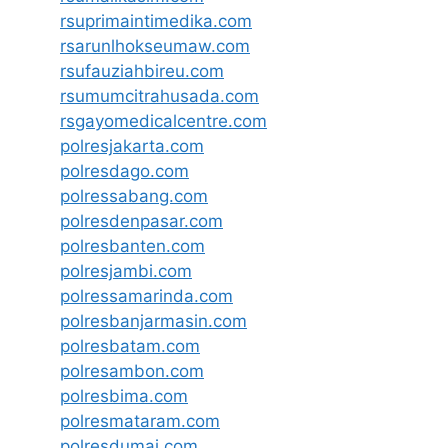
rsuprimaintimedika.com
rsarunlhokseumaw.com
rsufauziahbireu.com
rsumumcitrahusada.com
rsgayomedicalcentre.com
polresjakarta.com
polresdago.com
polressabang.com
polresdenpasar.com
polresbanten.com
polresjambi.com
polressamarinda.com
polresbanjarmasin.com
polresbatam.com
polresambon.com
polresbima.com
polresmataram.com
polresdumai.com