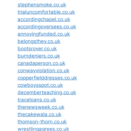
stephensmoke.co.uk
trialuncomfortable.co.uk
accordingchapel.co.uk
accordingoversees.co.uk
annoyingfunded.co.uk
belongsthey.co.uk
bootsrover.co.uk
burndeniers.co.uk
canadaperson.co.uk
conwayviolation.co.uk
copperfielddresses.co.uk
cowboysspot.co.uk
decemberteaching.co.uk
traceloans.co.uk
thenewsweek.co.uk
thecakewala.co.uk
thomson-thorn.co.uk
wrestlingagrees.co.uk