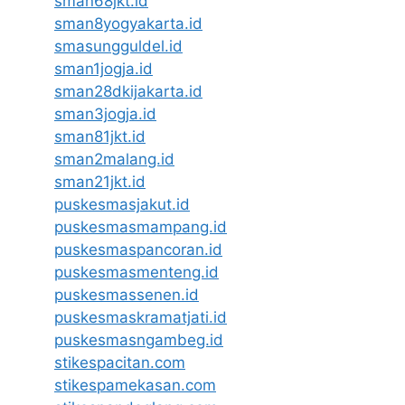
sman68jkt.id
sman8yogyakarta.id
smasungguldel.id
sman1jogja.id
sman28dkijakarta.id
sman3jogja.id
sman81jkt.id
sman2malang.id
sman21jkt.id
puskesmasjakut.id
puskesmasmampang.id
puskesmaspancoran.id
puskesmasmenteng.id
puskesmassenen.id
puskesmaskramatjati.id
puskesmasngambeg.id
stikespacitan.com
stikespamekasan.com