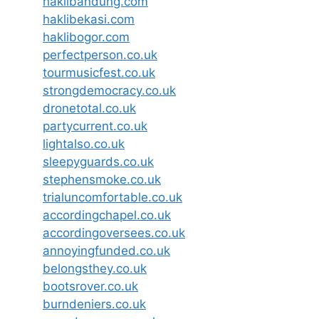
haklibandung.com
haklibekasi.com
haklibogor.com
perfectperson.co.uk
tourmusicfest.co.uk
strongdemocracy.co.uk
dronetotal.co.uk
partycurrent.co.uk
lightalso.co.uk
sleepyguards.co.uk
stephensmoke.co.uk
trialuncomfortable.co.uk
accordingchapel.co.uk
accordingoversees.co.uk
annoyingfunded.co.uk
belongsthey.co.uk
bootsrover.co.uk
burndeniers.co.uk