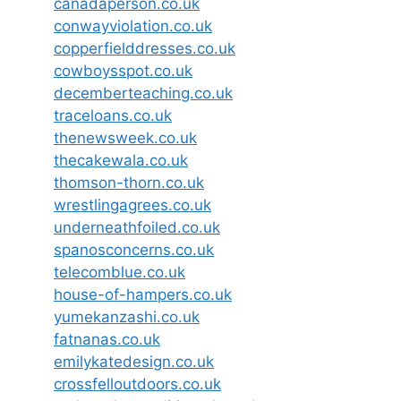
canadaperson.co.uk
conwayviolation.co.uk
copperfielddresses.co.uk
cowboysspot.co.uk
decemberteaching.co.uk
traceloans.co.uk
thenewsweek.co.uk
thecakewala.co.uk
thomson-thorn.co.uk
wrestlingagrees.co.uk
underneathfoiled.co.uk
spanosconcerns.co.uk
telecomblue.co.uk
house-of-hampers.co.uk
yumekanzashi.co.uk
fatnanas.co.uk
emilykatedesign.co.uk
crossfelloutdoors.co.uk