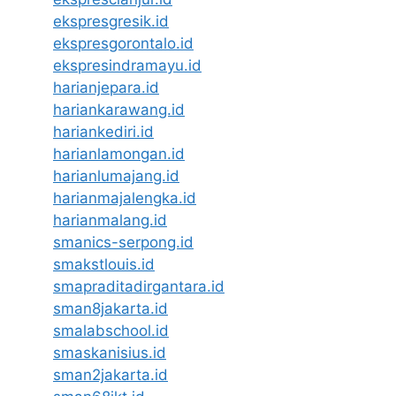
ekspresgresik.id
ekspresgorontalo.id
ekspresindramayu.id
harianjepara.id
hariankarawang.id
hariankediri.id
harianlamongan.id
harianlumajang.id
harianmajalengka.id
harianmalang.id
smanics-serpong.id
smakstlouis.id
smapraditadirgantara.id
sman8jakarta.id
smalabschool.id
smaskanisius.id
sman2jakarta.id