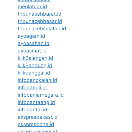
meulaboh.id
tribunacehbarat.id
tribunacehbesar.id
tribunacehselatan.id
ayoagam.id
ayoasahan.id
ayoasmat.id
klikBalangan.id
klikBandung.id
klikbanggai.id
infobangkalan.id
infobangli.id
infobanjarnegara.id
infobantaeng.id
infobantul.id
ekspresbekasi.id
ekspresbone.id
eksprescianjur.id