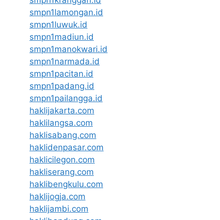
smpn1kranggan.id
smpn1lamongan.id
smpn1luwuk.id
smpn1madiun.id
smpn1manokwari.id
smpn1narmada.id
smpn1pacitan.id
smpn1padang.id
smpn1pailangga.id
haklijakarta.com
haklilangsa.com
haklisabang.com
haklidenpasar.com
haklicilegon.com
hakliserang.com
haklibengkulu.com
haklijogja.com
haklijambi.com