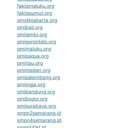
faktamaluku.org
faktasumut.org
pmidkijakarta.org
pmibali.org
pmijambi.org
pmigorontalo.org
pmimaluku.org
pmipapua.org
pmiriau.org
pmimedan.org
pmipalembang.org
pmijogja.org
pmibandung.org
pmibogor.org
pmisurabaya.org
smpn2semarang.id
smpn4semarang.id
smpn14jkt.id