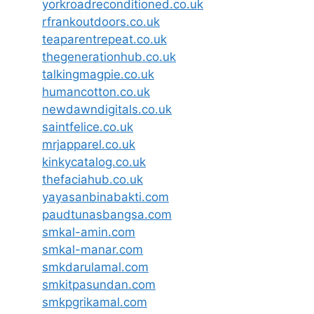
yorkroadreconditioned.co.uk
rfrankoutdoors.co.uk
teaparentrepeat.co.uk
thegenerationhub.co.uk
talkingmagpie.co.uk
humancotton.co.uk
newdawndigitals.co.uk
saintfelice.co.uk
mrjapparel.co.uk
kinkycatalog.co.uk
thefaciahub.co.uk
yayasanbinabakti.com
paudtunasbangsa.com
smkal-amin.com
smkal-manar.com
smkdarulamal.com
smkitpasundan.com
smkpgrikamal.com