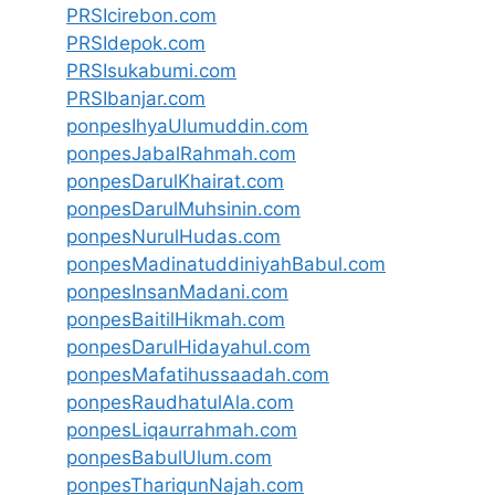
PRSIcirebon.com
PRSIdepok.com
PRSIsukabumi.com
PRSIbanjar.com
ponpesIhyaUlumuddin.com
ponpesJabalRahmah.com
ponpesDarulKhairat.com
ponpesDarulMuhsinin.com
ponpesNurulHudas.com
ponpesMadinatuddiniyahBabul.com
ponpesInsanMadani.com
ponpesBaitilHikmah.com
ponpesDarulHidayahul.com
ponpesMafatihussaadah.com
ponpesRaudhatulAla.com
ponpesLiqaurrahmah.com
ponpesBabulUlum.com
ponpesThariqunNajah.com