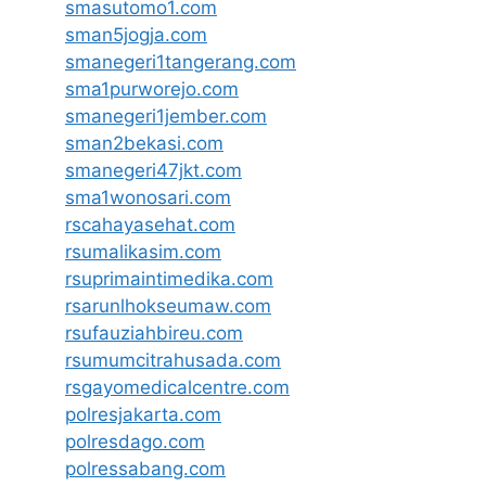
smasutomo1.com
sman5jogja.com
smanegeri1tangerang.com
sma1purworejo.com
smanegeri1jember.com
sman2bekasi.com
smanegeri47jkt.com
sma1wonosari.com
rscahayasehat.com
rsumalikasim.com
rsuprimaintimedika.com
rsarunlhokseumaw.com
rsufauziahbireu.com
rsumumcitrahusada.com
rsgayomedicalcentre.com
polresjakarta.com
polresdago.com
polressabang.com