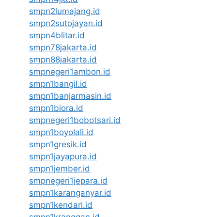
smpn2lumajang.id
smpn2sutojayan.id
smpn4blitar.id
smpn78jakarta.id
smpn88jakarta.id
smpnegeri1ambon.id
smpn1bangil.id
smpn1banjarmasin.id
smpn1biora.id
smpnegeri1bobotsari.id
smpn1boyolali.id
smpn1gresik.id
smpn1jayapura.id
smpn1jember.id
smpnegeri1jepara.id
smpn1karanganyar.id
smpn1kendari.id