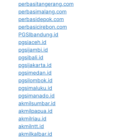
perbasitangerang.com
perbasimalang.com
perbasidepok.com
perbasicirebon.com
PGSIbandung.id
pgsiaceh.id
pgsijambi.id
pgsibali.id
pgsijakarta.id
pgsimedan.id
pgsilombok.id
pgsimaluku.id
pgsimanado.id
akmilsumbar.id
akmilpapua.id
akmilriau.id
akmilntt.id
akmilkalbar.id