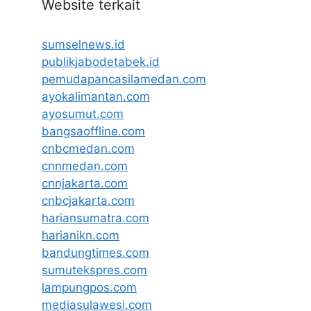
Website terkait
sumselnews.id
publikjabodetabek.id
pemudapancasilamedan.com
ayokalimantan.com
ayosumut.com
bangsaoffline.com
cnbcmedan.com
cnnmedan.com
cnnjakarta.com
cnbcjakarta.com
hariansumatra.com
harianikn.com
bandungtimes.com
sumutekspres.com
lampungpos.com
mediasulawesi.com