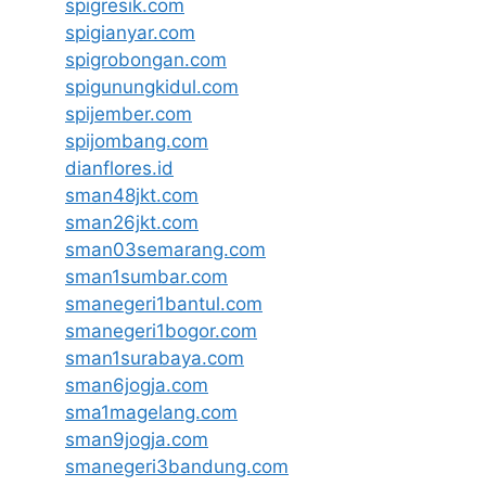
spigresik.com
spigianyar.com
spigrobongan.com
spigunungkidul.com
spijember.com
spijombang.com
dianflores.id
sman48jkt.com
sman26jkt.com
sman03semarang.com
sman1sumbar.com
smanegeri1bantul.com
smanegeri1bogor.com
sman1surabaya.com
sman6jogja.com
sma1magelang.com
sman9jogja.com
smanegeri3bandung.com