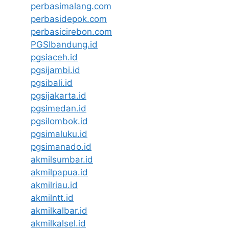
perbasimalang.com
perbasidepok.com
perbasicirebon.com
PGSIbandung.id
pgsiaceh.id
pgsijambi.id
pgsibali.id
pgsijakarta.id
pgsimedan.id
pgsilombok.id
pgsimaluku.id
pgsimanado.id
akmilsumbar.id
akmilpapua.id
akmilriau.id
akmilntt.id
akmilkalbar.id
akmilkalsel.id