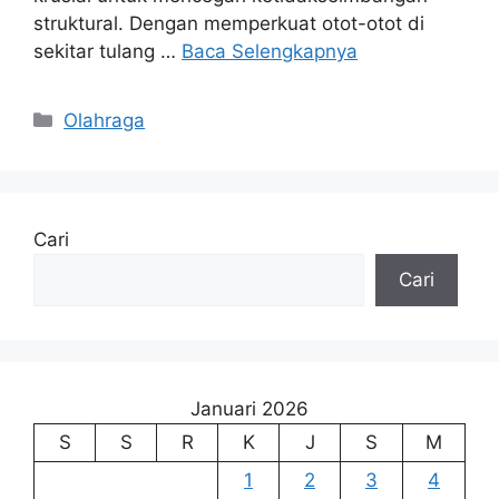
struktural. Dengan memperkuat otot-otot di
sekitar tulang …
Baca Selengkapnya
Kategori
Olahraga
Cari
Cari
Januari 2026
S
S
R
K
J
S
M
1
2
3
4