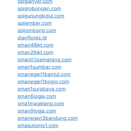
spigianyar.com
spigrobongan.com
spigunungkidul.com
spijember.com
spijombang.com
dianflores.id
sman48jkt.com
sman26jkt.com
sman03semarang.com
sman1sumbar.com
smanegeri1bantul.com
smanegeri1bogor.com
sman1surabaya.com
sman6jogja.com
sma1magelang.com
sman9jogja.com
smanegeri3bandung.com
smasutomo1.com