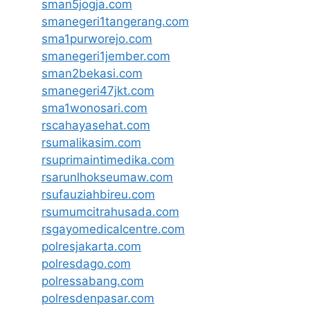
sman5jogja.com
smanegeri1tangerang.com
sma1purworejo.com
smanegeri1jember.com
sman2bekasi.com
smanegeri47jkt.com
sma1wonosari.com
rscahayasehat.com
rsumalikasim.com
rsuprimaintimedika.com
rsarunlhokseumaw.com
rsufauziahbireu.com
rsumumcitrahusada.com
rsgayomedicalcentre.com
polresjakarta.com
polresdago.com
polressabang.com
polresdenpasar.com