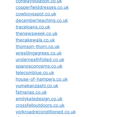
conwayviolation.co.uk
copperfielddresses.co.uk
cowboysspot.co.uk
decemberteaching.co.uk
traceloans.co.uk
thenewsweek.co.uk
thecakewala.co.uk
thomson-thorn.co.uk
wrestlingagrees.co.uk
underneathfoiled.co.uk
spanosconcerns.co.uk
telecomblue.co.uk
house-of-hampers.co.uk
yumekanzashi.co.uk
fatnanas.co.uk
emilykatedesign.co.uk
crossfelloutdoors.co.uk
yorkroadreconditioned.co.uk