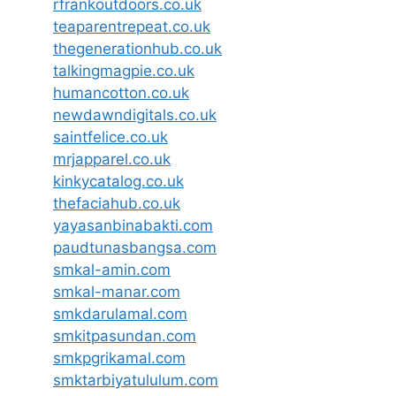
rfrankoutdoors.co.uk
teaparentrepeat.co.uk
thegenerationhub.co.uk
talkingmagpie.co.uk
humancotton.co.uk
newdawndigitals.co.uk
saintfelice.co.uk
mrjapparel.co.uk
kinkycatalog.co.uk
thefaciahub.co.uk
yayasanbinabakti.com
paudtunasbangsa.com
smkal-amin.com
smkal-manar.com
smkdarulamal.com
smkitpasundan.com
smkpgrikamal.com
smktarbiyatululum.com