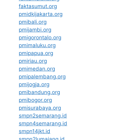
faktasumut.org
pmidkijakarta.org
pmibali.org
pmijambi.org
pmigorontalo.org
pmimaluku.org
pmipapua.org
pmiriau.org
pmimedan.org
pmipalembang.org
pmijogja.org
pmibandung.org
pmibogor.org
pmisurabaya.org
smpn2semarang.id
smpn4semarang.id
smpn14jkt.id
smpn2lumajang.id