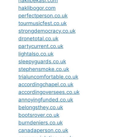
haklibekasi.com
haklibogor.com
perfectperson.co.uk
tourmusicfest.co.uk
strongdemocracy.co.uk
dronetotal.co.uk
partycurrent.co.uk
lightalso.co.uk
sleepyguards.co.uk
stephensmoke.co.uk
trialuncomfortable.co.uk
accordingchapel.co.uk
accordingoversees.co.uk
annoyingfunded.co.uk
belongsthey.co.uk
bootsrover.co.uk
burndeniers.co.uk
canadaperson.co.uk