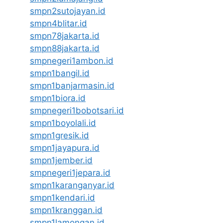
smpn2sutojayan.id
smpn4blitar.id
smpn78jakarta.id
smpn88jakarta.id
smpnegeri1ambon.id
smpn1bangil.id
smpn1banjarmasin.id
smpn1biora.id
smpnegeri1bobotsari.id
smpn1boyolali.id
smpn1gresik.id
smpn1jayapura.id
smpn1jember.id
smpnegeri1jepara.id
smpn1karanganyar.id
smpn1kendari.id
smpn1kranggan.id
smpn1lamongan.id