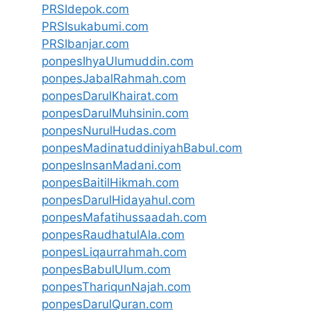
PRSIdepok.com
PRSIsukabumi.com
PRSIbanjar.com
ponpesIhyaUlumuddin.com
ponpesJabalRahmah.com
ponpesDarulKhairat.com
ponpesDarulMuhsinin.com
ponpesNurulHudas.com
ponpesMadinatuddiniyahBabul.com
ponpesInsanMadani.com
ponpesBaitilHikmah.com
ponpesDarulHidayahul.com
ponpesMafatihussaadah.com
ponpesRaudhatulAla.com
ponpesLiqaurrahmah.com
ponpesBabulUlum.com
ponpesThariqunNajah.com
ponpesDarulQuran.com