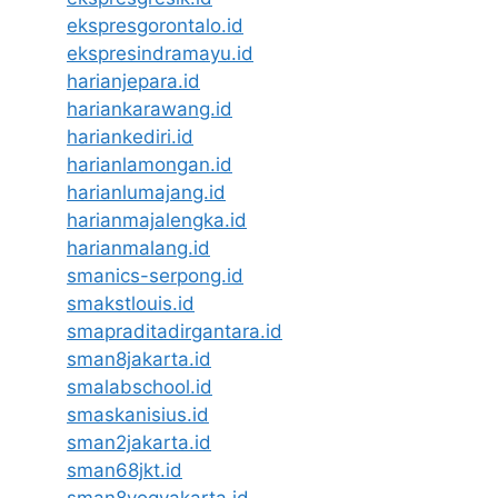
ekspresgorontalo.id
ekspresindramayu.id
harianjepara.id
hariankarawang.id
hariankediri.id
harianlamongan.id
harianlumajang.id
harianmajalengka.id
harianmalang.id
smanics-serpong.id
smakstlouis.id
smapraditadirgantara.id
sman8jakarta.id
smalabschool.id
smaskanisius.id
sman2jakarta.id
sman68jkt.id