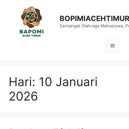
Langsung
ke
BOPIMIACEHTIMU
isi
Semangat Olahraga Mahasiswa, Pr
Menu
Hari:
10 Januari
2026