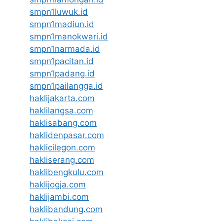
smpn1luwuk.id
smpn1madiun.id
smpn1manokwari.id
smpn1narmada.id
smpn1pacitan.id
smpn1padang.id
smpn1pailangga.id
haklijakarta.com
haklilangsa.com
haklisabang.com
haklidenpasar.com
haklicilegon.com
hakliserang.com
haklibengkulu.com
haklijogja.com
haklijambi.com
haklibandung.com