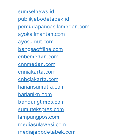
sumselnews.id
publikjabodetabek.id
pemudapancasilamedan.com
ayokalimantan.com
ayosumut.com
bangsaoffline.com
cnbcmedan.com
cnnmedan.com
cnnjakarta.com
cnbcjakarta.com
hariansumatra.com
harianikn.com
bandungtimes.com
sumutekspres.com
lampungpos.com
mediasulawesi.com
mediajabodetabek.com