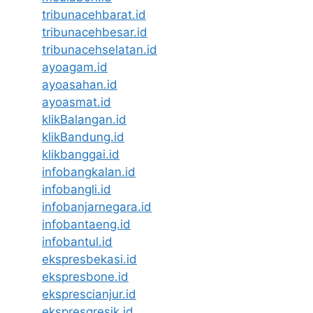
tribunacehbarat.id
tribunacehbesar.id
tribunacehselatan.id
ayoagam.id
ayoasahan.id
ayoasmat.id
klikBalangan.id
klikBandung.id
klikbanggai.id
infobangkalan.id
infobangli.id
infobanjarnegara.id
infobantaeng.id
infobantul.id
ekspresbekasi.id
ekspresbone.id
eksprescianjur.id
ekspresgresik.id