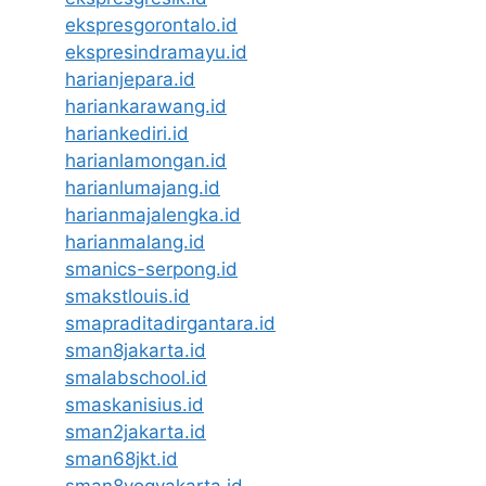
ekspresgorontalo.id
ekspresindramayu.id
harianjepara.id
hariankarawang.id
hariankediri.id
harianlamongan.id
harianlumajang.id
harianmajalengka.id
harianmalang.id
smanics-serpong.id
smakstlouis.id
smapraditadirgantara.id
sman8jakarta.id
smalabschool.id
smaskanisius.id
sman2jakarta.id
sman68jkt.id