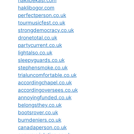
haklibekasi.com
haklibogor.com
perfectperson.co.uk
tourmusicfest.co.uk
strongdemocracy.co.uk
dronetotal.co.uk
partycurrent.co.uk
lightalso.co.uk
sleepyguards.co.uk
stephensmoke.co.uk
trialuncomfortable.co.uk
accordingchapel.co.uk
accordingoversees.co.uk
annoyingfunded.co.uk
belongsthey.co.uk
bootsrover.co.uk
burndeniers.co.uk
canadaperson.co.uk