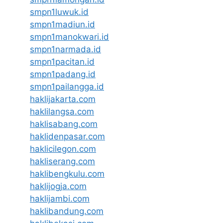
smpn1luwuk.id
smpn1madiun.id
smpn1manokwari.id
smpn1narmada.id
smpn1pacitan.id
smpn1padang.id
smpn1pailangga.id
haklijakarta.com
haklilangsa.com
haklisabang.com
haklidenpasar.com
haklicilegon.com
hakliserang.com
haklibengkulu.com
haklijogja.com
haklijambi.com
haklibandung.com