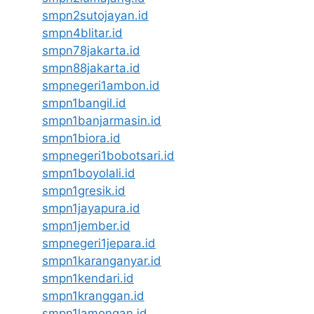
smpn2sutojayan.id
smpn4blitar.id
smpn78jakarta.id
smpn88jakarta.id
smpnegeri1ambon.id
smpn1bangil.id
smpn1banjarmasin.id
smpn1biora.id
smpnegeri1bobotsari.id
smpn1boyolali.id
smpn1gresik.id
smpn1jayapura.id
smpn1jember.id
smpnegeri1jepara.id
smpn1karanganyar.id
smpn1kendari.id
smpn1kranggan.id
smpn1lamongan.id