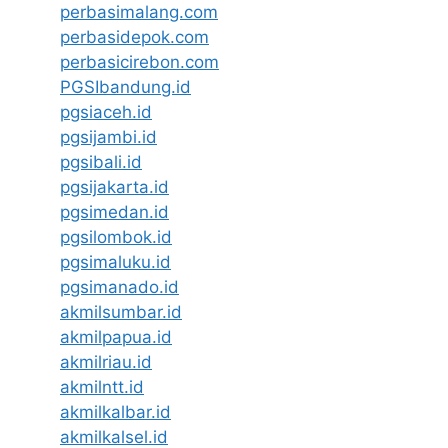
perbasimalang.com
perbasidepok.com
perbasicirebon.com
PGSIbandung.id
pgsiaceh.id
pgsijambi.id
pgsibali.id
pgsijakarta.id
pgsimedan.id
pgsilombok.id
pgsimaluku.id
pgsimanado.id
akmilsumbar.id
akmilpapua.id
akmilriau.id
akmilntt.id
akmilkalbar.id
akmilkalsel.id