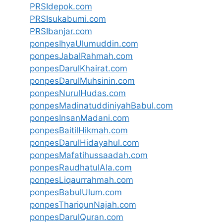
PRSIdepok.com
PRSIsukabumi.com
PRSIbanjar.com
ponpesIhyaUlumuddin.com
ponpesJabalRahmah.com
ponpesDarulKhairat.com
ponpesDarulMuhsinin.com
ponpesNurulHudas.com
ponpesMadinatuddiniyahBabul.com
ponpesInsanMadani.com
ponpesBaitilHikmah.com
ponpesDarulHidayahul.com
ponpesMafatihussaadah.com
ponpesRaudhatulAla.com
ponpesLiqaurrahmah.com
ponpesBabulUlum.com
ponpesThariqunNajah.com
ponpesDarulQuran.com