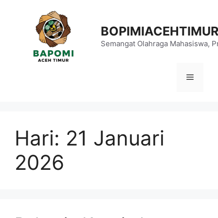
Langsung
ke
BOPIMIACEHTIMU
isi
Semangat Olahraga Mahasiswa, Pr
Menu
Hari:
21 Januari
2026