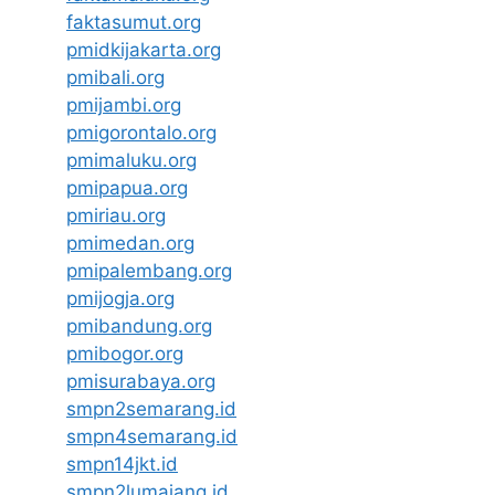
faktasumut.org
pmidkijakarta.org
pmibali.org
pmijambi.org
pmigorontalo.org
pmimaluku.org
pmipapua.org
pmiriau.org
pmimedan.org
pmipalembang.org
pmijogja.org
pmibandung.org
pmibogor.org
pmisurabaya.org
smpn2semarang.id
smpn4semarang.id
smpn14jkt.id
smpn2lumajang.id