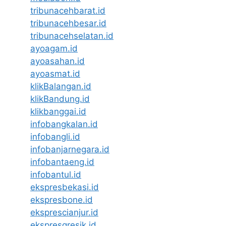
tribunacehbarat.id
tribunacehbesar.id
tribunacehselatan.id
ayoagam.id
ayoasahan.id
ayoasmat.id
klikBalangan.id
klikBandung.id
klikbanggai.id
infobangkalan.id
infobangli.id
infobanjarnegara.id
infobantaeng.id
infobantul.id
ekspresbekasi.id
ekspresbone.id
eksprescianjur.id
ekspresgresik.id