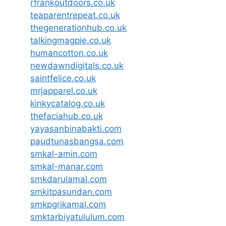
rfrankoutdoors.co.uk
teaparentrepeat.co.uk
thegenerationhub.co.uk
talkingmagpie.co.uk
humancotton.co.uk
newdawndigitals.co.uk
saintfelice.co.uk
mrjapparel.co.uk
kinkycatalog.co.uk
thefaciahub.co.uk
yayasanbinabakti.com
paudtunasbangsa.com
smkal-amin.com
smkal-manar.com
smkdarulamal.com
smkitpasundan.com
smkpgrikamal.com
smktarbiyatululum.com