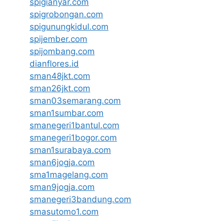
spigianyar.com
spigrobongan.com
spigunungkidul.com
spijember.com
spijombang.com
dianflores.id
sman48jkt.com
sman26jkt.com
sman03semarang.com
sman1sumbar.com
smanegeri1bantul.com
smanegeri1bogor.com
sman1surabaya.com
sman6jogja.com
sma1magelang.com
sman9jogja.com
smanegeri3bandung.com
smasutomo1.com