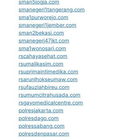
sman5jogja.com
smanegeri1tangerang.com
sma1purworejo.com
smanegeri1jember.com
sman2bekasi.com
smanegeri47jkt.com
sma1wonosari.com
rscahayasehat.com
rsumalikasim.com
rsuprimaintimedika.com
rsarunlhokseumaw.com
rsufauziahbireu.com
rsumumcitrahusada.com
rsgayomedicalcentre.com
polresjakarta.com
polresdago.com
polressabang.com
polresdenpasar.com