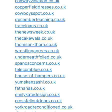
conwayviolation.co.uk
copperfielddresses.co.uk
cowboysspot.co.uk
decemberteaching.co.uk
traceloans.co.uk
thenewsweek.co.uk
thecakewala.co.uk
thomson-thorn.co.uk
wrestlingagrees.co.uk
underneathfoiled.co.uk
spanosconcerns.co.uk
telecomblue.co.uk
house-of-hampers.co.uk
yumekanzashi.co.uk
fatnanas.co.uk
emilykatedesign.co.uk
crossfelloutdoors.co.uk
yorkroadreconditioned.co.uk