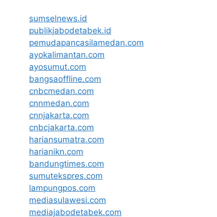
sumselnews.id
publikjabodetabek.id
pemudapancasilamedan.com
ayokalimantan.com
ayosumut.com
bangsaoffline.com
cnbcmedan.com
cnnmedan.com
cnnjakarta.com
cnbcjakarta.com
hariansumatra.com
harianikn.com
bandungtimes.com
sumutekspres.com
lampungpos.com
mediasulawesi.com
mediajabodetabek.com