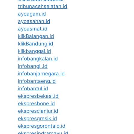
tribunacehselatan.id
ayoagam.id
ayoasahan.id
ayoasmat.id
klikBalangan.id
klikBandung.id
klikbanggai.id
infobangkalan.id
infobangli.id
infobanjarnegara.id
infobantaeng.id
infobantul.id
ekspresbekasi.id
ekspresbone.id
eksprescianjur.id
ekspresgresik.id
ekspresgorontalo.id
ekspresindramayu.id