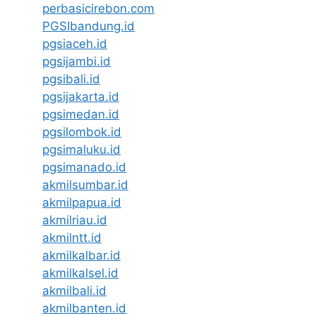
perbasicirebon.com
PGSIbandung.id
pgsiaceh.id
pgsijambi.id
pgsibali.id
pgsijakarta.id
pgsimedan.id
pgsilombok.id
pgsimaluku.id
pgsimanado.id
akmilsumbar.id
akmilpapua.id
akmilriau.id
akmilntt.id
akmilkalbar.id
akmilkalsel.id
akmilbali.id
akmilbanten.id