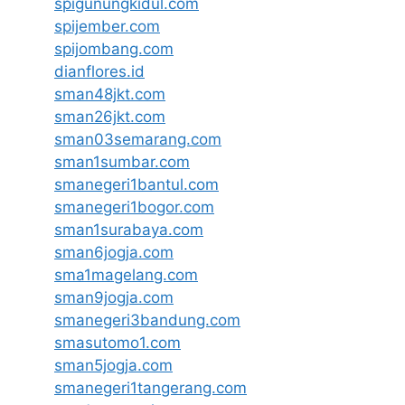
spigunungkidul.com
spijember.com
spijombang.com
dianflores.id
sman48jkt.com
sman26jkt.com
sman03semarang.com
sman1sumbar.com
smanegeri1bantul.com
smanegeri1bogor.com
sman1surabaya.com
sman6jogja.com
sma1magelang.com
sman9jogja.com
smanegeri3bandung.com
smasutomo1.com
sman5jogja.com
smanegeri1tangerang.com