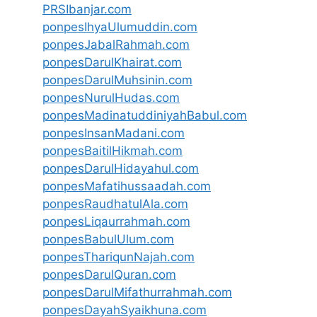
PRSIbanjar.com
ponpesIhyaUlumuddin.com
ponpesJabalRahmah.com
ponpesDarulKhairat.com
ponpesDarulMuhsinin.com
ponpesNurulHudas.com
ponpesMadinatuddiniyahBabul.com
ponpesInsanMadani.com
ponpesBaitilHikmah.com
ponpesDarulHidayahul.com
ponpesMafatihussaadah.com
ponpesRaudhatulAla.com
ponpesLiqaurrahmah.com
ponpesBabulUlum.com
ponpesThariqunNajah.com
ponpesDarulQuran.com
ponpesDarulMifathurrahmah.com
ponpesDayahSyaikhuna.com