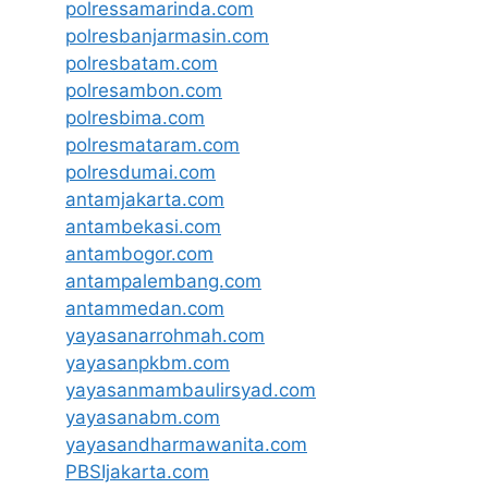
polressamarinda.com
polresbanjarmasin.com
polresbatam.com
polresambon.com
polresbima.com
polresmataram.com
polresdumai.com
antamjakarta.com
antambekasi.com
antambogor.com
antampalembang.com
antammedan.com
yayasanarrohmah.com
yayasanpkbm.com
yayasanmambaulirsyad.com
yayasanabm.com
yayasandharmawanita.com
PBSIjakarta.com