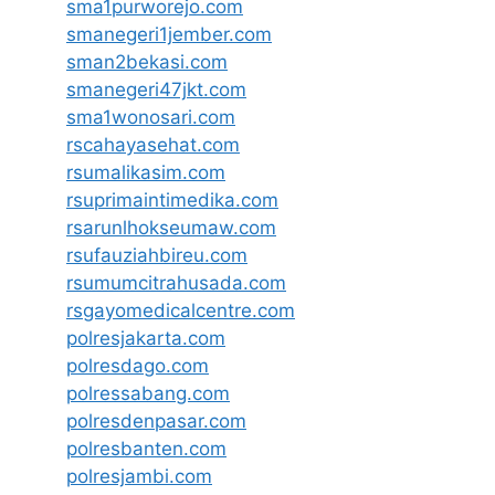
sma1purworejo.com
smanegeri1jember.com
sman2bekasi.com
smanegeri47jkt.com
sma1wonosari.com
rscahayasehat.com
rsumalikasim.com
rsuprimaintimedika.com
rsarunlhokseumaw.com
rsufauziahbireu.com
rsumumcitrahusada.com
rsgayomedicalcentre.com
polresjakarta.com
polresdago.com
polressabang.com
polresdenpasar.com
polresbanten.com
polresjambi.com