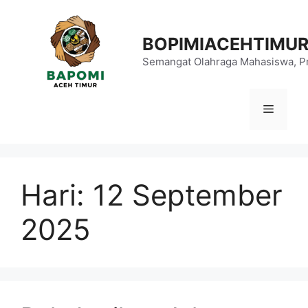
Langsung
ke
BOPIMIACEHTIMU
isi
Semangat Olahraga Mahasiswa, Pr
Menu
Hari:
12 September
2025