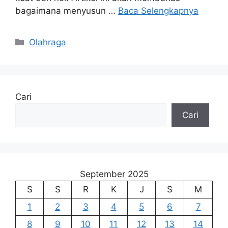
bagaimana menyusun …
Baca Selengkapnya
Kategori
Olahraga
Cari
Cari
September 2025
S
S
R
K
J
S
M
1
2
3
4
5
6
7
8
9
10
11
12
13
14