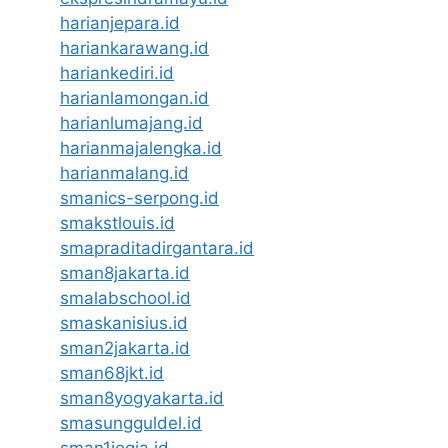
harianjepara.id
hariankarawang.id
hariankediri.id
harianlamongan.id
harianlumajang.id
harianmajalengka.id
harianmalang.id
smanics-serpong.id
smakstlouis.id
smapraditadirgantara.id
sman8jakarta.id
smalabschool.id
smaskanisius.id
sman2jakarta.id
sman68jkt.id
sman8yogyakarta.id
smasungguldel.id