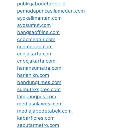
publikjabodetabek.id
pemudapancasilamedan.com
ayokalimantan.com
ayosumut.com
bangsaoffline.com
cnbcmedan.com
cnnmedan.com
cnnjakarta.com
cnbcjakarta.com
hariansumatra.com
harianikn.com
bandungtimes.com
sumutekspres.com
lampungpos.com
mediasulawesi.com
mediajabodetabek.com
kabarflores.com
seputarmetro.com