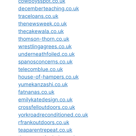
cowboysspot.co.uk
decemberteaching.co.uk
traceloans.co.uk
thenewsweek.co.uk
thecakewala.co.uk
thomson-thorn.co.uk
wrestlingagrees.co.uk
underneathfoiled.co.uk
spanosconcerns.co.uk
telecomblue.co.uk
house-of-hampers.co.uk
yumekanzashi.co.uk
fatnanas.co.uk
emilykatedesign.co.uk
crossfelloutdoors.co.uk
yorkroadreconditioned.co.uk
rfrankoutdoors.co.uk
teaparentrepeat.co.uk