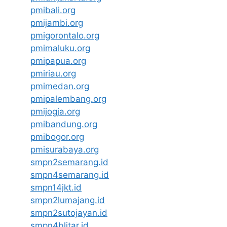
pmibali.org
pmijambi.org
pmigorontalo.org
pmimaluku.org
pmipapua.org
pmiriau.org
pmimedan.org
pmipalembang.org
pmijogja.org
pmibandung.org
pmibogor.org
pmisurabaya.org
smpn2semarang.id
smpn4semarang.id
smpn14jkt.id
smpn2lumajang.id
smpn2sutojayan.id
smpn4blitar.id