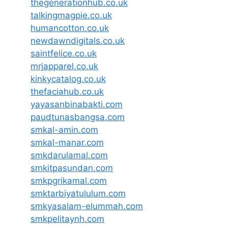
thegenerationhub.co.uk
talkingmagpie.co.uk
humancotton.co.uk
newdawndigitals.co.uk
saintfelice.co.uk
mrjapparel.co.uk
kinkycatalog.co.uk
thefaciahub.co.uk
yayasanbinabakti.com
paudtunasbangsa.com
smkal-amin.com
smkal-manar.com
smkdarulamal.com
smkitpasundan.com
smkpgrikamal.com
smktarbiyatululum.com
smkyasalam-elummah.com
smkpelitaynh.com