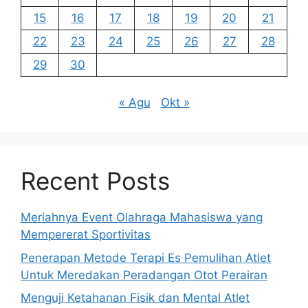
15
16
17
18
19
20
21
22
23
24
25
26
27
28
29
30
« Agu
Okt »
Recent Posts
Meriahnya Event Olahraga Mahasiswa yang
Mempererat Sportivitas
Penerapan Metode Terapi Es Pemulihan Atlet
Untuk Meredakan Peradangan Otot Perairan
Menguji Ketahanan Fisik dan Mental Atlet