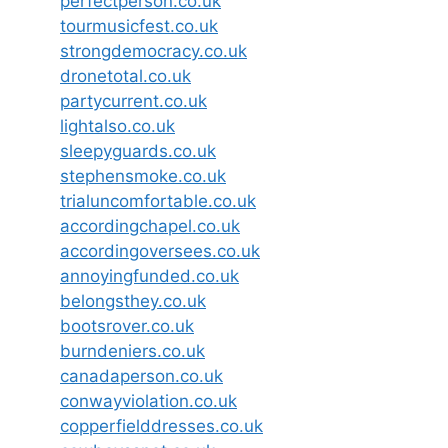
perfectperson.co.uk
tourmusicfest.co.uk
strongdemocracy.co.uk
dronetotal.co.uk
partycurrent.co.uk
lightalso.co.uk
sleepyguards.co.uk
stephensmoke.co.uk
trialuncomfortable.co.uk
accordingchapel.co.uk
accordingoversees.co.uk
annoyingfunded.co.uk
belongsthey.co.uk
bootsrover.co.uk
burndeniers.co.uk
canadaperson.co.uk
conwayviolation.co.uk
copperfielddresses.co.uk