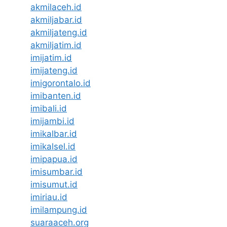
akmilaceh.id
akmiljabar.id
akmiljateng.id
akmiljatim.id
imijatim.id
imijateng.id
imigorontalo.id
imibanten.id
imibali.id
imijambi.id
imikalbar.id
imikalsel.id
imipapua.id
imisumbar.id
imisumut.id
imiriau.id
imilampung.id
suaraaceh.org