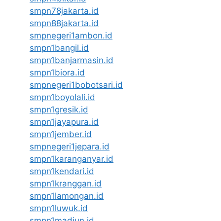
smpn78jakarta.id
smpn88jakarta.id
smpnegeri1ambon.id
smpn1bangil.id
smpn1banjarmasin.id
smpn1biora.id
smpnegeri1bobotsari.id
smpn1boyolali.id
smpn1gresik.id
smpn1jayapura.id
smpn1jember.id
smpnegeri1jepara.id
smpn1karanganyar.id
smpn1kendari.id
smpn1kranggan.id
smpn1lamongan.id
smpn1luwuk.id
smpn1madiun.id