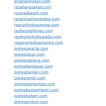
sma1wonosari.com
rscahayasehat.com
rsumalikasim.com
rsuprimaintimedika.com
rsarunlhokseumaw.com
rsufauziahbireu.com
rsumumcitrahusada.com
rsgayomedicalcentre.com
polresjakarta.com
polresdago.com
polressabang.com
polresdenpasar.com
polresbanten.com
polresjambi.com
polressamarinda.com
polresbanjarmasin.com
polresbatam.com
polresambon.com