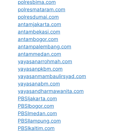
polresbima.com
polresmataram.com
polresdumai.com
antamjakarta.com
antambekasi.com
antambogor.com
antampalembang.com
antammedan.com
yayasanarrohmah.com
yayasanpkbm.com
yayasanmambaulirsyad.com
yayasanabm.com
yayasandharmawanita.com
PBSIjakarta.com
PBSIbogor.com
PBSImedan.com
PBSIlampung.com
PBSIkaltim.com