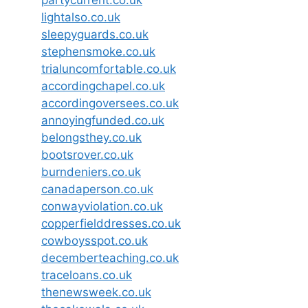
lightalso.co.uk
sleepyguards.co.uk
stephensmoke.co.uk
trialuncomfortable.co.uk
accordingchapel.co.uk
accordingoversees.co.uk
annoyingfunded.co.uk
belongsthey.co.uk
bootsrover.co.uk
burndeniers.co.uk
canadaperson.co.uk
conwayviolation.co.uk
copperfielddresses.co.uk
cowboysspot.co.uk
decemberteaching.co.uk
traceloans.co.uk
thenewsweek.co.uk