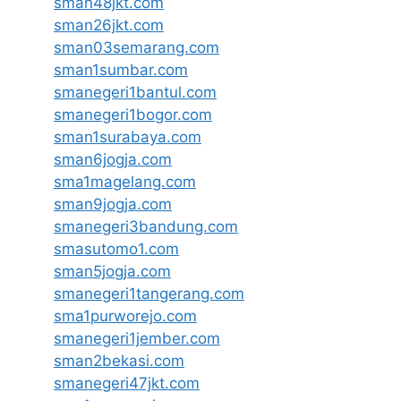
sman48jkt.com
sman26jkt.com
sman03semarang.com
sman1sumbar.com
smanegeri1bantul.com
smanegeri1bogor.com
sman1surabaya.com
sman6jogja.com
sma1magelang.com
sman9jogja.com
smanegeri3bandung.com
smasutomo1.com
sman5jogja.com
smanegeri1tangerang.com
sma1purworejo.com
smanegeri1jember.com
sman2bekasi.com
smanegeri47jkt.com