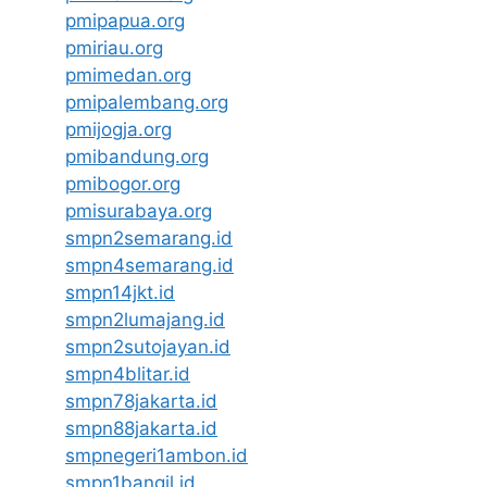
pmipapua.org
pmiriau.org
pmimedan.org
pmipalembang.org
pmijogja.org
pmibandung.org
pmibogor.org
pmisurabaya.org
smpn2semarang.id
smpn4semarang.id
smpn14jkt.id
smpn2lumajang.id
smpn2sutojayan.id
smpn4blitar.id
smpn78jakarta.id
smpn88jakarta.id
smpnegeri1ambon.id
smpn1bangil.id