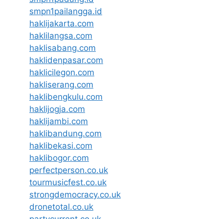
smpn1pailangga.id
haklijakarta.com
haklilangsa.com
haklisabang.com
haklidenpasar.com
haklicilegon.com
hakliserang.com
haklibengkulu.com
haklijogja.com
haklijambi.com
haklibandung.com
haklibekasi.com
haklibogor.com
perfectperson.co.uk
tourmusicfest.co.uk
strongdemocracy.co.uk
dronetotal.co.uk
partycurrent.co.uk