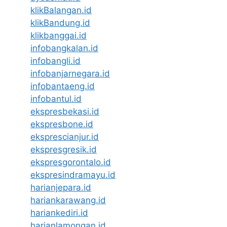
klikBalangan.id
klikBandung.id
klikbanggai.id
infobangkalan.id
infobangli.id
infobanjarnegara.id
infobantaeng.id
infobantul.id
ekspresbekasi.id
ekspresbone.id
eksprescianjur.id
ekspresgresik.id
ekspresgorontalo.id
ekspresindramayu.id
harianjepara.id
hariankarawang.id
hariankediri.id
harianlamongan.id