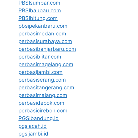
PBSIsumbar.com
PBSIbaubau.com
PBSIbitung.com
pbsipekanbaru.com
perbasimedan.com
perbasisurabaya.com
perbasibanjarbaru.com
perbasiblitar.com
perbasimagelang.com
perbasijambi.com
perbasiserang.com
perbasitangerang.com
perbasimalang.com
perbasidepok.com
perbasicirebon.com
PGSIbandung.id
pgsiaceh.id
pgsijambi.id