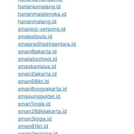
harianlumajang.id
harianmajalengka.id
harianmalang.id
smanics-serpong.id
smakstlouis.id
smapraditadirgantara.id
sman8jakarta.id
smalabschool.id
smaskanisius.id
sman2jakarta.id
sman68jkt.id
sman8yogyakarta.id
smasungguldel.id
sman1jogja.id
sman28dkijakarta.id
sman3jogja.id
sman81jkt.id
sman2malang.id