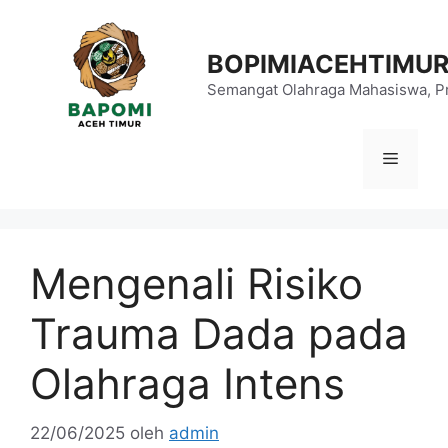
Langsung
ke
BOPIMIACEHTIMU
isi
Semangat Olahraga Mahasiswa, Pr
Menu
Mengenali Risiko
Trauma Dada pada
Olahraga Intens
22/06/2025
oleh
admin