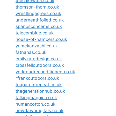
thecakewala.co.uk
thomson-thorn.co.uk
wrestlingagrees.co.uk
underneathfoiled.co.uk
spanosconcerns.co.uk
telecomblue.co.uk
house-of-hampers.co.uk
yumekanzashi.co.uk
fatnanas.co.uk
emilykatedesign.co.uk
crossfelloutdoors.co.uk
yorkroadreconditioned.co.uk
rfrankoutdoors.co.uk
teaparentrepeat.co.uk
thegenerationhub.co.uk
talkingmagpie.co.uk
humancotton.co.uk
newdawndigitals.co.uk