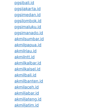
pgsibali.id
pgsijakarta.id
pgsimedan.id
pgsilombok.id
pgsimaluku.id
pgsimanado.id
akmilsumbar.id
akmilpapua.id
akmilriau.id
akmilntt.id
akmilkalbar.id
akmilkalsel.id
akmilbali.id
akmilbanten.id
akmilaceh.id
akmiljabar.id
akmiljateng.id
akmiljatim.id