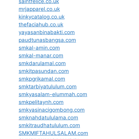
saintfelice.co.uk
mrjapparel.co.uk
kinkycatalog.co.uk
thefaciahub.co.uk
yayasanbinabakti.com
paudtunasbangsa.com
smkal-amin.com
smkal-manar.com
smkdarulamal.com
smkitpasundan.com
smkpgrikamal.com
smktarbiyatululum.com
smkyasalam-elummah.com
smkpelitaynh.com
smkyasinacigombong.com
smknahdatululama.com
smkitraudhatululum.com
SMKMIFTAHULSALAM.com