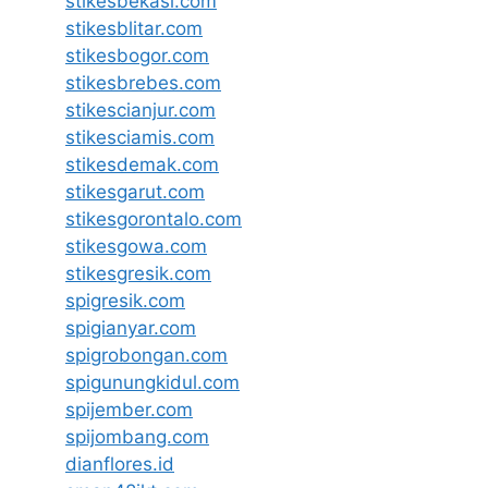
stikesbekasi.com
stikesblitar.com
stikesbogor.com
stikesbrebes.com
stikescianjur.com
stikesciamis.com
stikesdemak.com
stikesgarut.com
stikesgorontalo.com
stikesgowa.com
stikesgresik.com
spigresik.com
spigianyar.com
spigrobongan.com
spigunungkidul.com
spijember.com
spijombang.com
dianflores.id