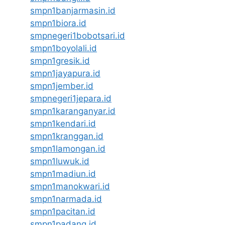
smpn1banjarmasin.id
smpn1biora.id
smpnegeri1bobotsari.id
smpn1boyolali.id
smpn1gresik.id
smpn1jayapura.id
smpn1jember.id
smpnegeri1jepara.id
smpn1karanganyar.id
smpn1kendari.id
smpn1kranggan.id
smpn1lamongan.id
smpn1luwuk.id
smpn1madiun.id
smpn1manokwari.id
smpn1narmada.id
smpn1pacitan.id
smpn1padang.id