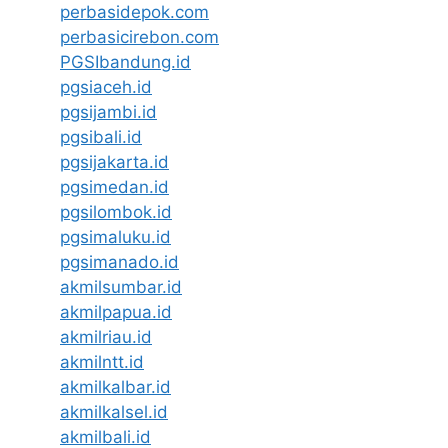
perbasidepok.com
perbasicirebon.com
PGSIbandung.id
pgsiaceh.id
pgsijambi.id
pgsibali.id
pgsijakarta.id
pgsimedan.id
pgsilombok.id
pgsimaluku.id
pgsimanado.id
akmilsumbar.id
akmilpapua.id
akmilriau.id
akmilntt.id
akmilkalbar.id
akmilkalsel.id
akmilbali.id