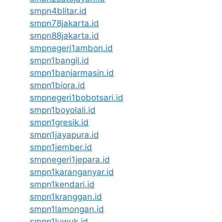
smpn4blitar.id
smpn78jakarta.id
smpn88jakarta.id
smpnegeri1ambon.id
smpn1bangil.id
smpn1banjarmasin.id
smpn1biora.id
smpnegeri1bobotsari.id
smpn1boyolali.id
smpn1gresik.id
smpn1jayapura.id
smpn1jember.id
smpnegeri1jepara.id
smpn1karanganyar.id
smpn1kendari.id
smpn1kranggan.id
smpn1lamongan.id
smpn1luwuk.id