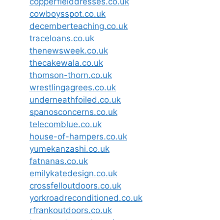
copperfielddresses.co.uk
cowboysspot.co.uk
decemberteaching.co.uk
traceloans.co.uk
thenewsweek.co.uk
thecakewala.co.uk
thomson-thorn.co.uk
wrestlingagrees.co.uk
underneathfoiled.co.uk
spanosconcerns.co.uk
telecomblue.co.uk
house-of-hampers.co.uk
yumekanzashi.co.uk
fatnanas.co.uk
emilykatedesign.co.uk
crossfelloutdoors.co.uk
yorkroadreconditioned.co.uk
rfrankoutdoors.co.uk