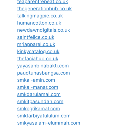
teaparentrepeat.co.uk
thegenerationhub.co.uk
talkingmagpie.co.uk
humancotton.co.uk
newdawndigitals.co.uk
saintfelice.co.uk
mrjapparel.co.uk
kinkycatalog.co.uk
thefaciahub.co.uk
yayasanbinabakti.com
paudtunasbangsa.com
smkal-amin.com
smkal-manar.com
smkdarulamal.com
smkitpasundan.com
smkpgrikamal.com
smktarbiyatululum.com
smkyasalam-elummah.com