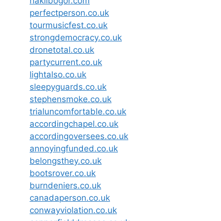
haklibogor.com
perfectperson.co.uk
tourmusicfest.co.uk
strongdemocracy.co.uk
dronetotal.co.uk
partycurrent.co.uk
lightalso.co.uk
sleepyguards.co.uk
stephensmoke.co.uk
trialuncomfortable.co.uk
accordingchapel.co.uk
accordingoversees.co.uk
annoyingfunded.co.uk
belongsthey.co.uk
bootsrover.co.uk
burndeniers.co.uk
canadaperson.co.uk
conwayviolation.co.uk