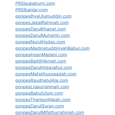
PRSIsukabumi.com
PRSIbanjar.com
ponpesIhyaUlumuddin.com
ponpesJabalRahmah.com
ponpesDarulKhairat.com
ponpesDarulMuhsinin.com
ponpesNurulHudas.com
ponpesMadinatuddiniyahBabul.com
ponpesInsanMadani.com
ponpesBaitilHikmah.com
ponpesDarulHidayahul.com
ponpesMafatihussaadah.com
ponpesRaudhatulAla.com
ponpesLiqaurrahmah.com
ponpesBabulUlum.com
ponpesThariqunNajah.com
ponpesDarulQuran.com
ponpesDarulMifathurrahmah.com