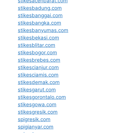
stikesacehbarat.com
stikesbadung.com
stikesbanggai.com
stikesbangka.com
stikesbanyumas.com
stikesbekasi.com
stikesblitar.com
stikesbogor.com
stikesbrebes.com
stikescianjur.com
stikesciamis.com
stikesdemak.com
stikesgarut.com
stikesgorontalo.com
stikesgowa.com
stikesgresik.com
spigresik.com
spigianyar.com