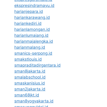
ekspresindramayu.id
harianjepara.id
hariankarawang.id
hariankediri.id
harianlamongan.id
harianlumajang.id
harianmajalengka.id
harianmalang.id
smanics-serpong.id
smakstlouis.id
smapraditadirgantara.id
sman8jakarta.id
smalabschool.id
smaskanisius.id
sman2jakarta.id
sman68jkt.id
sman8yogyakarta.id