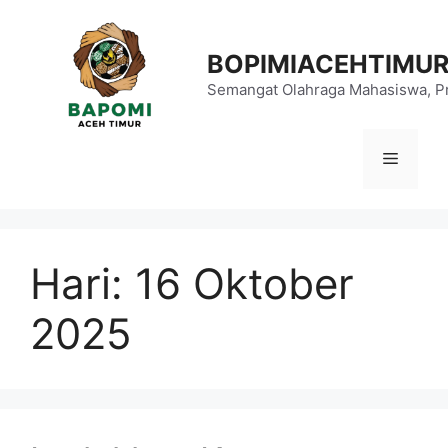
Langsung
ke
BOPIMIACEHTIMU
isi
Semangat Olahraga Mahasiswa, Pr
Menu
Hari:
16 Oktober
2025