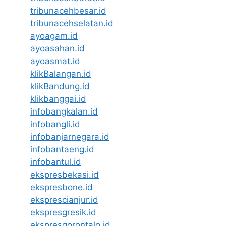
tribunacehbesar.id
tribunacehselatan.id
ayoagam.id
ayoasahan.id
ayoasmat.id
klikBalangan.id
klikBandung.id
klikbanggai.id
infobangkalan.id
infobangli.id
infobanjarnegara.id
infobantaeng.id
infobantul.id
ekspresbekasi.id
ekspresbone.id
eksprescianjur.id
ekspresgresik.id
ekspresgorontalo.id