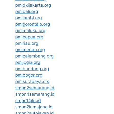
pmidkijakarta.org
pmibali.org
pmijambi.org
pmigorontalo.org
pmimaluku.org
pmipapua.org
pmiriau.org
pmimedan.org
pmipalembang.org
pmijogja.org
pmibandung.org
pmibogor.org
pmisurabaya.org
smpn2semarang.id
smpn4semarang.id
smpn14jkt.id
smpn2lumajang.id
smpn2sutojayan.id