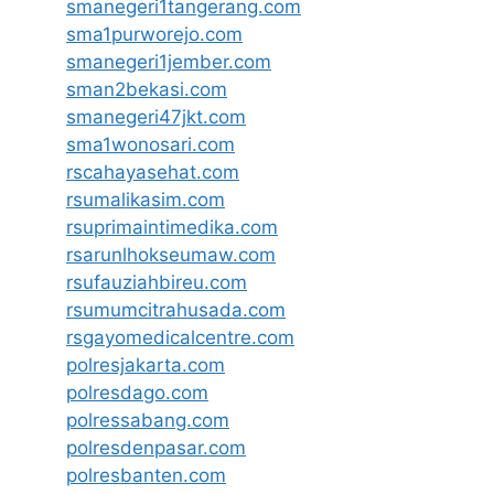
smanegeri1tangerang.com
sma1purworejo.com
smanegeri1jember.com
sman2bekasi.com
smanegeri47jkt.com
sma1wonosari.com
rscahayasehat.com
rsumalikasim.com
rsuprimaintimedika.com
rsarunlhokseumaw.com
rsufauziahbireu.com
rsumumcitrahusada.com
rsgayomedicalcentre.com
polresjakarta.com
polresdago.com
polressabang.com
polresdenpasar.com
polresbanten.com