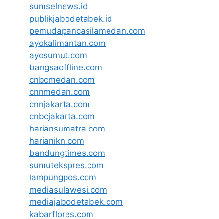
sumselnews.id
publikjabodetabek.id
pemudapancasilamedan.com
ayokalimantan.com
ayosumut.com
bangsaoffline.com
cnbcmedan.com
cnnmedan.com
cnnjakarta.com
cnbcjakarta.com
hariansumatra.com
harianikn.com
bandungtimes.com
sumutekspres.com
lampungpos.com
mediasulawesi.com
mediajabodetabek.com
kabarflores.com