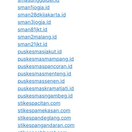
smasungguldel.id
sman1jogja.id
sman28dkijakarta.id
sman3jogja.id
sman81jkt.id
sman2malang.id
sman21jkt.id
puskesmasjakut.id
puskesmasmampang.id
puskesmaspancoran.id
puskesmasmenteng.id
puskesmassenen.id
puskesmaskramatjati.id
puskesmasngambeg.id
stikespacitan.com
stikespamekasan.com
stikespandeglang.com
stikespangandaran.com