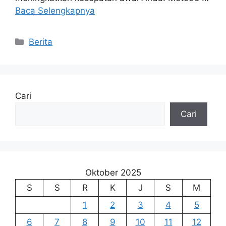
Baca Selengkapnya
Kategori
Berita
Cari
Cari
Oktober 2025
S
S
R
K
J
S
M
1
2
3
4
5
6
7
8
9
10
11
12