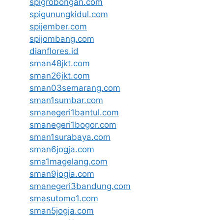
spigrobongan.com
spigunungkidul.com
spijember.com
spijombang.com
dianflores.id
sman48jkt.com
sman26jkt.com
sman03semarang.com
sman1sumbar.com
smanegeri1bantul.com
smanegeri1bogor.com
sman1surabaya.com
sman6jogja.com
sma1magelang.com
sman9jogja.com
smanegeri3bandung.com
smasutomo1.com
sman5jogja.com