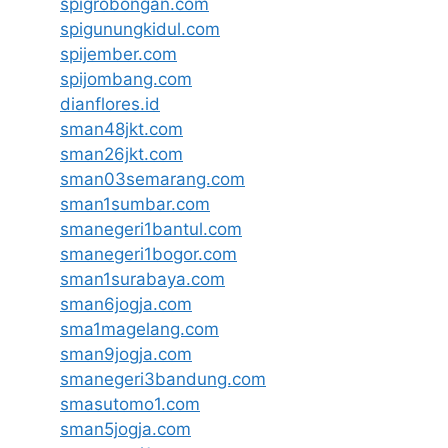
spigrobongan.com
spigunungkidul.com
spijember.com
spijombang.com
dianflores.id
sman48jkt.com
sman26jkt.com
sman03semarang.com
sman1sumbar.com
smanegeri1bantul.com
smanegeri1bogor.com
sman1surabaya.com
sman6jogja.com
sma1magelang.com
sman9jogja.com
smanegeri3bandung.com
smasutomo1.com
sman5jogja.com