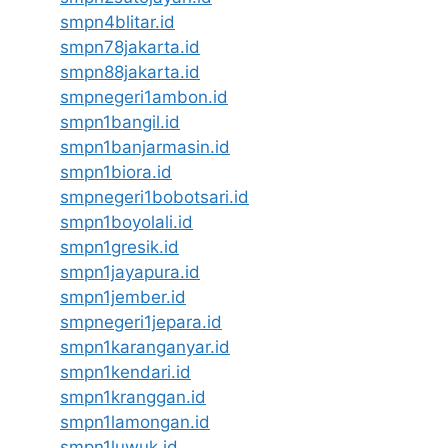
smpn4blitar.id
smpn78jakarta.id
smpn88jakarta.id
smpnegeri1ambon.id
smpn1bangil.id
smpn1banjarmasin.id
smpn1biora.id
smpnegeri1bobotsari.id
smpn1boyolali.id
smpn1gresik.id
smpn1jayapura.id
smpn1jember.id
smpnegeri1jepara.id
smpn1karanganyar.id
smpn1kendari.id
smpn1kranggan.id
smpn1lamongan.id
smpn1luwuk.id