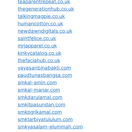
teaparentrepeat.co.uk
thegenerationhub.co.uk
talkingmagpie.co.uk
humancotton.co.uk
newdawndigitals.co.uk
saintfelice.co.uk
mrjapparel.co.uk
kinkycatalog.co.uk
thefaciahub.co.uk
yayasanbinabakti.com
paudtunasbangsa.com
smkal-amin.com
smkal-manar.com
smkdarulamal.com
smkitpasundan.com
smkpgrikamal.com
smktarbiyatululum.com
smkyasalam-elummah.com