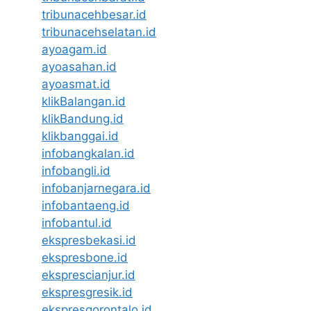
tribunacehbesar.id
tribunacehselatan.id
ayoagam.id
ayoasahan.id
ayoasmat.id
klikBalangan.id
klikBandung.id
klikbanggai.id
infobangkalan.id
infobangli.id
infobanjarnegara.id
infobantaeng.id
infobantul.id
ekspresbekasi.id
ekspresbone.id
eksprescianjur.id
ekspresgresik.id
ekspresgorontalo.id