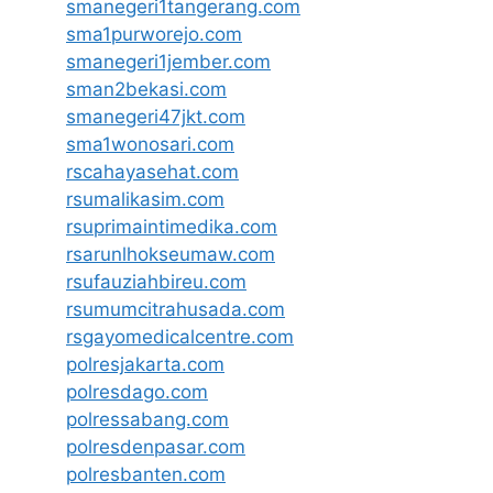
smanegeri1tangerang.com
sma1purworejo.com
smanegeri1jember.com
sman2bekasi.com
smanegeri47jkt.com
sma1wonosari.com
rscahayasehat.com
rsumalikasim.com
rsuprimaintimedika.com
rsarunlhokseumaw.com
rsufauziahbireu.com
rsumumcitrahusada.com
rsgayomedicalcentre.com
polresjakarta.com
polresdago.com
polressabang.com
polresdenpasar.com
polresbanten.com