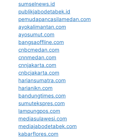
sumselnews.id
publikjabodetabek.id
pemudapancasilamedan.com
ayokalimantan.com
ayosumut.com
bangsaoffline.com
cnbcmedan.com
cnnmedan.com
cnnjakarta.com
cnbcjakarta.com
hariansumatra.com
harianikn.com
bandungtimes.com
sumutekspres.com
lampungpos.com
mediasulawesi.com
mediajabodetabek.com
kabarflores.com