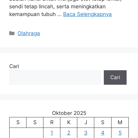
sendi tetap lincah, serta meningkatkan
kemampuan tubuh …
Baca Selengkapnya
Kategori
Olahraga
Cari
Cari
Oktober 2025
S
S
R
K
J
S
M
1
2
3
4
5