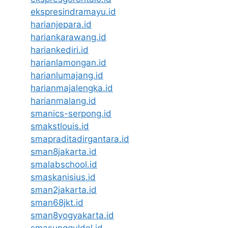
ekspresindramayu.id
harianjepara.id
hariankarawang.id
hariankediri.id
harianlamongan.id
harianlumajang.id
harianmajalengka.id
harianmalang.id
smanics-serpong.id
smakstlouis.id
smapraditadirgantara.id
sman8jakarta.id
smalabschool.id
smaskanisius.id
sman2jakarta.id
sman68jkt.id
sman8yogyakarta.id