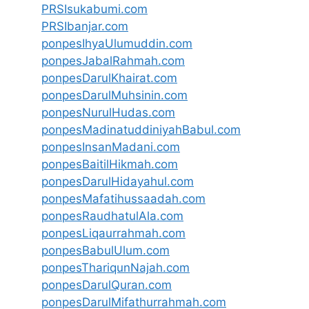
PRSIsukabumi.com
PRSIbanjar.com
ponpesIhyaUlumuddin.com
ponpesJabalRahmah.com
ponpesDarulKhairat.com
ponpesDarulMuhsinin.com
ponpesNurulHudas.com
ponpesMadinatuddiniyahBabul.com
ponpesInsanMadani.com
ponpesBaitilHikmah.com
ponpesDarulHidayahul.com
ponpesMafatihussaadah.com
ponpesRaudhatulAla.com
ponpesLiqaurrahmah.com
ponpesBabulUlum.com
ponpesThariqunNajah.com
ponpesDarulQuran.com
ponpesDarulMifathurrahmah.com