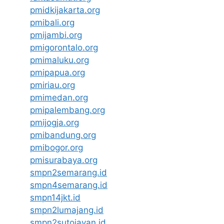
pmidkijakarta.org
pmibali.org
pmijambi.org
pmigorontalo.org
pmimaluku.org
pmipapua.org
pmiriau.org
pmimedan.org
pmipalembang.org
pmijogja.org
pmibandung.org
pmibogor.org
pmisurabaya.org
smpn2semarang.id
smpn4semarang.id
smpn14jkt.id
smpn2lumajang.id
smpn2sutojayan.id