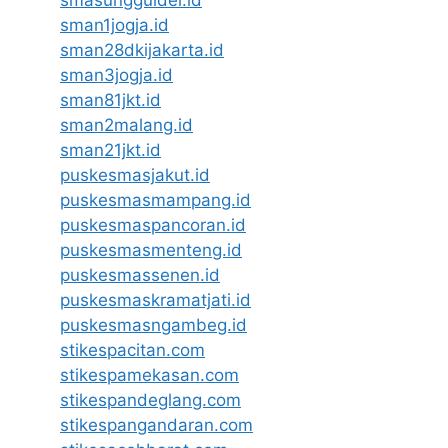
smasungguldel.id
sman1jogja.id
sman28dkijakarta.id
sman3jogja.id
sman81jkt.id
sman2malang.id
sman21jkt.id
puskesmasjakut.id
puskesmasmampang.id
puskesmaspancoran.id
puskesmasmenteng.id
puskesmassenen.id
puskesmaskramatjati.id
puskesmasngambeg.id
stikespacitan.com
stikespamekasan.com
stikespandeglang.com
stikespangandaran.com