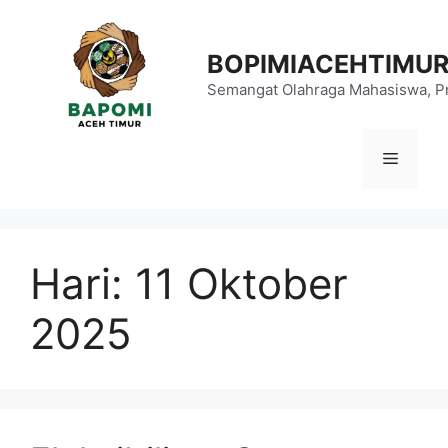
Langsung
ke
BOPIMIACEHTIMU
isi
Semangat Olahraga Mahasiswa, Pr
Menu
Hari:
11 Oktober
2025