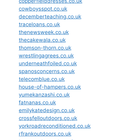
copperfielddresses.co.uk
cowboysspot.co.uk
decemberteaching.co.uk
traceloans.co.uk
thenewsweek.co.uk
thecakewala.co.uk
thomson-thorn.co.uk
wrestlingagrees.co.uk
underneathfoiled.co.uk
spanosconcerns.co.uk
telecomblue.co.uk
house-of-hampers.co.uk
yumekanzashi.co.uk
fatnanas.co.uk
emilykatedesign.co.uk
crossfelloutdoors.co.uk
yorkroadreconditioned.co.uk
rfrankoutdoors.co.uk