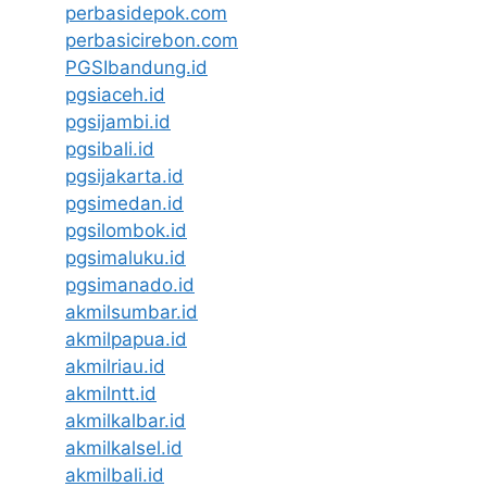
perbasidepok.com
perbasicirebon.com
PGSIbandung.id
pgsiaceh.id
pgsijambi.id
pgsibali.id
pgsijakarta.id
pgsimedan.id
pgsilombok.id
pgsimaluku.id
pgsimanado.id
akmilsumbar.id
akmilpapua.id
akmilriau.id
akmilntt.id
akmilkalbar.id
akmilkalsel.id
akmilbali.id