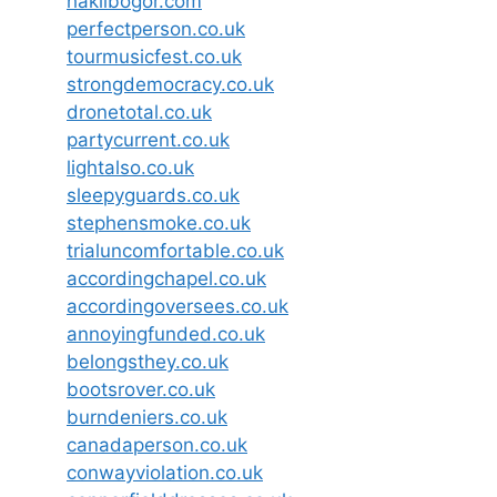
haklibogor.com
perfectperson.co.uk
tourmusicfest.co.uk
strongdemocracy.co.uk
dronetotal.co.uk
partycurrent.co.uk
lightalso.co.uk
sleepyguards.co.uk
stephensmoke.co.uk
trialuncomfortable.co.uk
accordingchapel.co.uk
accordingoversees.co.uk
annoyingfunded.co.uk
belongsthey.co.uk
bootsrover.co.uk
burndeniers.co.uk
canadaperson.co.uk
conwayviolation.co.uk