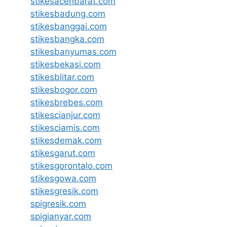
stikesacehbarat.com
stikesbadung.com
stikesbanggai.com
stikesbangka.com
stikesbanyumas.com
stikesbekasi.com
stikesblitar.com
stikesbogor.com
stikesbrebes.com
stikescianjur.com
stikesciamis.com
stikesdemak.com
stikesgarut.com
stikesgorontalo.com
stikesgowa.com
stikesgresik.com
spigresik.com
spigianyar.com