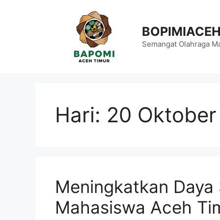
Langsung
ke
BOPIMIACE
isi
Semangat Olahraga Ma
Hari:
20 Oktober
Meningkatkan Daya 
Mahasiswa Aceh Ti