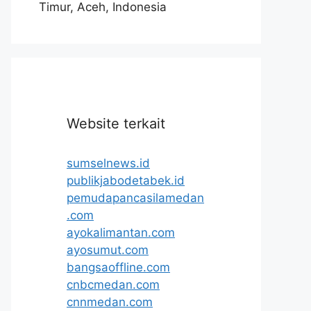
Timur, Aceh, Indonesia
Website terkait
sumselnews.id
publikjabodetabek.id
pemudapancasilamedan
.com
ayokalimantan.com
ayosumut.com
bangsaoffline.com
cnbcmedan.com
cnnmedan.com