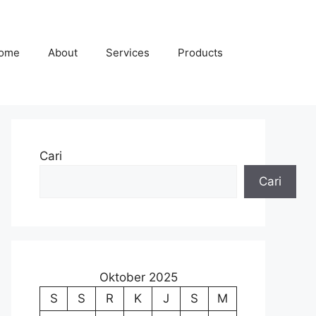
ome
About
Services
Products
Cari
Cari
Oktober 2025
S
S
R
K
J
S
M