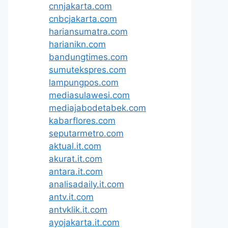
cnnjakarta.com
cnbcjakarta.com
hariansumatra.com
harianikn.com
bandungtimes.com
sumutekspres.com
lampungpos.com
mediasulawesi.com
mediajabodetabek.com
kabarflores.com
seputarmetro.com
aktual.it.com
akurat.it.com
antara.it.com
analisadaily.it.com
antv.it.com
antvklik.it.com
ayojakarta.it.com