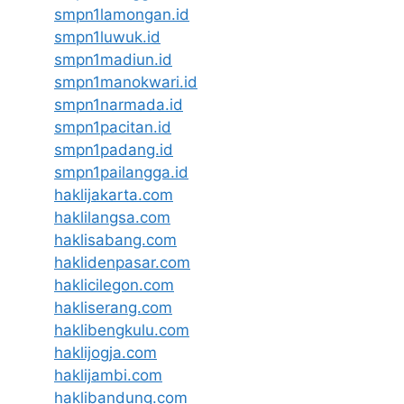
smpn1lamongan.id
smpn1luwuk.id
smpn1madiun.id
smpn1manokwari.id
smpn1narmada.id
smpn1pacitan.id
smpn1padang.id
smpn1pailangga.id
haklijakarta.com
haklilangsa.com
haklisabang.com
haklidenpasar.com
haklicilegon.com
hakliserang.com
haklibengkulu.com
haklijogja.com
haklijambi.com
haklibandung.com