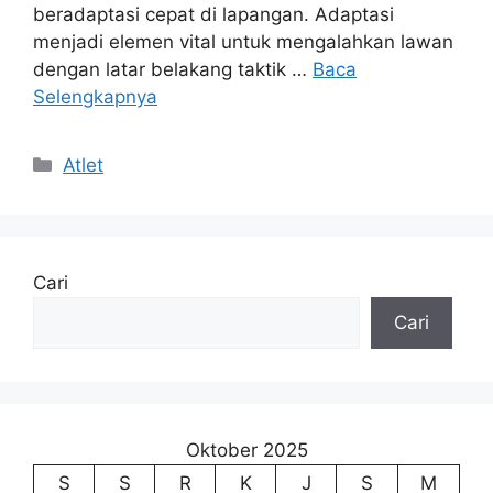
beradaptasi cepat di lapangan. Adaptasi
menjadi elemen vital untuk mengalahkan lawan
dengan latar belakang taktik …
Baca
Selengkapnya
Kategori
Atlet
Cari
Cari
Oktober 2025
S
S
R
K
J
S
M