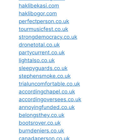
haklibekasi.com
haklibogor.com
perfectperson.co.uk
tourmusicfest.co.uk
strongdemocracy.co.uk
dronetotal.co.uk
partycurrent.co.uk
lightalso.co.uk
sleepyguards.co.uk
stephensmoke.co.uk
trialuncomfortable.co.uk
accordingchapel.co.uk
accordingoversees.co.uk
annoyingfunded.co.uk
belongsthey.co.uk
bootsrover.co.uk
burndeniers.co.uk
canadaperson.co.uk