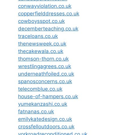
conwayviolation.co.uk
copperfielddresses.co.uk
cowboysspot.co.uk
decemberteaching.co.uk
traceloans.co.uk
thenewsweek.co.uk
thecakewala.co.uk
thomson-thorn.co.uk
wrestlingagrees.co.uk
underneathfoiled.co.uk
spanosconcerns.co.uk
telecomblue.co.uk
house-of-hampers.co.uk
yumekanzashi.co.uk
fatnanas.co.uk
emilykatedesign.co.uk
crossfelloutdoors.co.uk
yorkroadreconditioned.co.uk