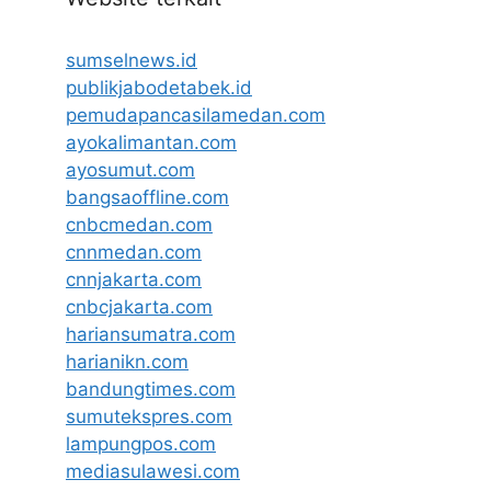
sumselnews.id
publikjabodetabek.id
pemudapancasilamedan.com
ayokalimantan.com
ayosumut.com
bangsaoffline.com
cnbcmedan.com
cnnmedan.com
cnnjakarta.com
cnbcjakarta.com
hariansumatra.com
harianikn.com
bandungtimes.com
sumutekspres.com
lampungpos.com
mediasulawesi.com