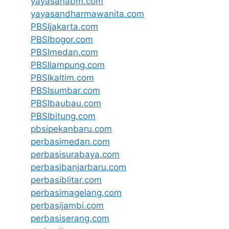
yayasanabm.com
yayasandharmawanita.com
PBSIjakarta.com
PBSIbogor.com
PBSImedan.com
PBSIlampung.com
PBSIkaltim.com
PBSIsumbar.com
PBSIbaubau.com
PBSIbitung.com
pbsipekanbaru.com
perbasimedan.com
perbasisurabaya.com
perbasibanjarbaru.com
perbasiblitar.com
perbasimagelang.com
perbasijambi.com
perbasiserang.com