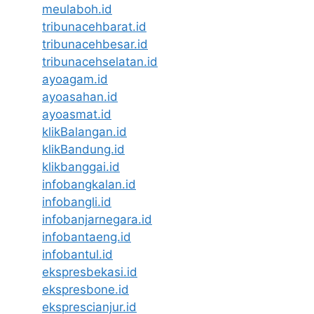
meulaboh.id
tribunacehbarat.id
tribunacehbesar.id
tribunacehselatan.id
ayoagam.id
ayoasahan.id
ayoasmat.id
klikBalangan.id
klikBandung.id
klikbanggai.id
infobangkalan.id
infobangli.id
infobanjarnegara.id
infobantaeng.id
infobantul.id
ekspresbekasi.id
ekspresbone.id
eksprescianjur.id