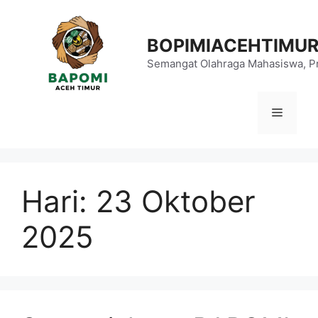
Langsung
ke
BOPIMIACEHTIMU
isi
Semangat Olahraga Mahasiswa, Pr
Menu
Hari:
23 Oktober
2025