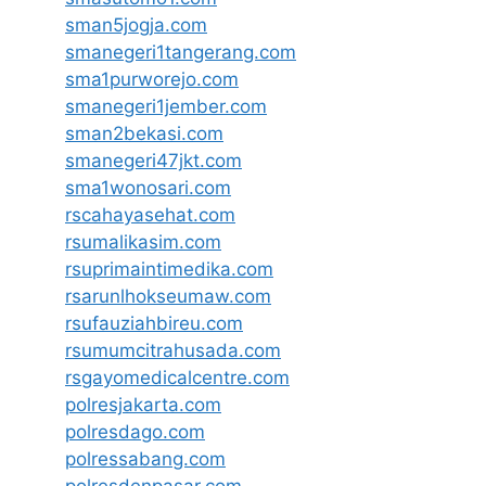
sman5jogja.com
smanegeri1tangerang.com
sma1purworejo.com
smanegeri1jember.com
sman2bekasi.com
smanegeri47jkt.com
sma1wonosari.com
rscahayasehat.com
rsumalikasim.com
rsuprimaintimedika.com
rsarunlhokseumaw.com
rsufauziahbireu.com
rsumumcitrahusada.com
rsgayomedicalcentre.com
polresjakarta.com
polresdago.com
polressabang.com