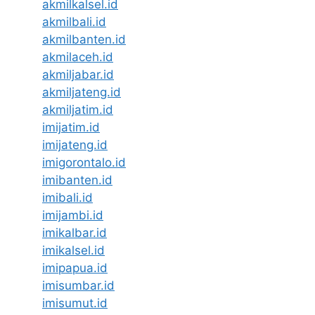
akmilkalsel.id
akmilbali.id
akmilbanten.id
akmilaceh.id
akmiljabar.id
akmiljateng.id
akmiljatim.id
imijatim.id
imijateng.id
imigorontalo.id
imibanten.id
imibali.id
imijambi.id
imikalbar.id
imikalsel.id
imipapua.id
imisumbar.id
imisumut.id