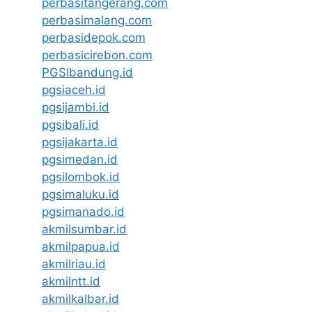
perbasitangerang.com
perbasimalang.com
perbasidepok.com
perbasicirebon.com
PGSIbandung.id
pgsiaceh.id
pgsijambi.id
pgsibali.id
pgsijakarta.id
pgsimedan.id
pgsilombok.id
pgsimaluku.id
pgsimanado.id
akmilsumbar.id
akmilpapua.id
akmilriau.id
akmilntt.id
akmilkalbar.id