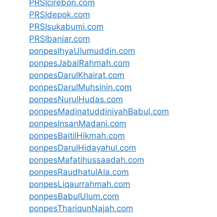
PRSIcirebon.com
PRSIdepok.com
PRSIsukabumi.com
PRSIbanjar.com
ponpesIhyaUlumuddin.com
ponpesJabalRahmah.com
ponpesDarulKhairat.com
ponpesDarulMuhsinin.com
ponpesNurulHudas.com
ponpesMadinatuddiniyahBabul.com
ponpesInsanMadani.com
ponpesBaitilHikmah.com
ponpesDarulHidayahul.com
ponpesMafatihussaadah.com
ponpesRaudhatulAla.com
ponpesLiqaurrahmah.com
ponpesBabulUlum.com
ponpesThariqunNajah.com