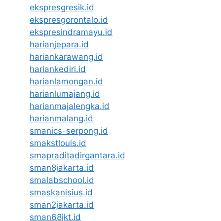
ekspresgresik.id
ekspresgorontalo.id
ekspresindramayu.id
harianjepara.id
hariankarawang.id
hariankediri.id
harianlamongan.id
harianlumajang.id
harianmajalengka.id
harianmalang.id
smanics-serpong.id
smakstlouis.id
smapraditadirgantara.id
sman8jakarta.id
smalabschool.id
smaskanisius.id
sman2jakarta.id
sman68jkt.id