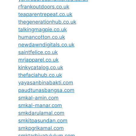
rfrankoutdoors.co.uk
teaparentrepeat.co.uk
thegenerationhub.co.uk
talkingmagpie.co.uk
humancotton.co.uk
newdawndigitals.co.uk
saintfelice.co.uk
mrjapparel.co.uk
kinkycatalog.co.uk
thefaciahub.co.uk
yayasanbinabakti.com
paudtunasbangsa.com
smkal-amin.com
smkal-manar.com
smkdarulamal.com
smkitpasundan.com
smkpgrikamal.com
smktarbiyatululum.com