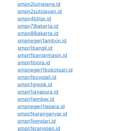
smpn2lumajang.id
smpn2sutojayan.id
smpn4blitar.id
smpn78jakarta.id
smpn88jakarta.id
smpnegeri1ambon.id
smpn1bangil.id
smpn1banjarmasin.id
smpn1biora.id
smpnegeri1bobotsari.id
smpn1boyolali.id
smpn1gresik.id
smpn1jayapura.id
smpn1jember.id
smpnegeri1jepara.id
smpn1karanganyar.id
smpn1kendari.id
smpn1kranggan.id