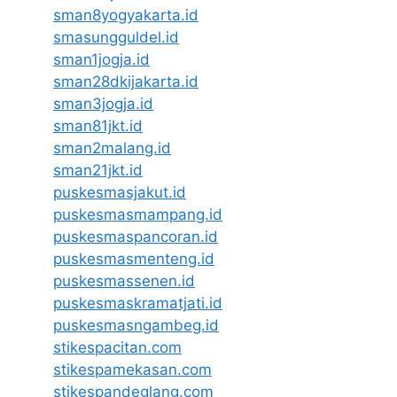
sman8yogyakarta.id
smasungguldel.id
sman1jogja.id
sman28dkijakarta.id
sman3jogja.id
sman81jkt.id
sman2malang.id
sman21jkt.id
puskesmasjakut.id
puskesmasmampang.id
puskesmaspancoran.id
puskesmasmenteng.id
puskesmassenen.id
puskesmaskramatjati.id
puskesmasngambeg.id
stikespacitan.com
stikespamekasan.com
stikespandeglang.com