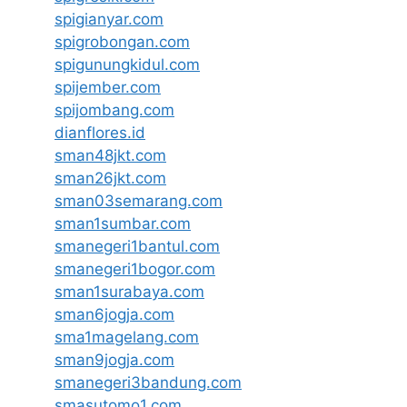
spigianyar.com
spigrobongan.com
spigunungkidul.com
spijember.com
spijombang.com
dianflores.id
sman48jkt.com
sman26jkt.com
sman03semarang.com
sman1sumbar.com
smanegeri1bantul.com
smanegeri1bogor.com
sman1surabaya.com
sman6jogja.com
sma1magelang.com
sman9jogja.com
smanegeri3bandung.com
smasutomo1.com