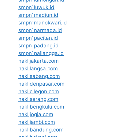
smpn1luwuk.id
smpn1madiun.id
smpn1manokwari.id
smpn1narmada.id
smpn1pacitan.id
smpn1padang.id
smpn1pailangga.id
haklijakarta.com
haklilangsa.com
haklisabang.com
haklidenpasar.com
haklicilegon.com
hakliserang.com
haklibengkulu.com
haklijogja.com
haklijambi.com
haklibandung.com