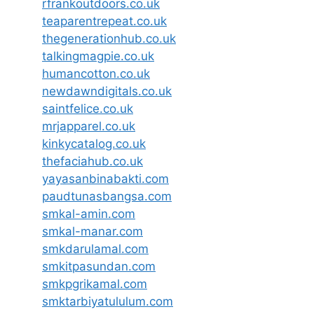
rfrankoutdoors.co.uk
teaparentrepeat.co.uk
thegenerationhub.co.uk
talkingmagpie.co.uk
humancotton.co.uk
newdawndigitals.co.uk
saintfelice.co.uk
mrjapparel.co.uk
kinkycatalog.co.uk
thefaciahub.co.uk
yayasanbinabakti.com
paudtunasbangsa.com
smkal-amin.com
smkal-manar.com
smkdarulamal.com
smkitpasundan.com
smkpgrikamal.com
smktarbiyatululum.com