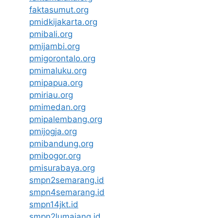
faktasumut.org
pmidkijakarta.org
pmibali.org
pmijambi.org
pmigorontalo.org
pmimaluku.org
pmipapua.org
pmiriau.org
pmimedan.org
pmipalembang.org
pmijogja.org
pmibandung.org
pmibogor.org
pmisurabaya.org
smpn2semarang.id
smpn4semarang.id
smpn14jkt.id
smpn2lumajang.id