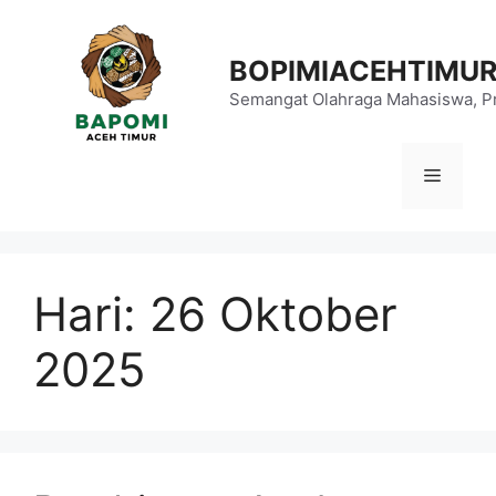
Langsung
ke
BOPIMIACEHTIMU
isi
Semangat Olahraga Mahasiswa, Pr
Menu
Hari:
26 Oktober
2025