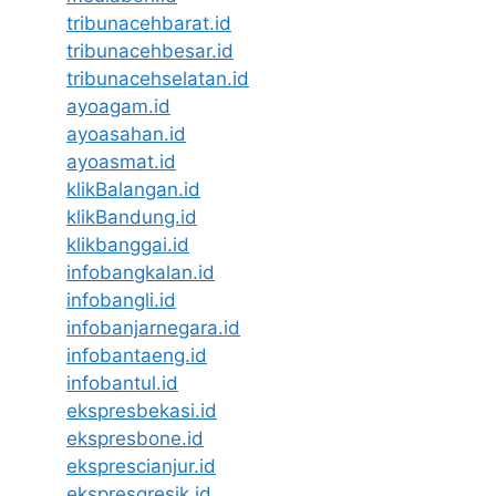
tribunacehbarat.id
tribunacehbesar.id
tribunacehselatan.id
ayoagam.id
ayoasahan.id
ayoasmat.id
klikBalangan.id
klikBandung.id
klikbanggai.id
infobangkalan.id
infobangli.id
infobanjarnegara.id
infobantaeng.id
infobantul.id
ekspresbekasi.id
ekspresbone.id
eksprescianjur.id
ekspresgresik.id