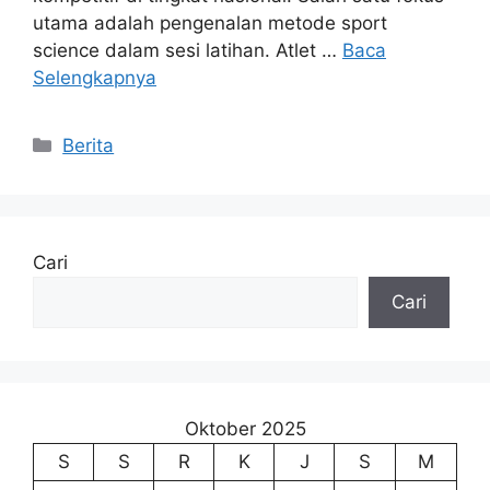
utama adalah pengenalan metode sport
science dalam sesi latihan. Atlet …
Baca
Selengkapnya
Kategori
Berita
Cari
Cari
Oktober 2025
S
S
R
K
J
S
M