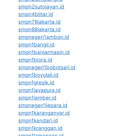
smpn2sutojayan.id
smpn4blitar.id
smpn78jakarta.id
smpn88jakarta.id
smpnegeri1ambon.id
smpn1bangil.id
smpn1banjarmasin.id
smpn1biora.id
smpnegeri1bobotsari.id
smpn1boyolali.id
smpn1gresik.id
smpn1jayapura.id
smpn1jember.id
smpnegeri1jepara.id
smpn1karanganyar.id
smpn1kendari.id
smpn1kranggan.id
smpn1lamongan.id