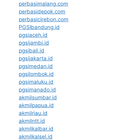
perbasimalang.com
perbasidepok.com
perbasicirebon.com
PGSIbandung.id
pgsiaceh.id
pgsijambi.id
pgsibali.id
pgsijakarta.id
pgsimedan.id
pgsilombok.id
pgsimaluku.id
pgsimanado.id
akmilsumbar.id
akmilpapua.id
akmilriau.id
akmilntt.id
akmilkalbar.id
akmilkalsel.id