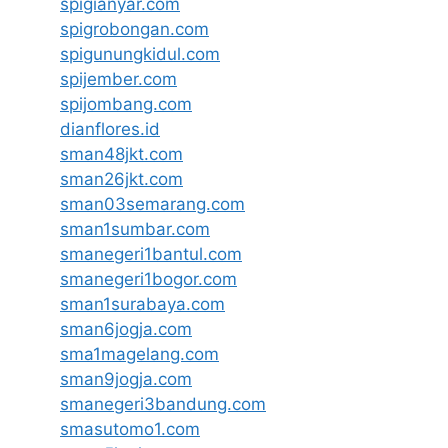
spigianyar.com
spigrobongan.com
spigunungkidul.com
spijember.com
spijombang.com
dianflores.id
sman48jkt.com
sman26jkt.com
sman03semarang.com
sman1sumbar.com
smanegeri1bantul.com
smanegeri1bogor.com
sman1surabaya.com
sman6jogja.com
sma1magelang.com
sman9jogja.com
smanegeri3bandung.com
smasutomo1.com