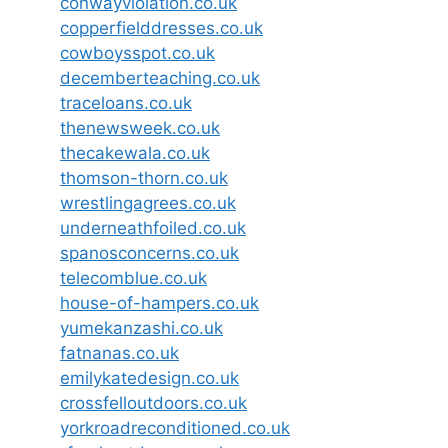
conwayviolation.co.uk
copperfielddresses.co.uk
cowboysspot.co.uk
decemberteaching.co.uk
traceloans.co.uk
thenewsweek.co.uk
thecakewala.co.uk
thomson-thorn.co.uk
wrestlingagrees.co.uk
underneathfoiled.co.uk
spanosconcerns.co.uk
telecomblue.co.uk
house-of-hampers.co.uk
yumekanzashi.co.uk
fatnanas.co.uk
emilykatedesign.co.uk
crossfelloutdoors.co.uk
yorkroadreconditioned.co.uk