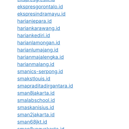
ekspresgorontalo.id
ekspresindramayu.id
harianjepara.id
hariankarawang.id
hariankediri.id
harianlamongan.id
harianlumajang.id
harianmajalengka.id
harianmalang.id
smanics-serpong.id
smakstlouis.id
smapraditadirgantara.id
sman8jakarta.id
smalabschool.id
smaskanisius.id
sman2jakarta.id
sman68jkt.id