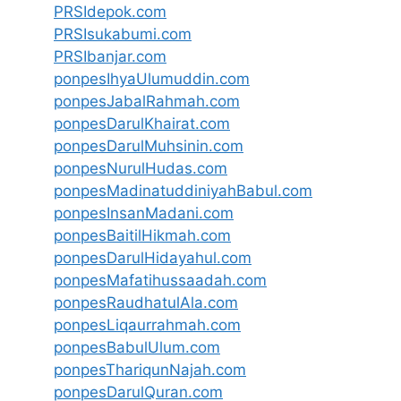
PRSIdepok.com
PRSIsukabumi.com
PRSIbanjar.com
ponpesIhyaUlumuddin.com
ponpesJabalRahmah.com
ponpesDarulKhairat.com
ponpesDarulMuhsinin.com
ponpesNurulHudas.com
ponpesMadinatuddiniyahBabul.com
ponpesInsanMadani.com
ponpesBaitilHikmah.com
ponpesDarulHidayahul.com
ponpesMafatihussaadah.com
ponpesRaudhatulAla.com
ponpesLiqaurrahmah.com
ponpesBabulUlum.com
ponpesThariqunNajah.com
ponpesDarulQuran.com