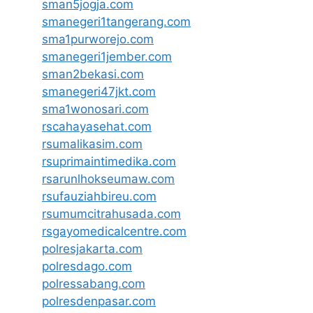
sman5jogja.com
smanegeri1tangerang.com
sma1purworejo.com
smanegeri1jember.com
sman2bekasi.com
smanegeri47jkt.com
sma1wonosari.com
rscahayasehat.com
rsumalikasim.com
rsuprimaintimedika.com
rsarunlhokseumaw.com
rsufauziahbireu.com
rsumumcitrahusada.com
rsgayomedicalcentre.com
polresjakarta.com
polresdago.com
polressabang.com
polresdenpasar.com