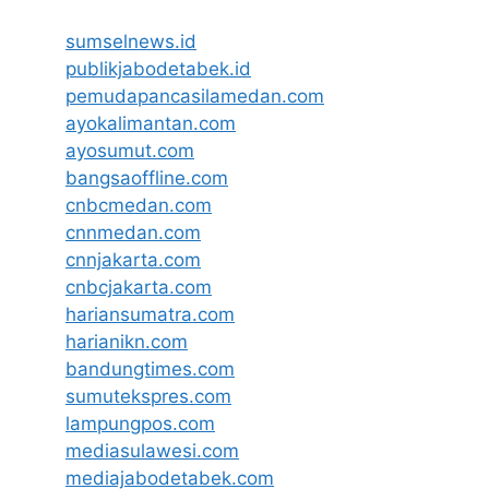
sumselnews.id
publikjabodetabek.id
pemudapancasilamedan.com
ayokalimantan.com
ayosumut.com
bangsaoffline.com
cnbcmedan.com
cnnmedan.com
cnnjakarta.com
cnbcjakarta.com
hariansumatra.com
harianikn.com
bandungtimes.com
sumutekspres.com
lampungpos.com
mediasulawesi.com
mediajabodetabek.com