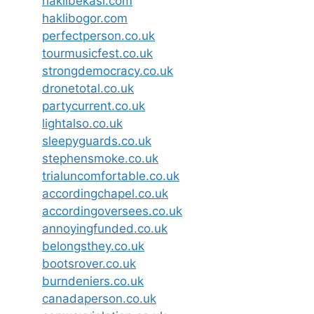
haklibekasi.com
haklibogor.com
perfectperson.co.uk
tourmusicfest.co.uk
strongdemocracy.co.uk
dronetotal.co.uk
partycurrent.co.uk
lightalso.co.uk
sleepyguards.co.uk
stephensmoke.co.uk
trialuncomfortable.co.uk
accordingchapel.co.uk
accordingoversees.co.uk
annoyingfunded.co.uk
belongsthey.co.uk
bootsrover.co.uk
burndeniers.co.uk
canadaperson.co.uk