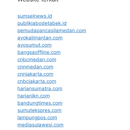
sumselnews.id
publikjabodetabek.id
pemudapancasilamedan.com
ayokalimantan.com
ayosumut.com
bangsaoffline.com
cnbcmedan.com
cnnmedan.com
cnnjakarta.com
cnbcjakarta.com
hariansumatra.com
harianikn.com
bandungtimes.com
sumutekspres.com
lampungpos.com
mediasulawesi.com