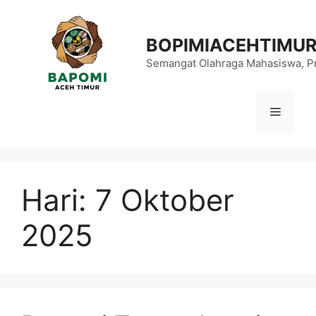
Langsung
ke
BOPIMIACEHTIMU
isi
Semangat Olahraga Mahasiswa, Pr
Menu
Hari:
7 Oktober
2025