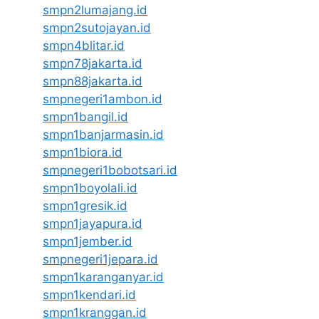
smpn2lumajang.id
smpn2sutojayan.id
smpn4blitar.id
smpn78jakarta.id
smpn88jakarta.id
smpnegeri1ambon.id
smpn1bangil.id
smpn1banjarmasin.id
smpn1biora.id
smpnegeri1bobotsari.id
smpn1boyolali.id
smpn1gresik.id
smpn1jayapura.id
smpn1jember.id
smpnegeri1jepara.id
smpn1karanganyar.id
smpn1kendari.id
smpn1kranggan.id