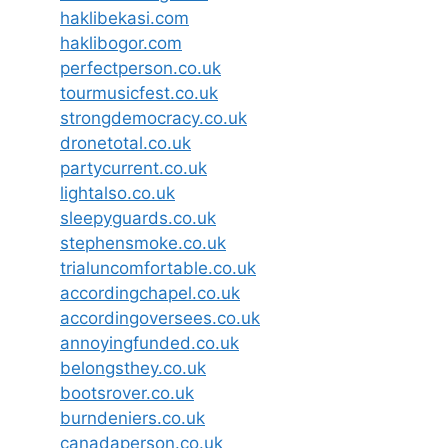
haklibekasi.com
haklibogor.com
perfectperson.co.uk
tourmusicfest.co.uk
strongdemocracy.co.uk
dronetotal.co.uk
partycurrent.co.uk
lightalso.co.uk
sleepyguards.co.uk
stephensmoke.co.uk
trialuncomfortable.co.uk
accordingchapel.co.uk
accordingoversees.co.uk
annoyingfunded.co.uk
belongsthey.co.uk
bootsrover.co.uk
burndeniers.co.uk
canadaperson.co.uk