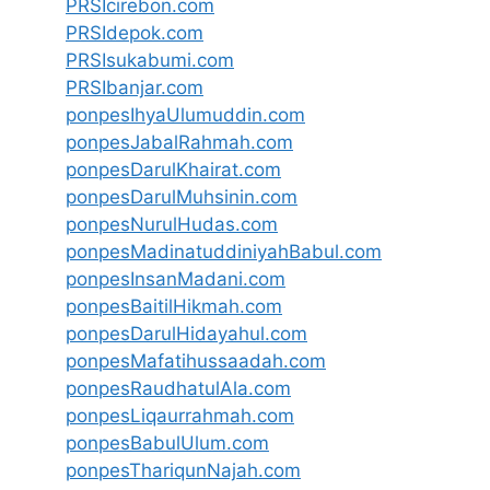
PRSIcirebon.com
PRSIdepok.com
PRSIsukabumi.com
PRSIbanjar.com
ponpesIhyaUlumuddin.com
ponpesJabalRahmah.com
ponpesDarulKhairat.com
ponpesDarulMuhsinin.com
ponpesNurulHudas.com
ponpesMadinatuddiniyahBabul.com
ponpesInsanMadani.com
ponpesBaitilHikmah.com
ponpesDarulHidayahul.com
ponpesMafatihussaadah.com
ponpesRaudhatulAla.com
ponpesLiqaurrahmah.com
ponpesBabulUlum.com
ponpesThariqunNajah.com