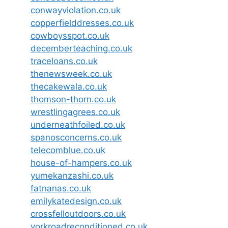
conwayviolation.co.uk
copperfielddresses.co.uk
cowboysspot.co.uk
decemberteaching.co.uk
traceloans.co.uk
thenewsweek.co.uk
thecakewala.co.uk
thomson-thorn.co.uk
wrestlingagrees.co.uk
underneathfoiled.co.uk
spanosconcerns.co.uk
telecomblue.co.uk
house-of-hampers.co.uk
yumekanzashi.co.uk
fatnanas.co.uk
emilykatedesign.co.uk
crossfelloutdoors.co.uk
yorkroadreconditioned.co.uk