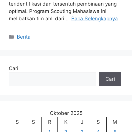
teridentifikasi dan tersentuh pembinaan yang
optimal. Program Scouting Mahasiswa ini
melibatkan tim ahli dari …
Baca Selengkapnya
Kategori
Berita
Cari
Cari
Oktober 2025
S
S
R
K
J
S
M
1
2
3
4
5