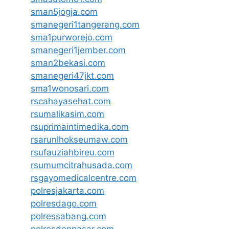
sman5jogja.com
smanegeri1tangerang.com
sma1purworejo.com
smanegeri1jember.com
sman2bekasi.com
smanegeri47jkt.com
sma1wonosari.com
rscahayasehat.com
rsumalikasim.com
rsuprimaintimedika.com
rsarunlhokseumaw.com
rsufauziahbireu.com
rsumumcitrahusada.com
rsgayomedicalcentre.com
polresjakarta.com
polresdago.com
polressabang.com