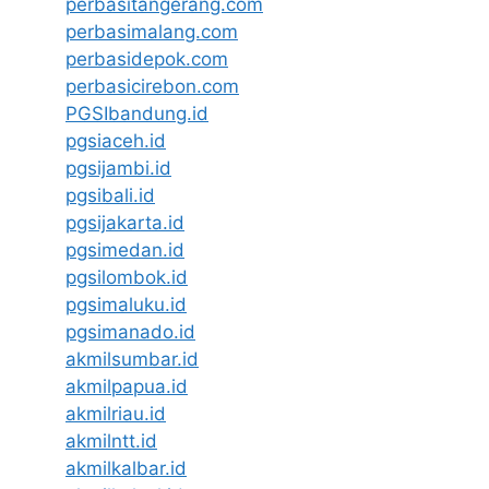
perbasitangerang.com
perbasimalang.com
perbasidepok.com
perbasicirebon.com
PGSIbandung.id
pgsiaceh.id
pgsijambi.id
pgsibali.id
pgsijakarta.id
pgsimedan.id
pgsilombok.id
pgsimaluku.id
pgsimanado.id
akmilsumbar.id
akmilpapua.id
akmilriau.id
akmilntt.id
akmilkalbar.id