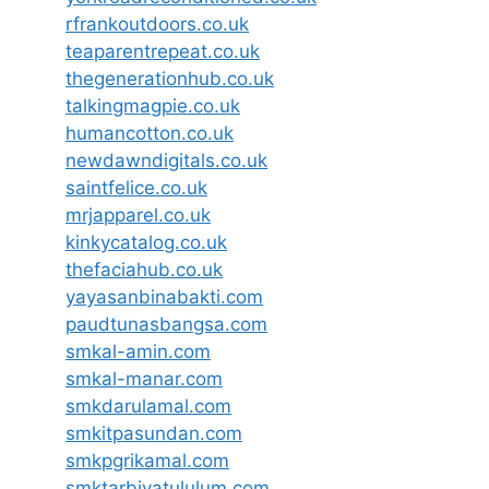
rfrankoutdoors.co.uk
teaparentrepeat.co.uk
thegenerationhub.co.uk
talkingmagpie.co.uk
humancotton.co.uk
newdawndigitals.co.uk
saintfelice.co.uk
mrjapparel.co.uk
kinkycatalog.co.uk
thefaciahub.co.uk
yayasanbinabakti.com
paudtunasbangsa.com
smkal-amin.com
smkal-manar.com
smkdarulamal.com
smkitpasundan.com
smkpgrikamal.com
smktarbiyatululum.com