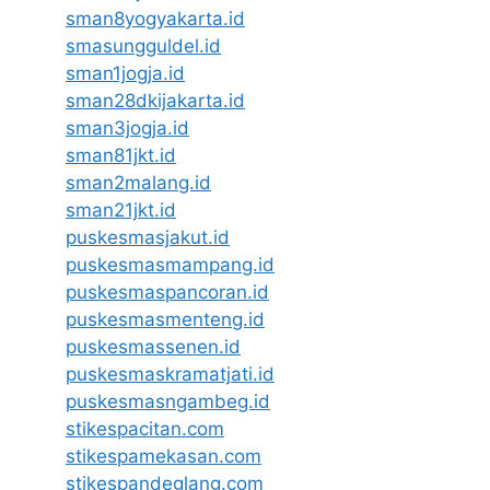
sman8yogyakarta.id
smasungguldel.id
sman1jogja.id
sman28dkijakarta.id
sman3jogja.id
sman81jkt.id
sman2malang.id
sman21jkt.id
puskesmasjakut.id
puskesmasmampang.id
puskesmaspancoran.id
puskesmasmenteng.id
puskesmassenen.id
puskesmaskramatjati.id
puskesmasngambeg.id
stikespacitan.com
stikespamekasan.com
stikespandeglang.com