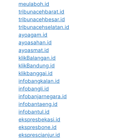
meulaboh.id
tribunacehbarat.id
tribunacehbesar.id
tribunacehselatan.id
ayoagam.id
ayoasahan.id
ayoasmat.id
klikBalangan.id
klikBandung.id
klikbanggai.id
infobangkalan.id
infobangli.id
infobanjarnegara.id
infobantaeng.id
infobantul.id
ekspresbekasi.id
ekspresbone.id
eksprescianjur.id