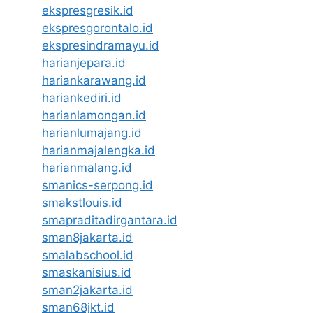
ekspresgresik.id
ekspresgorontalo.id
ekspresindramayu.id
harianjepara.id
hariankarawang.id
hariankediri.id
harianlamongan.id
harianlumajang.id
harianmajalengka.id
harianmalang.id
smanics-serpong.id
smakstlouis.id
smapraditadirgantara.id
sman8jakarta.id
smalabschool.id
smaskanisius.id
sman2jakarta.id
sman68jkt.id