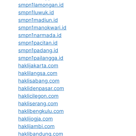
smpn1lamongan.id
smpn1luwuk.id
smpn1madiun.id
smpn1manokwari.id
smpn1narmada.id
smpn1pacitan.id
smpn1padang.id
smpn1pailangga.id
haklijakarta.com
haklilangsa.com
haklisabang.com
haklidenpasar.com
haklicilegon.com
hakliserang.com
haklibengkulu.com
haklijogja.com
haklijambi.com
haklibandung.com