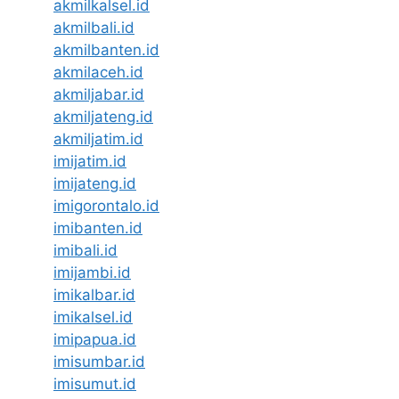
akmilkalsel.id
akmilbali.id
akmilbanten.id
akmilaceh.id
akmiljabar.id
akmiljateng.id
akmiljatim.id
imijatim.id
imijateng.id
imigorontalo.id
imibanten.id
imibali.id
imijambi.id
imikalbar.id
imikalsel.id
imipapua.id
imisumbar.id
imisumut.id