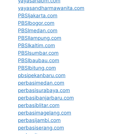
yayasanabm.com
yayasandharmawanita.com
PBSIjakarta.com
PBSIbogor.com
PBSImedan.com
PBSIlampung.com
PBSIkaltim.com
PBSIsumbar.com
PBSIbaubau.com
PBSIbitung.com
pbsipekanbaru.com
perbasimedan.com
perbasisurabaya.com
perbasibanjarbaru.com
perbasiblitar.com
perbasimagelang.com
perbasijambi.com
perbasiserang.com