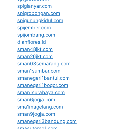
spigianyar.com
spigrobongan.com
spigunungkidul.com
spijember.com
spijombang.com
dianflores.id
sman48jkt.com
sman26jkt.com
sman03semarang.com
sman1sumbar.com
smanegeri1bantul.com
smanegeri1bogor.com
sman1surabaya.com
sman6jogja.com
sma1magelang.com
sman9jogja.com
smanegeri3bandung.com
smasutomo1.com